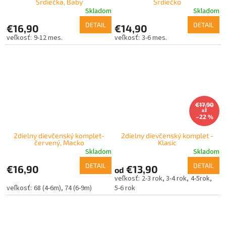
Srdiečka, Baby
Srdiečko
Skladom
Skladom
DETAIL
DETAIL
€16,90
€14,90
9-12 mes.
3-6 mes.
€17,90
až
–22 %
2dielny dievčenský komplet-
2dielny dievčenský komplet -
červený, Macko
Klasic
Skladom
Skladom
DETAIL
DETAIL
€16,90
€13,90
od
2-3 rok
3-4 rok
4-5rok
68 (4-6m)
74 (6-9m)
5-6 rok