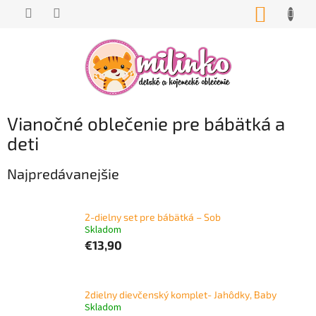
Prejsť
NÁKUP
na
KOŠÍK
obsah
Vianočné oblečenie pre bábätká a
deti
Najpredávanejšie
2-dielny set pre bábätká – Sob
Skladom
€13,90
2dielny dievčenský komplet- Jahôdky, Baby
Skladom