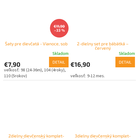
€11,90
–33 %
Šaty pre dievčatá - Vianoce, sob
2-dielny set pre bábätká –
červený
Skladom
Skladom
DETAIL
DETAIL
€7,90
€16,90
98 (24-36m)
104 (4roky)
110 (5rokov)
9-12 mes.
2dielny dievčenský komplet-
3dielny dievčenský komplet-