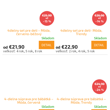
€25,90
€26,90
až
až
–15 %
–14 %
4dielny set pre deti – Móda,
4dielny set pre deti- Móda,
červeno-béžový
Trendy
Skladom
Skladom
DETAIL
DETAIL
€21,90
€22,90
od
od
4 rok
5 rok
8 rok
2 rok
4 rok
5 rok
€24,90
až
–24 %
4-dielna súprava pre bábätká –
4-dielna súprava pre bábätká –
Móda, červená
Móda, Trendy
Skladom
Skladom