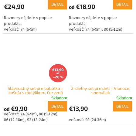
DETAIL
DETAIL
€24,90
€18,90
od
Rozmery nájdete v popise
Rozmery nájdete v popise
produktu.
produktu.
74 (6-9m)
74 (6-9m)
80 (9-12m)
€13,90
až
–28 %
Slávnostný set pre bábätká –
2-dielny set pre deti – Vianoce,
košeľa s motýlikom, červená
snehuliak
Skladom
Skladom
DETAIL
DETAIL
€9,90
€13,90
od
74 (6-9m)
80 (9-12m)
86 (12-18m)
92 (18-24m)
98 (24-36m)