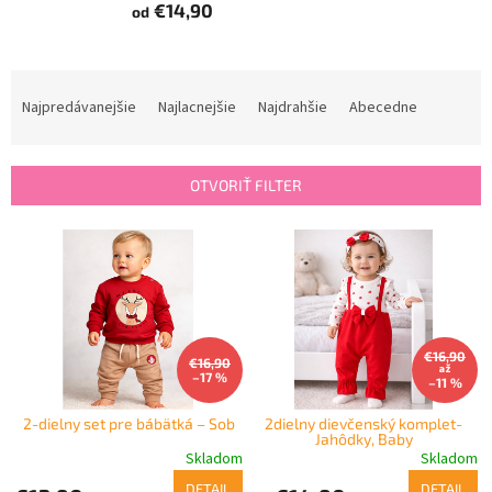
€14,90
od
R
a
Najpredávanejšie
Najlacnejšie
Najdrahšie
Abecedne
d
e
n
OTVORIŤ FILTER
i
e
V
p
ý
r
p
o
i
d
s
u
p
€16,90
€16,90
k
až
–17 %
r
–11 %
t
o
o
2-dielny set pre bábätká – Sob
2dielny dievčenský komplet-
d
Jahôdky, Baby
v
u
Skladom
Skladom
k
DETAIL
DETAIL