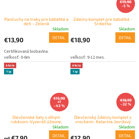
€19,90
–5 %
Pančuchy na traky pre bábätká a
2dielny komplet pre bábätká -
deti – Zelená
Srdiečka
Skladom
Skladom
DETAIL
DETAIL
€13,90
€18,90
Certifikovaná biobavlna.
0-6m
9-12 mes.
Akcia
Akcia
Tip
Tip
€13,90
€18,99
až
–32 %
–43 %
Dievčenské šaty s dlhým
Dievčenský 2dielny komplet s
rukávom-Vyzeráš úžasne,
vreckami- Katarina, bordový
červené
Skladom
Skladom
DETAIL
DETAIL
€7,90
€12,90
od