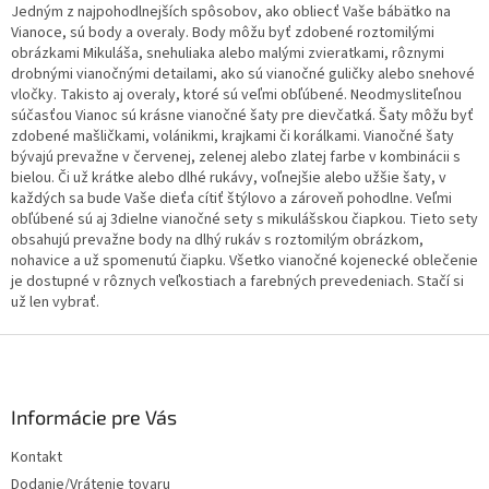
a
Jedným z najpohodlnejších spôsobov, ako obliecť Vaše bábätko na
c
Vianoce, sú body a overaly. Body môžu byť zdobené roztomilými
i
obrázkami Mikuláša, snehuliaka alebo malými zvieratkami, rôznymi
e
drobnými vianočnými detailami, ako sú vianočné guličky alebo snehové
p
vločky. Takisto aj overaly, ktoré sú veľmi obľúbené. Neodmysliteľnou
r
súčasťou Vianoc sú krásne vianočné šaty pre dievčatká. Šaty môžu byť
v
zdobené mašličkami, volánikmi, krajkami či korálkami. Vianočné šaty
k
bývajú prevažne v červenej, zelenej alebo zlatej farbe v kombinácii s
y
bielou. Či už krátke alebo dlhé rukávy, voľnejšie alebo užšie šaty, v
v
každých sa bude Vaše dieťa cítiť štýlovo a zároveň pohodlne. Veľmi
ý
obľúbené sú aj 3dielne vianočné sety s mikulášskou čiapkou. Tieto sety
p
obsahujú prevažne body na dlhý rukáv s roztomilým obrázkom,
i
nohavice a už spomenutú čiapku. Všetko vianočné kojenecké oblečenie
s
je dostupné v rôznych veľkostiach a farebných prevedeniach. Stačí si
u
už len vybrať.
Z
á
p
ä
Informácie pre Vás
t
Kontakt
i
Dodanie/Vrátenie tovaru