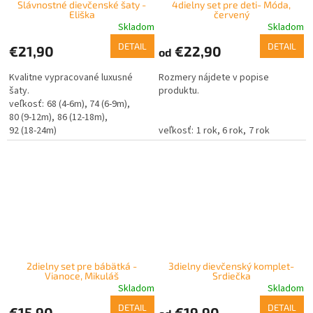
Slávnostné dievčenské šaty -
4dielny set pre deti- Móda,
Eliška
červený
Skladom
Skladom
DETAIL
DETAIL
€21,90
€22,90
od
Kvalitne vypracované luxusné
Rozmery nájdete v popise
šaty.
produktu.
68 (4-6m)
74 (6-9m)
80 (9-12m)
86 (12-18m)
92 (18-24m)
1 rok
6 rok
7 rok
2dielny set pre bábätká -
3dielny dievčenský komplet-
Vianoce, Mikuláš
Srdiečka
Skladom
Skladom
DETAIL
DETAIL
€15,90
€19,90