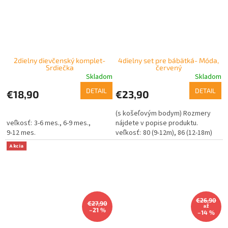
2dielny dievčenský komplet-
4dielny set pre bábätká- Móda,
Srdiečka
červený
Skladom
Skladom
DETAIL
DETAIL
€18,90
€23,90
(s košeľovým bodym) Rozmery
3-6 mes.
6-9 mes.
nájdete v popise produktu.
9-12 mes.
80 (9-12m)
86 (12-18m)
Akcia
€26,90
€27,90
až
–21 %
–14 %