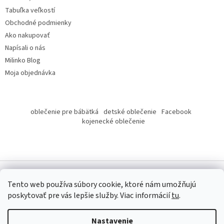
e
Tabuľka veľkostí
Obchodné podmienky
Ako nakupovať
Napísali o nás
Milinko Blog
Moja objednávka
oblečenie pre bábätká
detské oblečenie
Facebook
kojenecké oblečenie
Tento web používa súbory cookie, ktoré nám umožňujú
poskytovať pre vás lepšie služby.
Viac informácií
tu
.
Copyright 2026
Milinko oblečenie
. Všetky práva vyhradené.
Nastavenie