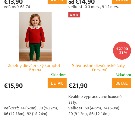
€13,90
€14,90
od
t
68-74
0-3 mes.
9-12 mes.
o
Akcia
v
€27,90
–21 %
2dielny dievčenský komplet -
Slávnostné dievčenské šaty -
Emma
červené
Skladom
Skladom
DETAIL
DETAIL
€15,90
€21,90
Kvalitne vypracované luxusné
šaty.
74 (6-9m)
80 (9-12m)
68 (4-6m)
74 (6-9m)
86 (12-18m)
92 (18-24m)
80 (9-12m)
86 (12-18m)