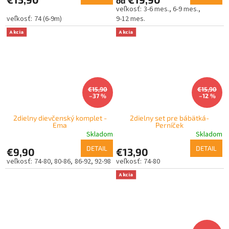
od
3-6 mes.
6-9 mes.
74 (6-9m)
9-12 mes.
Akcia
Akcia
€15,90
€15,90
–37 %
–12 %
2dielny dievčenský komplet -
2dielny set pre bábätká-
Ema
Perníček
Skladom
Skladom
DETAIL
DETAIL
€9,90
€13,90
74-80
80-86
86-92
92-98
74-80
Akcia