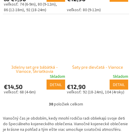
74 (6-9m)
80 (9-12m)
86 (12-18m)
92 (18-24m)
80 (9-12m)
3dielny set pre bábätká -
Šaty pre dievčatá - Vianoce
Vianoce, Škriatkovia
Skladom
Skladom
DETAIL
DETAIL
€14,50
€12,90
68 (4-6m)
92 (18-24m)
104 (4roky)
30
položiek celkom
O
v
l
Vianočný čas je obdobím, kedy mnohí rodičia radi obliekajú svoje deti
á
do špeciálneho kojeneckého oblečenia. Vianočné kojenecké oblečenie
d
je krásne na pohľad a tým ešte viac umocňuje sviatočnú atmosféru.