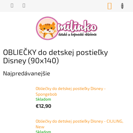
Prejsť
NÁKUP
na
KOŠÍK
obsah
OBLIEČKY do detskej postieľky
Disney (90x140)
Najpredávanejšie
Obliečky do detskej postieľky Disney -
Spongebob
Skladom
€12,90
Obliečky do detskej postieľky Disney - CILILING,
New
Skladom