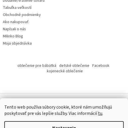
Dodanie/Vrátenie tovaru
e
Tabuľka veľkostí
Obchodné podmienky
Ako nakupovať
Napísali o nás
Milinko Blog
Moja objednávka
oblečenie pre bábätká
detské oblečenie
Facebook
kojenecké oblečenie
Tento web používa súbory cookie, ktoré nám umožňujú
poskytovať pre vás lepšie služby.
Viac informácií
tu
.
Copyright 2026
Milinko oblečenie
. Všetky práva vyhradené.