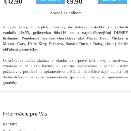
€12,90
€9,90
t
o
2
položiek celkom
O
v
v
l
V tejto kategórii nájdete obliečky do detskej postieľky vo veľkosti
á
vankúš: 40x55, prikrývka: 90x140 cm s najobľúbenejšími DISNEY
d
hrdinami. Ponúkame
licenčné charaktery ako Macko Pooh, Mickey a
a
Minnie, Cars, Hello Kitty, Princess, Donald Duck a Daisy, ako aj ďalšie
c
obľúbené postavičky.
i
e
Obliečky sú veľmi žiaduce v okruhu detí práve kvôli svojim motívom,
p
vyrábajú sa zo 100% bavlny, sú kvalitne vypracované a spĺňajú všetky
r
požiadavky potrebné na uplatnenie sa v EU. U nás môžete nájsť dvoj a troj
v
dielne detské obliečky so zapínaním na zips, ale aj obliečky so zapínaním na
k
gombíky.
y
v
Z
ý
á
p
p
i
ä
Informácie pre Vás
s
t
u
Kontakt
i