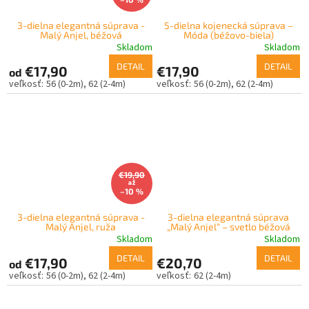
3-dielna elegantná súprava -
5-dielna kojenecká súprava –
Malý Anjel, béžová
Móda (béžovo-biela)
Skladom
Skladom
DETAIL
DETAIL
€17,90
€17,90
od
56 (0-2m)
62 (2-4m)
56 (0-2m)
62 (2-4m)
€19,90
až
–10 %
3-dielna elegantná súprava -
3-dielna elegantná súprava
Malý Anjel, ruža
„Malý Anjel“ – svetlo béžová
Skladom
Skladom
DETAIL
DETAIL
€17,90
€20,70
od
56 (0-2m)
62 (2-4m)
62 (2-4m)