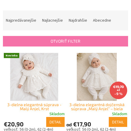
R
a
Najpredávanejšie
Najlacnejšie
Najdrahšie
Abecedne
d
e
n
OTVORIŤ FILTER
i
e
V
Novinka
p
ý
r
p
o
i
d
s
u
p
€19,70
k
až
r
–9 %
t
o
o
3-dielna elegantná súprava -
3-dielna elegantná dojčenská
d
Malý Anjel, Krst
súprava „Malý Anjel“ – biela
v
u
Skladom
Skladom
k
DETAIL
DETAIL
€20,90
€17,90
od
t
56 (0-2m)
62 (2-4m)
56 (0-2m)
62 (2-4m)