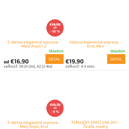
€18,90
až
–10 %
3-dielna elegantná súprava -
5dielna kojenecká súprava –
Malý Anjel 1.2
Krst, Mini
Skladom
Skladom
DETAIL
DETAIL
€16,90
€19,90
od
56 (0-2m)
62 (2-4m)
0-3 mes.
€19,70
až
–9 %
3-dielna elegantná súprava -
TEPLUČKÝ SPACÍ VAK 3V1 -
Malý Anjel, Krst
Žirafa, modrý