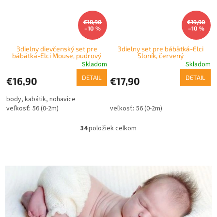
€18,90
€19,90
–10 %
–10 %
3dielny dievčenský set pre
3dielny set pre bábätká-Elci
bábätká-Elci Mouse, pudrový
Sloník, červený
Skladom
Skladom
DETAIL
DETAIL
€16,90
€17,90
body, kabátik, nohavice
56 (0-2m)
56 (0-2m)
34
položiek celkom
O
v
l
á
d
a
c
i
e
p