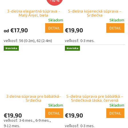
–10 %
3-dielna elegantná súprava -
5-dielna kojenecká súprava –
Malý Anjel, biela
Srdiečka
Skladom
Skladom
DETAIL
DETAIL
€17,90
€19,90
od
56 (0-2m)
62 (2-4m)
0-3 mes.
Novinka
Novinka
3 dielna súprava pre bábätká-
5-dielna súprava pre bábätká –
Srdiečka
Srdiečková láska, červená
Skladom
Skladom
DETAIL
DETAIL
€19,90
€19,90
3-6 mes.
6-9 mes.
9-12 mes.
0-3 mes.