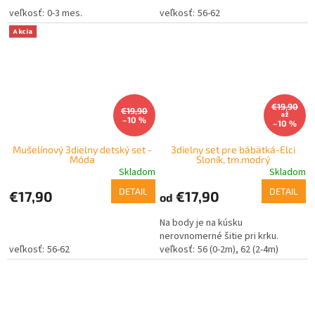
0-3 mes.
56-62
Akcia
€19,90
€19,90
až
–10 %
–10 %
Mušelínový 3dielny detský set -
3dielny set pre bábätká-Elci
Móda
Sloník, tm.modrý
Skladom
Skladom
DETAIL
DETAIL
€17,90
€17,90
od
Na body je na kúsku
nerovnomerné šitie pri krku.
56-62
56 (0-2m)
62 (2-4m)