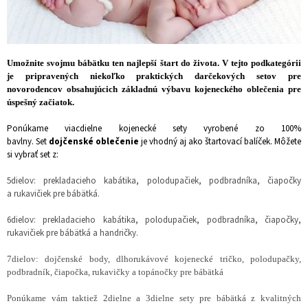
r
v
k
y
v
Umožnite svojmu bábätku ten najlepší štart do života. V tejto podkategórii
ý
je pripravených niekoľko praktických darčekových setov pre
p
novorodencov obsahujúcich základnú výbavu kojeneckého oblečenia pre
i
úspešný začiatok.
s
u
Ponúkame viacdielne kojenecké sety vyrobené zo 100%
bavlny.
Set
dojčenské oblečenie
je vhodný aj ako štartovací balíček. Môžete
si vybrať set z:
5dielov: prekladacieho kabátika, polodupačiek, podbradníka, čiapočky
a rukavičiek pre bábätká.
6dielov: prekladacieho kabátika, polodupačiek, podbradníka, čiapočky,
rukavičiek pre bábätká a handričky.
7dielov: dojčenské body, dlhorukávové kojenecké tričko, polodupačky,
podbradník, čiapočka, rukavičky a topánočky pre bábätká
Ponúkame vám taktiež 2dielne a 3dielne sety pre bábätká z kvalitných