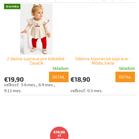
o
Novinka
v
2 dielna súprava pre bábätká-
5dielna kojenecká súprava -
Zajačik
Móda, biela
Skladom
Skladom
DETAIL
DETAIL
€19,90
€18,90
3-6 mes.
6-9 mes.
9-12 mes.
0-3 mes.
€19,90
až