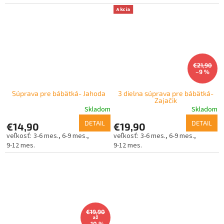
Akcia
€21,90
–9 %
Súprava pre bábätká- Jahoda
3 dielna súprava pre bábätká-
Zajačik
Skladom
Skladom
DETAIL
DETAIL
€14,90
€19,90
3-6 mes.
6-9 mes.
3-6 mes.
6-9 mes.
9-12 mes.
9-12 mes.
€19,90
až
–10 %