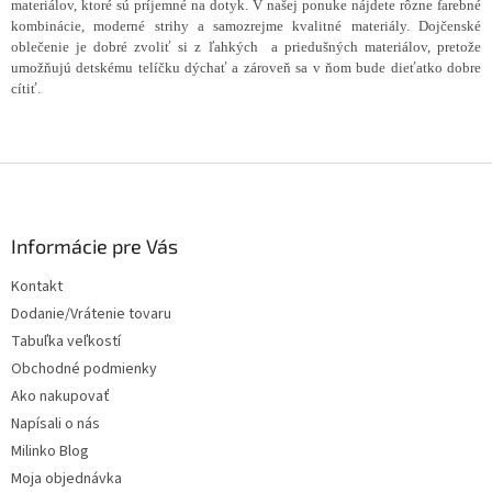
materiálov, ktoré sú príjemné na dotyk. V našej ponuke nájdete rôzne farebné
kombinácie, moderné strihy a samozrejme kvalitné materiály. Dojčenské
oblečenie je dobré zvoliť si z ľahkých a priedušných materiálov, pretože
umožňujú detskému telíčku dýchať a zároveň sa v ňom bude dieťatko dobre
cítiť.
Z
á
p
ä
Informácie pre Vás
t
Kontakt
i
Dodanie/Vrátenie tovaru
e
Tabuľka veľkostí
Obchodné podmienky
Ako nakupovať
Napísali o nás
Milinko Blog
Moja objednávka