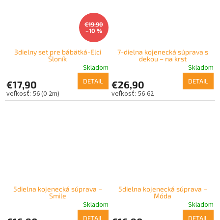
€19,90
–10 %
3dielny set pre bábätká-Elci
7-dielna kojenecká súprava s
Sloník
dekou – na krst
Skladom
Skladom
DETAIL
DETAIL
€17,90
€26,90
56 (0-2m)
56-62
5dielna kojenecká súprava –
5dielna kojenecká súprava –
Smile
Móda
Skladom
Skladom
DETAIL
DETAIL