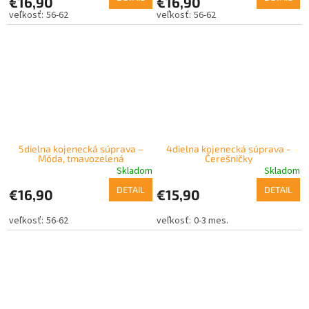
€16,90
€16,90
56-62
56-62
5dielna kojenecká súprava –
4dielna kojenecká súprava -
Móda, tmavozelená
Čerešničky
Skladom
Skladom
DETAIL
DETAIL
€16,90
€15,90
56-62
0-3 mes.