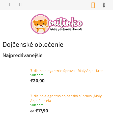
Prejsť
NÁKUP
na
KOŠÍK
obsah
Dojčenské oblečenie
Najpredávanejšie
3-dielna elegantná súprava - Malý Anjel, Krst
Skladom
€20,90
3-dielna elegantná dojčenská súprava „Malý
Anjel“ – biela
Skladom
€17,90
od