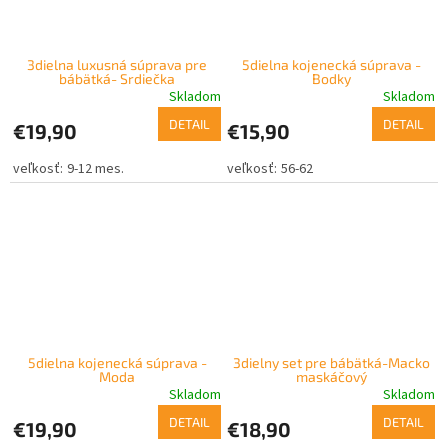
3dielna luxusná súprava pre
5dielna kojenecká súprava -
bábätká- Srdiečka
Bodky
Skladom
Skladom
DETAIL
DETAIL
€19,90
€15,90
9-12 mes.
56-62
5dielna kojenecká súprava -
3dielny set pre bábätká-Macko
Moda
maskáčový
Skladom
Skladom
DETAIL
DETAIL
€19,90
€18,90