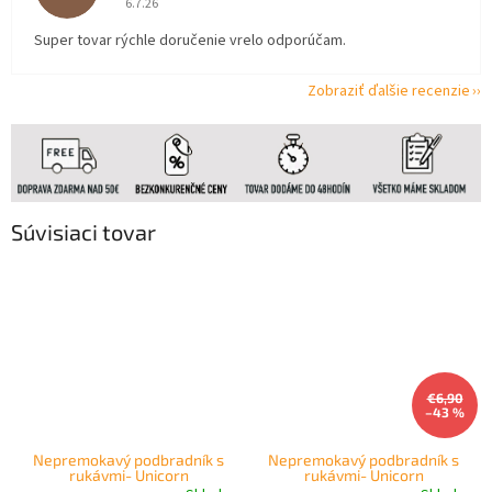
6.7.26
Super tovar rýchle doručenie vrelo odporúčam.
Zobraziť ďalšie recenzie
Súvisiaci tovar
€6,90
–43 %
Nepremokavý podbradník s
Nepremokavý podbradník s
rukávmi- Unicorn
rukávmi- Unicorn