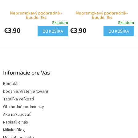
Nepremokavý podbradník-
Nepremokavý podbradník-
Buude, 1ks
Buude, 1ks
Skladom
Skladom
€3,90
€3,90
DO KOŠÍKA
DO KOŠÍKA
Z
á
p
ä
Informácie pre Vás
t
Kontakt
i
Dodanie/Vrátenie tovaru
e
Tabuľka veľkostí
Obchodné podmienky
Ako nakupovať
Napísali o nás
Milinko Blog
Moja objednávka