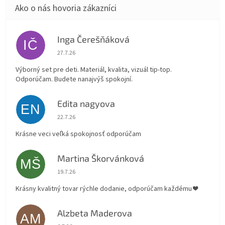
Inga Čerešňáková
IČ
Hodnotenie obchodu je 5 z 5 hviezdičiek.
27.7.26
Výborný set pre deti. Materiál, kvalita, vizuál tip-top.
Odporúčam. Budete nanajvýš spokojní.
Edita nagyova
EN
Hodnotenie obchodu je 5 z 5 hviezdičiek.
22.7.26
Krásne veci veľká spokojnosť odporúčam
Martina Škorvánková
MŠ
Hodnotenie obchodu je 5 z 5 hviezdičiek.
19.7.26
Krásny kvalitný tovar rýchle dodanie, odporúčam každému ❤️
Alzbeta Maderova
AM
Hodnotenie obchodu je 5 z 5 hviezdičiek.