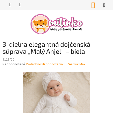
Prejsť
NÁKUP
na
KOŠÍK
obsah
3-dielna elegantná dojčenská
súprava „Malý Anjel“ – biela
7118/56
Priemerné
Neohodnotené
Podrobnosti hodnotenia
Značka:
Max
hodnotenie
produktu
je
0,0
z
5
hviezdičiek.