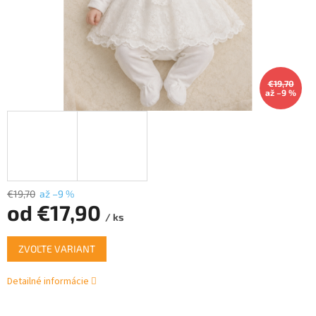
€19,70
až –9 %
€19,70
až –9 %
od
€17,90
/ ks
Jednotková
ZVOĽTE VARIANT
cena:
Detailné informácie