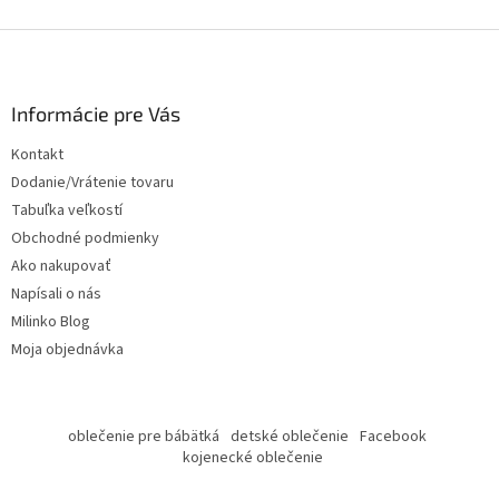
Z
á
p
ä
Informácie pre Vás
t
Kontakt
i
Dodanie/Vrátenie tovaru
e
Tabuľka veľkostí
Obchodné podmienky
Ako nakupovať
Napísali o nás
Milinko Blog
Moja objednávka
oblečenie pre bábätká
detské oblečenie
Facebook
kojenecké oblečenie