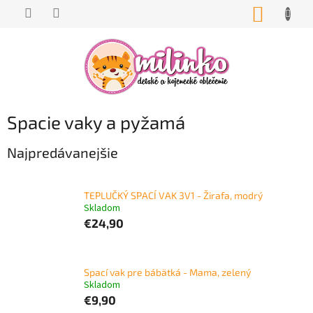
Prejsť
NÁKUP
na
KOŠÍK
obsah
Spacie vaky a pyžamá
Najpredávanejšie
TEPLUČKÝ SPACÍ VAK 3V1 - Žirafa, modrý
Skladom
€24,90
Spací vak pre bábätká - Mama, zelený
Skladom
€9,90