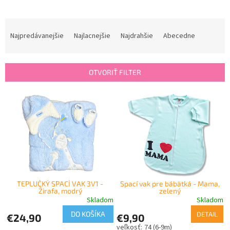
R
a
Najpredávanejšie
Najlacnejšie
Najdrahšie
Abecedne
d
e
n
OTVORIŤ FILTER
i
e
V
p
ý
r
p
o
i
d
s
u
p
k
r
t
o
o
TEPLUČKÝ SPACÍ VAK 3V1 -
Spací vak pre bábätká - Mama,
d
Žirafa, modrý
zelený
v
u
Skladom
Skladom
k
DO KOŠÍKA
DETAIL
€24,90
€9,90
t
74 (6-9m)