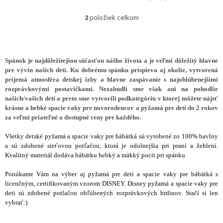
o
v
2
položiek celkom
O
v
l
á
d
Spánok je najdôležitejšou súčasťou nášho života a je veľmi dôležitý hlavne
a
pre vývin našich detí. Ku dobrému spánku prispieva aj okolie, vytvorená
c
príjemá atmosféra detskej izby a hlavne zaspávanie s najoblúbenejšími
i
rozprávkovými postavičkami. Nezabudli sme však ani na pohodlie
e
našich/vašich detí a preto sme vytvorili podkategóriu v ktorej môžete nájsť
p
krásne a hebké spacie vaky pre novorodencov a pyžamá pre deti do 2 rokov
r
za veľmi priateľné a dostupné ceny pre každého.
v
k
Všetky detské pyžamá a spacie vaky pre bábätká sú vyrobené zo 100% bavlny
y
a sú zdobené sieťovou potľačou, ktorá je odolnejšia pri praní a žehlení.
v
Kvalitný materiál dodáva bábätku hebký a mäkký pocit pri spánku.
ý
p
Ponúkame Vám na výber aj pyžamá pre deti a spacie vaky pre bábätká s
i
licenčným, certifikovaným vzorom DISNEY. Disney pyžamá a spacie vaky pre
s
deti sú zdobené potlačou obľúbených rozprávkových hrdinov. Stačí si len
u
vybrať:)