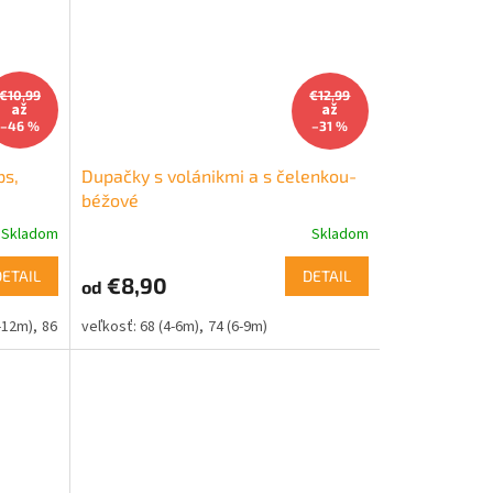
€10,99
€12,99
až
až
–46 %
–31 %
ps,
Dupačky s volánikmi a s čelenkou-
béžové
Skladom
Skladom
DETAIL
DETAIL
€8,90
od
-12m)
86 (12-18m)
68 (4-6m)
74 (6-9m)