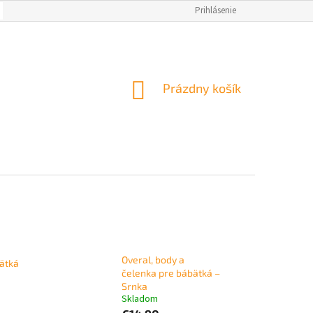
OBCHODNÉ PODMIENKY
AKO NAKUPOVAŤ
Prihlásenie
NAPÍSALI O NÁS
M
NÁKUPNÝ
Prázdny košík
KOŠÍK
Overal, body a
ätká
čelenka pre bábätká –
Srnka
Skladom