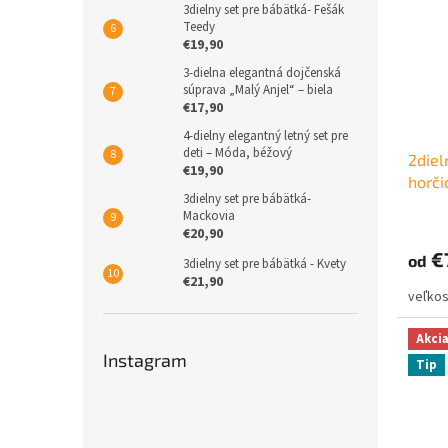
3dielny set pre bábätká- Fešák
Teedy
€19,90
3-dielna elegantná dojčenská
súprava „Malý Anjel“ – biela
€17,90
4-dielny elegantný letný set pre
deti – Móda, béžový
2diel
€19,90
horči
3dielny set pre bábätká-
Mackovia
€20,90
€
od
3dielny set pre bábätká - Kvety
€21,90
Akci
Instagram
Tip