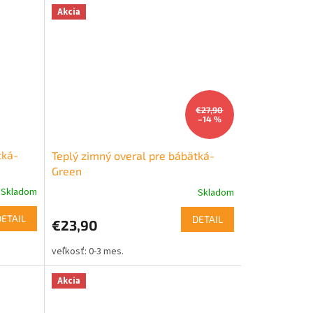
Akcia
€27,90
–14 %
ká-
Teplý zimný overal pre bábätká-
Green
Skladom
Skladom
DETAIL
DETAIL
€23,90
0-3 mes.
Akcia