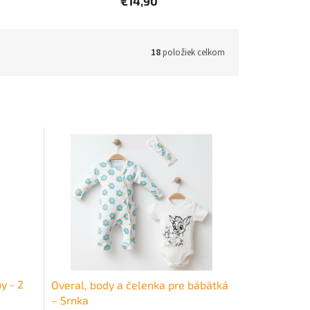
€14,90
18
položiek celkom
y - 2
Overal, body a čelenka pre bábätká
– Srnka