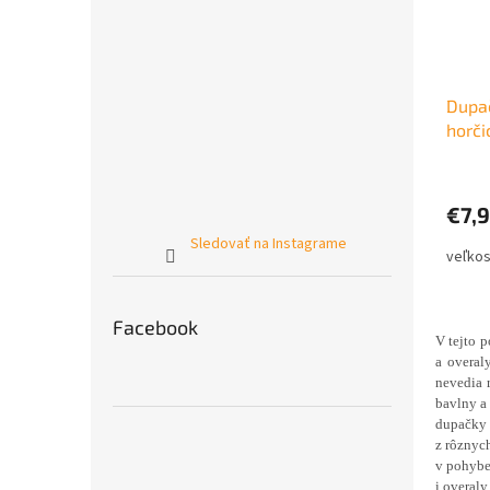
Dupač
horči
€7,
Sledovať na Instagrame
Facebook
V tejto 
a overal
nevedia 
bavlny a
dupačky 
z rôznyc
v pohybe
i overaly