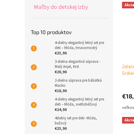
Akci
Maľby do detskej izby
Top 10 produktov
4-dielny elegantný letný set pre
deti – Móda, tmavomodrý
€23,90
3-dielna elegantná súprava -
2diel
Malý Anjel, Krst
€20,90
Srdie
2-dielna súprava pre bábätká
Macko
€18,90
€18
4-dielny elegantný letný set pre
deti – Móda, svetlobéžový
€24,90
4dielny set pre deti- Móda,
Akci
bežový
€23,90