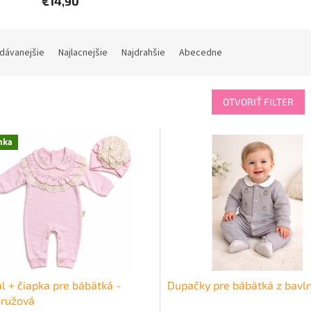
€14,90
dávanejšie
Najlacnejšie
Najdrahšie
Abecedne
OTVORIŤ FILTER
nka
l + čiapka pre bábätká -
Dupačky pre bábätká z bavln
oružová