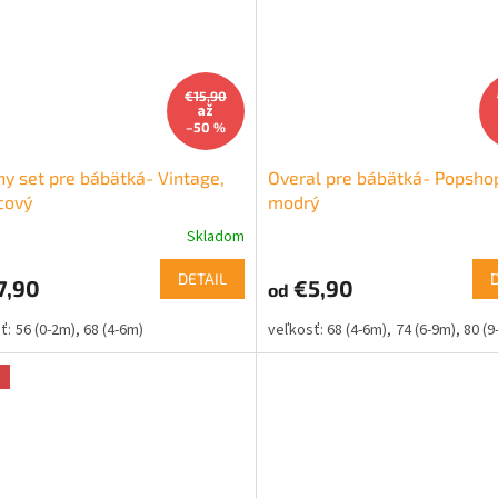
€15,90
až
–50 %
ny set pre bábätká- Vintage,
Overal pre bábätká- Popsho
cový
modrý
Skladom
DETAIL
7,90
€5,90
od
56 (0-2m)
68 (4-6m)
68 (4-6m)
74 (6-9m)
80 (9
a