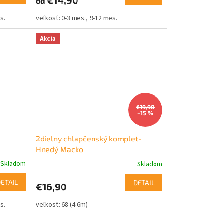
od
s.
0-3 mes.
9-12 mes.
Akcia
€19,90
–15 %
-
2dielny chlapčenský komplet-
Hnedý Macko
Skladom
Skladom
DETAIL
DETAIL
€16,90
s.
68 (4-6m)