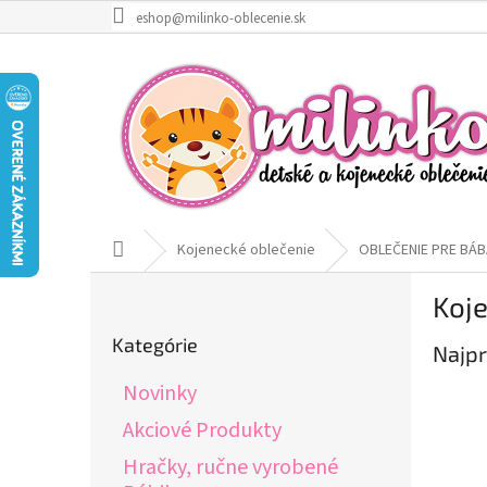
Prejsť
eshop@milinko-oblecenie.sk
na
obsah
Domov
Kojenecké oblečenie
OBLEČENIE PRE BÁB
B
Koj
o
Preskočiť
č
Kategórie
kategórie
Najpr
n
ý
Novinky
p
a
Akciové Produkty
n
Hračky, ručne vyrobené
e