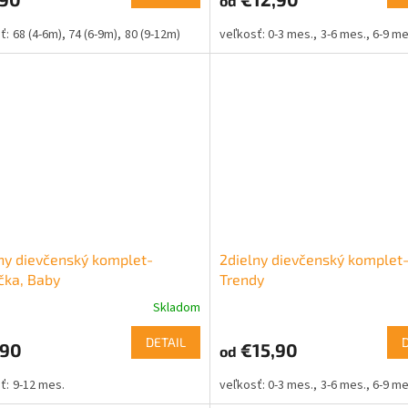
od
68 (4-6m)
74 (6-9m)
80 (9-12m)
0-3 mes.
3-6 mes.
6-9 me
ny dievčenský komplet-
2dielny dievčenský komplet
čka, Baby
Trendy
Skladom
DETAIL
,90
€15,90
od
9-12 mes.
0-3 mes.
3-6 mes.
6-9 me