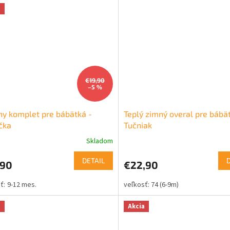
a
€19,90
–5 %
ny komplet pre bábätká -
Teplý zimný overal pre bábät
čka
Tučniak
Skladom
DETAIL
,90
€22,90
9-12 mes.
74 (6-9m)
a
Akcia