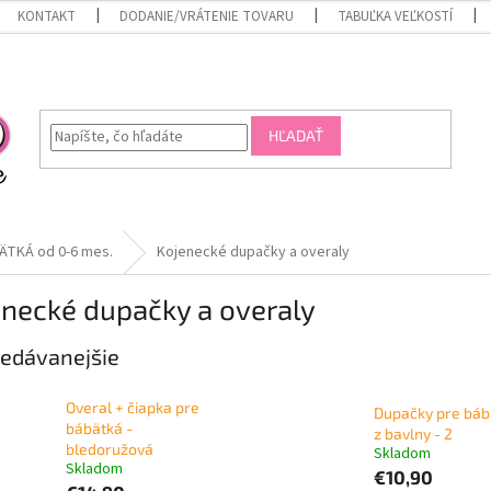
KONTAKT
DODANIE/VRÁTENIE TOVARU
TABUĽKA VEĽKOSTÍ
HĽADAŤ
ÄTKÁ od 0-6 mes.
Kojenecké dupačky a overaly
enecké dupačky a overaly
edávanejšie
Overal + čiapka pre
Dupačky pre báb
bábätká -
z bavlny - 2
bledoružová
Skladom
Skladom
€10,90