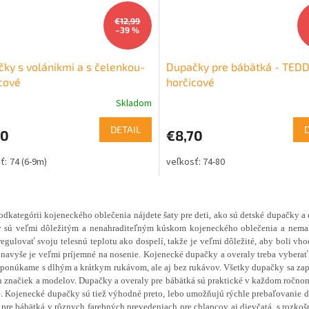
€12,99
–39 %
ky s volánikmi a s čelenkou-
Dupačky pre bábätká - TEDD
cové
horčicové
Skladom
DETAIL
90
€8,70
74 (6-9m)
74-80
O
v
podkategórii kojeneckého oblečenia nájdete šaty pre deti, ako sú detské dupačky 
l
y sú veľmi dôležitým a nenahraditeľným kúskom kojeneckého oblečenia
a nema
á
regulovať svoju telesnú teplotu ako dospelí, takže je veľmi dôležité, aby boli v
d
 navyše je veľmi príjemné na nosenie. Kojenecké dupačky a overaly treba vyberať s
a
ponúkame s dlhým a krátkym rukávom, ale aj bez rukávov. Všetky dupačky sa zapí
c
h značiek a modelov. Dupačky a overaly pre bábätká sú praktické v každom ročno
i
. Kojenecké dupačky sú tiež výhodné preto, lebo umožňujú rýchle prebaľovanie 
e
 pre bábätká v rôznych farebných prevedeniach pre chlapcov aj dievčatá, s rozkoš