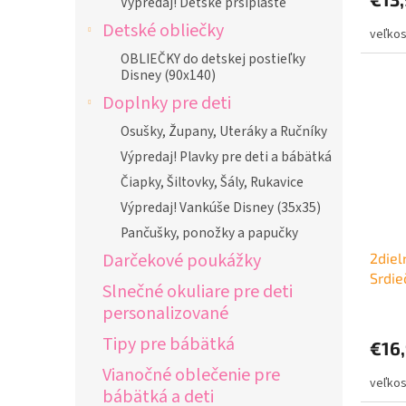
Výpredaj! Detské pršiplášte
Detské obliečky
OBLIEČKY do detskej postieľky
Disney (90x140)
Doplnky pre deti
Osušky, Župany, Uteráky a Ručníky
Výpredaj! Plavky pre deti a bábätká
Čiapky, Šiltovky, Šály, Rukavice
Výpredaj! Vankúše Disney (35x35)
Pančušky, ponožky a papučky
Darčekové poukážky
2diel
Srdie
Slnečné okuliare pre deti
personalizované
Tipy pre bábätká
€16
Vianočné oblečenie pre
bábätká a deti