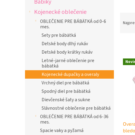
Bábiky
l
Kojenecké oblečenie
R
OBLEČENIE PRE BÁBÄTKÁ od 0-6
a
Najpre
mes.
d
Sety pre bábätká
e
n
Detské body dlhý rukáv
i
Detské body krátky rukáv
e
V
Letné-jarné oblečenie pre
p
Novi
ý
bábätká
r
p
Kojenecké dupačky a overaly
o
i
d
Vrchný diel pre bábätká
s
u
Spodný diel pre bábätká
p
k
r
Dievčenské šaty a sukne
t
o
Slávnostné oblečenie pre bábätká
o
d
v
OBLEČENIE PRE BÁBÄTKÁ od 6-36
u
mes.
Overa
k
Spacie vaky a pyžamá
bled
t