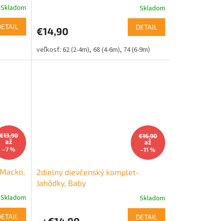
Skladom
Skladom
DETAIL
DETAIL
€14,90
62 (2-4m)
68 (4-6m)
74 (6-9m)
€13,90
€16,90
až
až
–7 %
–11 %
-Macko,
2dielny dievčenský komplet-
Jahôdky, Baby
Skladom
Skladom
DETAIL
DETAIL
€14,90