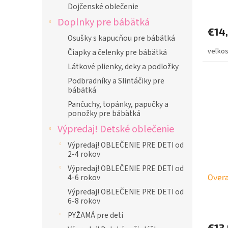
o
Dojčenské oblečenie
v
Doplnky pre bábätká
€14
Osušky s kapucňou pre bábätká
Čiapky a čelenky pre bábätká
Látkové plienky, deky a podložky
Podbradníky a Slintáčiky pre
bábätká
Pančuchy, topánky, papučky a
ponožky pre bábätká
Výpredaj! Detské oblečenie
Výpredaj! OBLEČENIE PRE DETI od
2-4 rokov
Výpredaj! OBLEČENIE PRE DETI od
4-6 rokov
Overa
Výpredaj! OBLEČENIE PRE DETI od
6-8 rokov
PYŽAMÁ pre deti
€13