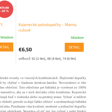
€11,90
–26 %
Y,
Kojenecké polodupačky - Mama,
ružové
Skladom
Skladom
DETAIL
DETAIL
€6,50
62 (2-4m)
68 (4-6m)
74 (6-9m)
a detské overaly vo viacerých kombináciách. Dojčenské
dupačky
li by chýbať v žiadnom detskom šatníku. Novorodenci si ešte
hodne oblečení. Toto oblečenie pre bábätká je vyrobené zo 100%
tarostlivo, aby sa v nich dieťatko cítilo komfortne. Kojenecké
najú buď v rozkroku alebo na prednej strane. Vybrať si môžete
m období, pretože sa dajú ľahko obliecť a neobmedzujú bábätká
dieťatka. Ponúkame vám kvalitné, moderné a jedinečné dupačky
nými obrázkami. Neostáva už nič iné, len vybrať z našej širokej