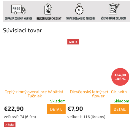
Súvisiaci tovar
Akcia
€14,90
–46 %
Teplý zimný overal pre bábätká-
Dievčenský letný set- Girl with
Tučniak
flower
Skladom
Skladom
€22,90
€7,90
DETAIL
DETAIL
74 (6-9m)
116 (6rokov)
Akcia