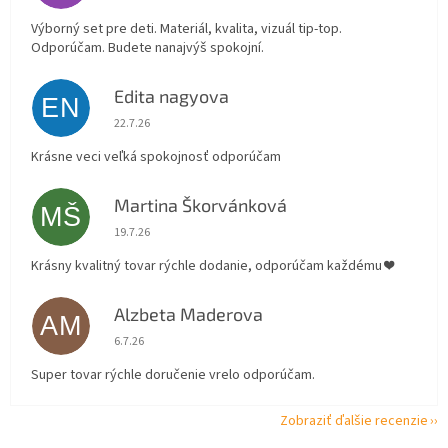
Výborný set pre deti. Materiál, kvalita, vizuál tip-top.
Odporúčam. Budete nanajvýš spokojní.
Edita nagyova
EN
Hodnotenie obchodu je 5 z 5 hviezdičiek.
22.7.26
Krásne veci veľká spokojnosť odporúčam
Martina Škorvánková
MŠ
Hodnotenie obchodu je 5 z 5 hviezdičiek.
19.7.26
Krásny kvalitný tovar rýchle dodanie, odporúčam každému ❤️
Alzbeta Maderova
AM
Hodnotenie obchodu je 5 z 5 hviezdičiek.
6.7.26
Super tovar rýchle doručenie vrelo odporúčam.
Zobraziť ďalšie recenzie