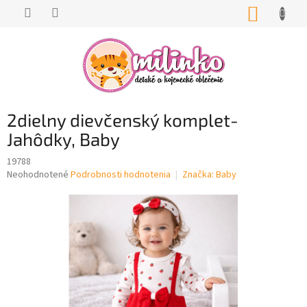
Prejsť
NÁKUP
na
KOŠÍK
obsah
2dielny dievčenský komplet-
Jahôdky, Baby
19788
Priemerné
Neohodnotené
Podrobnosti hodnotenia
Značka:
Baby
hodnotenie
produktu
je
0,0
z
5
hviezdičiek.