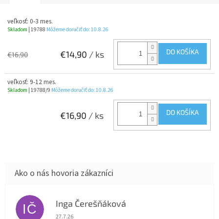
veľkosť: 0-3 mes.
Skladom
| 19788
Môžeme doručiť do:
10.8.26
DO KOŠÍKA
€14,90
/ ks
€16,90
veľkosť: 9-12 mes.
Skladom
| 19788/9
Môžeme doručiť do:
10.8.26
DO KOŠÍKA
€16,90
/ ks
Inga Čerešňáková
IČ
Hodnotenie obchodu je 5 z 5 hviezdičiek.
27.7.26