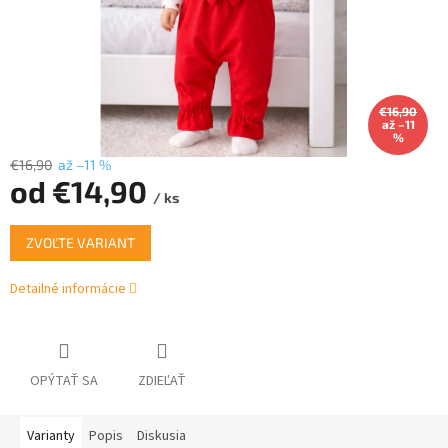
€16,90
až –11
%
€16,90
až –11 %
od
€14,90
/ ks
Jednotková
ZVOĽTE VARIANT
cena:
Detailné informácie
OPÝTAŤ SA
ZDIEĽAŤ
Varianty
Popis
Diskusia