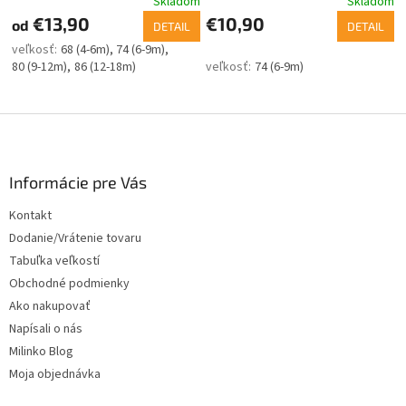
Skladom
Skladom
€13,90
€10,90
od
DETAIL
DETAIL
68 (4-6m)
74 (6-9m)
80 (9-12m)
86 (12-18m)
74 (6-9m)
Z
á
p
ä
Informácie pre Vás
t
Kontakt
i
Dodanie/Vrátenie tovaru
e
Tabuľka veľkostí
Obchodné podmienky
Ako nakupovať
Napísali o nás
Milinko Blog
Moja objednávka