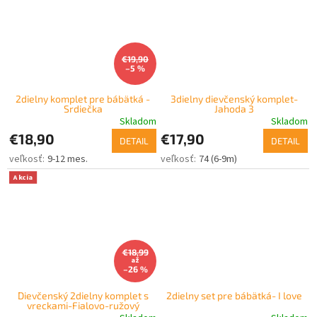
€19,90
–5 %
2dielny komplet pre bábätká -
3dielny dievčenský komplet-
Srdiečka
Jahoda 3
Skladom
Skladom
€18,90
€17,90
DETAIL
DETAIL
9-12 mes.
74 (6-9m)
Akcia
€18,99
až
–26 %
Dievčenský 2dielny komplet s
2dielny set pre bábätká- I love
vreckami-Fialovo-ružový