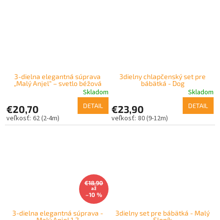
3-dielna elegantná súprava
3dielny chlapčenský set pre
„Malý Anjel“ – svetlo béžová
bábätká - Dog
Skladom
Skladom
DETAIL
DETAIL
€20,70
€23,90
62 (2-4m)
80 (9-12m)
€18,90
až
–10 %
3-dielna elegantná súprava -
3dielny set pre bábätká - Malý
Malý Anjel 1.2
Sloník