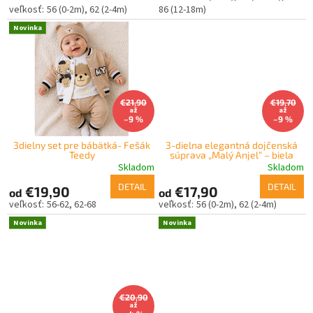
o
56 (0-2m)
62 (2-4m)
86 (12-18m)
v
Novinka
€21,90
€19,70
až
až
–9 %
–9 %
3dielny set pre bábätká- Fešák
3-dielna elegantná dojčenská
Teedy
súprava „Malý Anjel“ – biela
Skladom
Skladom
DETAIL
DETAIL
€19,90
€17,90
od
od
56-62
62-68
56 (0-2m)
62 (2-4m)
Novinka
Novinka
€20,90
až