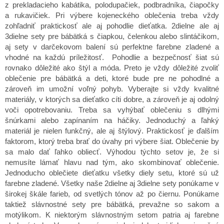
ý
z prekladacieho kabátika, polodupačiek, podbradníka, čiapočky
p
a rukavičiek. Pri výbere kojeneckého oblečenia treba vždy
i
zohľadniť praktickosť ale aj pohodlie dieťatka. 2dielne ale aj
s
3dielne sety pre bábätká s čiapkou, čelenkou alebo slintáčikom,
u
aj sety v darčekovom balení sú perfektne farebne zladené a
vhodné na každú príležitosť. Pohodlie a bezpečnosť šiat sú
rovnako dôležité ako štýl a móda. Preto je vždy dôležité zvoliť
oblečenie pre bábätká a deti, ktoré bude pre ne pohodlné a
zároveň im umožní voľný pohyb. Vyberajte si vždy kvalitné
materiály, v ktorých sa dieťatko cíti dobre, a zároveň je aj odolný
voči opotrebovaniu. Treba sa vyhýbať oblečeniu s dlhými
šnúrkami alebo zapínaním na háčiky. Jednoduchý a ľahký
materiál je nielen funkčný, ale aj štýlový. Praktickosť je ďalším
faktorom, ktorý treba brať do úvahy pri výbere šiat. Oblečenie by
sa malo dať ľahko obliecť. Výhodou týchto setov je, že si
nemusíte lámať hlavu nad tým, ako skombinovať oblečenie.
Jednoducho oblečiete dieťatku všetky diely setu, ktoré sú už
farebne zladené. Všetky naše 2dielne aj 3dielne sety ponúkame v
širokej škále farieb, od svetlých tónov až po čiernu. Ponúkame
taktiež slávnostné sety pre bábätká, prevažne so sakom a
motýlikom. K niektorým slávnostným setom patria aj farebne