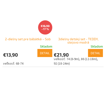
€16,90
–17 %
2-dielny set pre bábätká – Sob
3dielny detský set - TEDDY,
olejovo modrá
Skladom
Skladom
DETAIL
DETAIL
€13,90
€21,90
74 (6-9m)
86 (12-18m)
68-74
92 (18-24m)