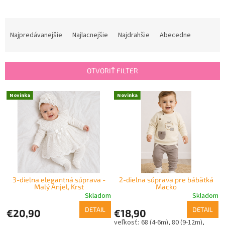
R
a
Najpredávanejšie
Najlacnejšie
Najdrahšie
Abecedne
d
e
n
OTVORIŤ FILTER
i
e
V
Novinka
Novinka
p
ý
r
p
o
i
d
s
u
p
k
r
t
o
o
3-dielna elegantná súprava -
2-dielna súprava pre bábätká
d
Malý Anjel, Krst
Macko
v
u
Skladom
Skladom
k
DETAIL
DETAIL
€20,90
€18,90
t
68 (4-6m)
80 (9-12m)