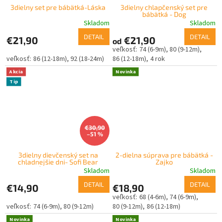
3dielny set pre bábätká-Láska
3dielny chlapčenský set pre
bábätká - Dog
Skladom
Skladom
DETAIL
DETAIL
€21,90
€21,90
od
74 (6-9m)
80 (9-12m)
86 (12-18m)
92 (18-24m)
86 (12-18m)
4 rok
Akcia
Novinka
Tip
€30,90
–51 %
3dielny dievčenský set na
2-dielna súprava pre bábätká -
chladnejšie dni- Sofi Bear
Zajko
exclusive (sukňa, čelenka, hnedý
Skladom
Skladom
rolák)
DETAIL
DETAIL
€14,90
€18,90
68 (4-6m)
74 (6-9m)
74 (6-9m)
80 (9-12m)
80 (9-12m)
86 (12-18m)
Novinka
Novinka