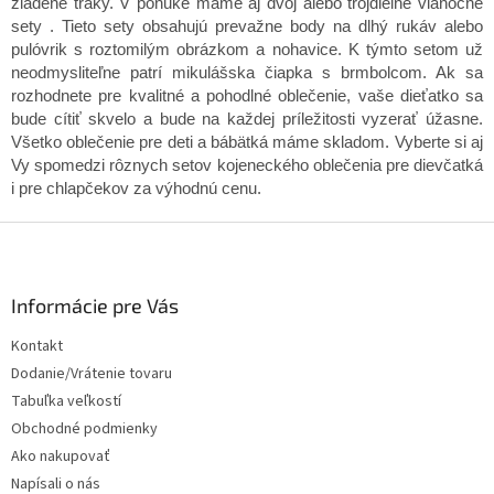
zladené traky. V ponuke máme aj dvoj alebo trojdielne vianočné
sety . Tieto sety obsahujú prevažne body na dlhý rukáv alebo
pulóvrik s roztomilým obrázkom a nohavice. K týmto setom už
neodmysliteľne patrí mikulášska čiapka s brmbolcom. Ak sa
rozhodnete pre kvalitné a pohodlné oblečenie, vaše dieťatko sa
bude cítiť skvelo a bude na každej príležitosti vyzerať úžasne.
Všetko oblečenie pre deti a bábätká máme skladom.
Vyberte si aj
Vy spomedzi rôznych setov kojeneckého oblečenia pre dievčatká
i pre chlapčekov za výhodnú cenu.
Z
á
p
ä
Informácie pre Vás
t
Kontakt
i
Dodanie/Vrátenie tovaru
e
Tabuľka veľkostí
Obchodné podmienky
Ako nakupovať
Napísali o nás