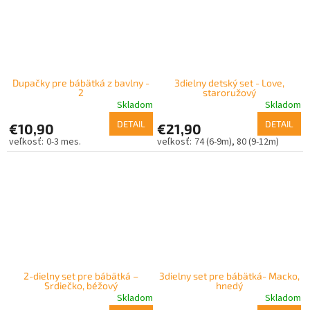
Dupačky pre bábätká z bavlny -
3dielny detský set - Love,
2
staroružový
Skladom
Skladom
DETAIL
DETAIL
€10,90
€21,90
0-3 mes.
74 (6-9m)
80 (9-12m)
2-dielny set pre bábätká –
3dielny set pre bábätká- Macko,
Srdiečko, béžový
hnedý
Skladom
Skladom