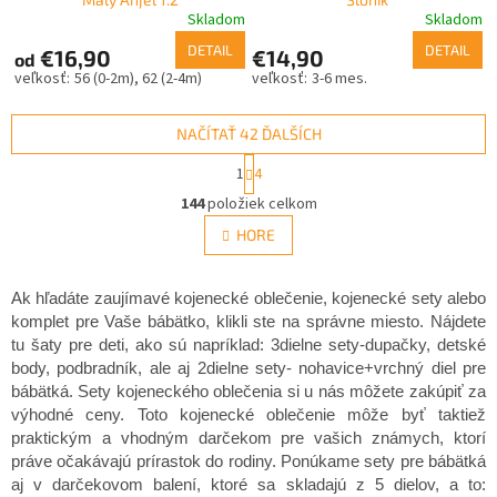
Skladom
Skladom
DETAIL
DETAIL
€16,90
€14,90
od
56 (0-2m)
62 (2-4m)
3-6 mes.
NAČÍTAŤ 42 ĎALŠÍCH
S
1
4
t
O
r
144
položiek celkom
v
á
l
HORE
n
á
k
d
o
v
a
Ak hľadáte zaujímavé kojenecké oblečenie, kojenecké sety alebo
a
c
komplet pre Vaše bábätko, klikli ste na správne miesto. Nájdete
n
i
tu šaty pre deti, ako sú napríklad: 3dielne sety-dupačky, detské
i
e
body, podbradník, ale aj 2dielne sety- nohavice+vrchný diel pre
e
p
bábätká. Sety kojeneckého oblečenia si u nás môžete zakúpiť za
r
výhodné ceny. Toto kojenecké oblečenie môže byť taktiež
v
praktickým a vhodným darčekom pre vašich známych, ktorí
k
práve očakávajú prírastok do rodiny. Ponúkame sety pre bábätká
y
aj v darčekovom balení, ktoré sa skladajú z 5 dielov, a to:
v