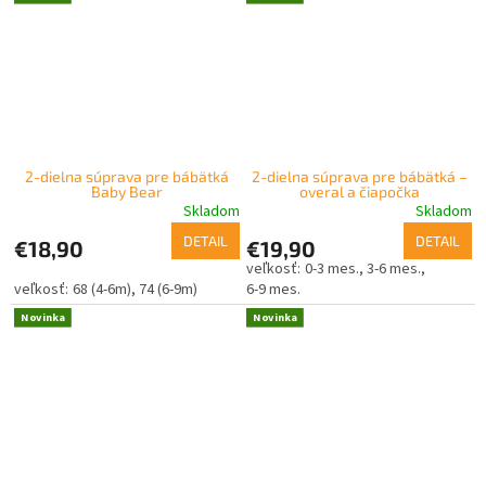
2-dielna súprava pre bábätká
2-dielna súprava pre bábätká –
Baby Bear
overal a čiapočka
Skladom
Skladom
DETAIL
DETAIL
€18,90
€19,90
0-3 mes.
3-6 mes.
68 (4-6m)
74 (6-9m)
6-9 mes.
Novinka
Novinka