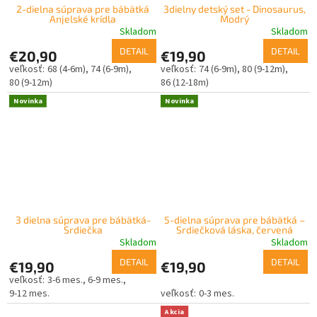
2-dielna súprava pre bábätká
3dielny detský set - Dinosaurus,
Anjelské krídla
Modrý
Skladom
Skladom
DETAIL
DETAIL
€20,90
€19,90
68 (4-6m)
74 (6-9m)
74 (6-9m)
80 (9-12m)
80 (9-12m)
86 (12-18m)
Novinka
Novinka
3 dielna súprava pre bábätká-
5-dielna súprava pre bábätká –
Srdiečka
Srdiečková láska, červená
Skladom
Skladom
DETAIL
DETAIL
€19,90
€19,90
3-6 mes.
6-9 mes.
9-12 mes.
0-3 mes.
Akcia