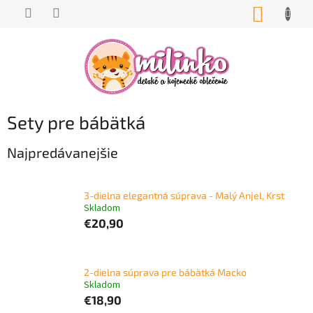
Prejsť
NÁKUP
na
KOŠÍK
obsah
Sety pre bábätká
Najpredávanejšie
3-dielna elegantná súprava - Malý Anjel, Krst
Skladom
€20,90
2-dielna súprava pre bábätká Macko
Skladom
€18,90