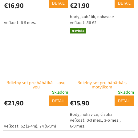
DETAIL
DETAIL
€16,90
€21,90
body, kabátik, nohavice
6-9 mes.
56-62
Novinka
3dielny set pre bábätká - Love
3dielny set pre bábätká s
you
motýlikom
Skladom
Skladom
DETAIL
DETAIL
€21,90
€15,90
Body, nohavice, čiapka
0-3 mes.
3-6 mes.
62 (2-4m)
74 (6-9m)
6-9 mes.