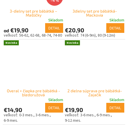
–4 %
3-dielny set pre bábätká –
3dielny set pre bábätká-
Mašličky
Mackovia
Skladom
Skladom
DETAIL
DETAIL
€19,90
€20,90
od
56-62
62-68
68-74
74-80
74 (6-9m)
80 (9-12m)
Novinka
Novinka
Overal + čiapka pre bábätká -
2 dielna súprava pre bábätká-
bledoružová
Zajačik
Skladom
Skladom
DETAIL
DETAIL
€14,90
€19,90
0-3 mes.
3-6 mes.
3-6 mes.
6-9 mes.
6-9 mes.
9-12 mes.