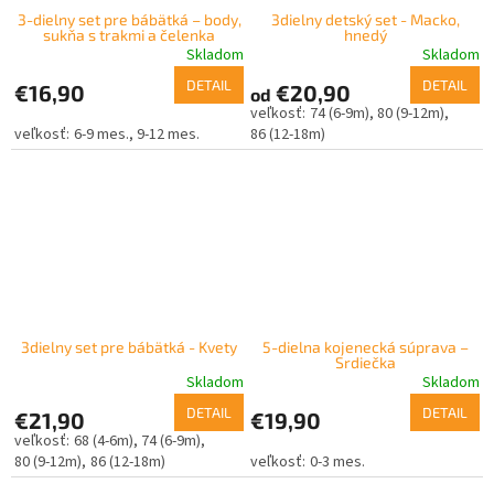
3-dielny set pre bábätká – body,
3dielny detský set - Macko,
sukňa s trakmi a čelenka
hnedý
Skladom
Skladom
DETAIL
DETAIL
€16,90
€20,90
od
74 (6-9m)
80 (9-12m)
6-9 mes.
9-12 mes.
86 (12-18m)
3dielny set pre bábätká - Kvety
5-dielna kojenecká súprava –
Srdiečka
Skladom
Skladom
DETAIL
DETAIL
€21,90
€19,90
68 (4-6m)
74 (6-9m)
80 (9-12m)
86 (12-18m)
0-3 mes.