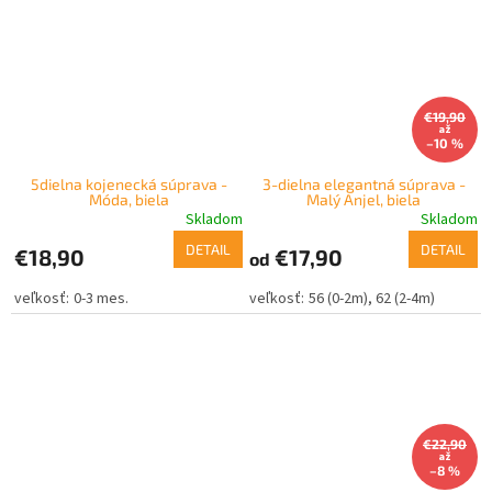
€19,90
až
–10 %
5dielna kojenecká súprava -
3-dielna elegantná súprava -
Móda, biela
Malý Anjel, biela
Skladom
Skladom
DETAIL
DETAIL
€18,90
€17,90
od
0-3 mes.
56 (0-2m)
62 (2-4m)
€22,90
až
–8 %