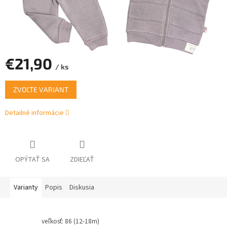
€21,90
/ ks
Jednotková
ZVOĽTE VARIANT
cena:
Detailné informácie
OPÝTAŤ SA
ZDIEĽAŤ
Varianty
Popis
Diskusia
veľkosť: 86 (12-18m)