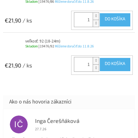
Skladom
| 19476/86
Môžeme doručiť do:
11.8.26
DO KOŠÍKA
€21,90
/ ks
veľkosť: 92 (18-24m)
Skladom
| 19476/92
Môžeme doručiť do:
11.8.26
DO KOŠÍKA
€21,90
/ ks
Inga Čerešňáková
IČ
Hodnotenie obchodu je 5 z 5 hviezdičiek.
27.7.26