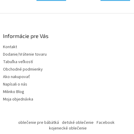
Z
á
p
ä
Informácie pre Vás
t
Kontakt
i
Dodanie/Vrátenie tovaru
e
Tabuľka veľkostí
Obchodné podmienky
Ako nakupovať
Napísali o nás
Milinko Blog
Moja objednávka
oblečenie pre bábätká
detské oblečenie
Facebook
kojenecké oblečenie