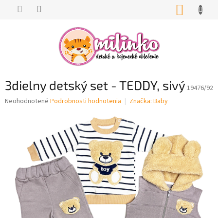
Prejsť
NÁKUP
na
KOŠÍK
obsah
3dielny detský set - TEDDY, sivý
19476/92
Priemerné
Neohodnotené
Podrobnosti hodnotenia
Značka:
Baby
hodnotenie
produktu
je
0,0
z
5
hviezdičiek.