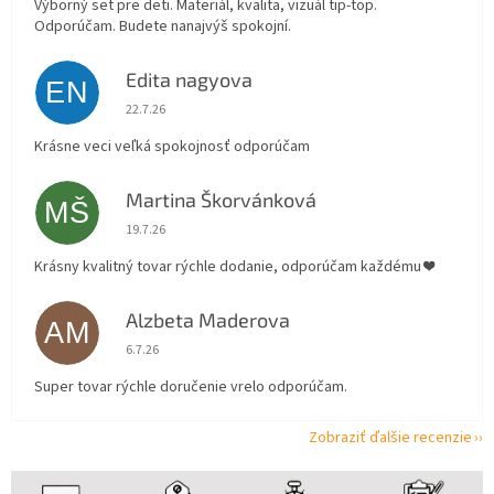
Výborný set pre deti. Materiál, kvalita, vizuál tip-top.
Odporúčam. Budete nanajvýš spokojní.
Edita nagyova
EN
Hodnotenie obchodu je 5 z 5 hviezdičiek.
22.7.26
Krásne veci veľká spokojnosť odporúčam
Martina Škorvánková
MŠ
Hodnotenie obchodu je 5 z 5 hviezdičiek.
19.7.26
Krásny kvalitný tovar rýchle dodanie, odporúčam každému ❤️
Alzbeta Maderova
AM
Hodnotenie obchodu je 5 z 5 hviezdičiek.
6.7.26
Super tovar rýchle doručenie vrelo odporúčam.
Zobraziť ďalšie recenzie