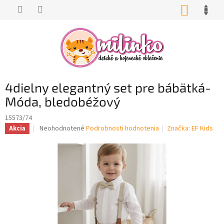
Prejsť
NÁKUP
na
KOŠÍK
obsah
4dielny elegantný set pre bábätká-
Móda, bledobéžový
15573/74
Priemerné
Neohodnotené
Podrobnosti hodnotenia
Značka:
EF Kids
Akcia
hodnotenie
produktu
je
0,0
z
5
hviezdičiek.