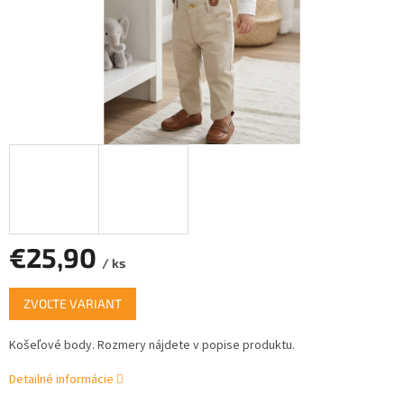
€25,90
/ ks
Jednotková
ZVOĽTE VARIANT
cena:
Košeľové body.
Rozmery nájdete v popise produktu.
Detailné informácie