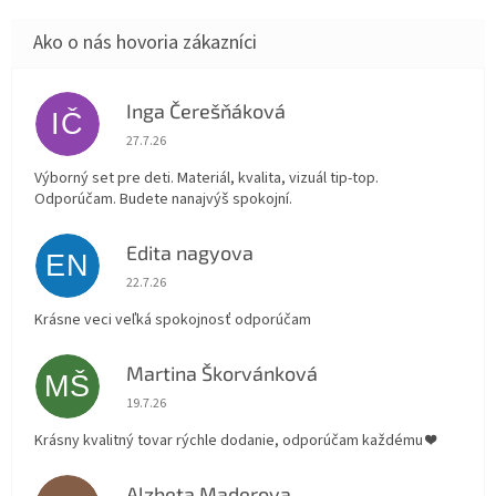
Inga Čerešňáková
IČ
Hodnotenie obchodu je 5 z 5 hviezdičiek.
27.7.26
Výborný set pre deti. Materiál, kvalita, vizuál tip-top.
Odporúčam. Budete nanajvýš spokojní.
Edita nagyova
EN
Hodnotenie obchodu je 5 z 5 hviezdičiek.
22.7.26
Krásne veci veľká spokojnosť odporúčam
Martina Škorvánková
MŠ
Hodnotenie obchodu je 5 z 5 hviezdičiek.
19.7.26
Krásny kvalitný tovar rýchle dodanie, odporúčam každému ❤️
Alzbeta Maderova