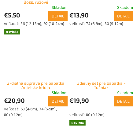
Boss, ružové
Skladom
Skladom
€5,50
€13,90
DETAIL
DETAIL
86 (12-18m)
92 (18-24m)
74 (6-9m)
80 (9-12m)
Novinka
2-dielna súprava pre bábätká
3dielny set pre bábätká -
Anjelské krídla
Tučniak
Skladom
Skladom
€20,90
€19,90
DETAIL
DETAIL
68 (4-6m)
74 (6-9m)
80 (9-12m)
80 (9-12m)
Novinka