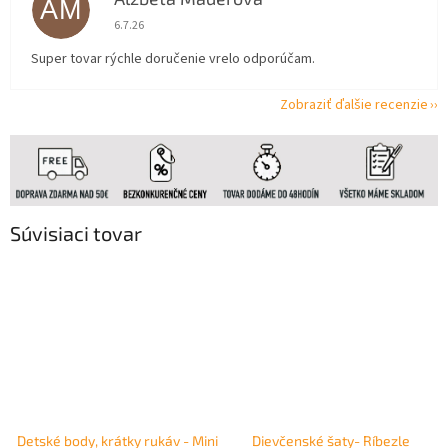
AM
Hodnotenie obchodu je 5 z 5 hviezdičiek.
6.7.26
Super tovar rýchle doručenie vrelo odporúčam.
Zobraziť ďalšie recenzie
Súvisiaci tovar
Detské body, krátky rukáv - Mini
Dievčenské šaty- Ríbezle