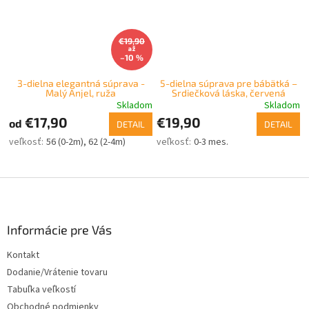
€19,90
až
–10 %
3-dielna elegantná súprava -
5-dielna súprava pre bábätká –
Malý Anjel, ruža
Srdiečková láska, červená
Skladom
Skladom
€17,90
€19,90
od
DETAIL
DETAIL
56 (0-2m)
62 (2-4m)
0-3 mes.
Z
á
p
ä
Informácie pre Vás
t
Kontakt
i
Dodanie/Vrátenie tovaru
e
Tabuľka veľkostí
Obchodné podmienky