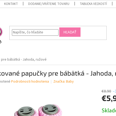
KONTAKT
DODANIE/VRÁTENIE TOVARU
TABUĽKA VEĽKOSTÍ
HĽADAŤ
 pre bábätká - Jahoda, ružové
kované papučky pre bábätká - Jahoda,
né
notené
Podrobnosti hodnotenia
Značka:
Baby
nie
u
€8,90
–
€5,
Jednotk
Skla
cena:
iek.