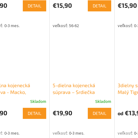
,90
€15,90
€15,90
DETAIL
DETAIL
0-3 mes.
56-62
0-
lna kojenecká
5-dielna kojenecká
3dielny s
va - Macko,
súprava – Srdiečka
Malý Tigr
čenská
Skladom
Skladom
,90
€19,90
€13,
od
DETAIL
DETAIL
0-3 mes.
0-3 mes.
0-