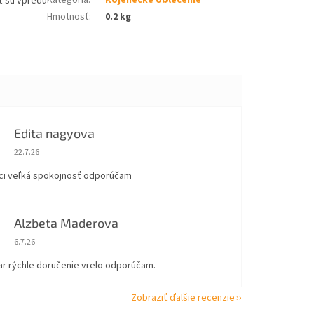
Kategória
:
Kojenecké oblečenie
ť sú vpredu
Hmotnosť
:
0.2 kg
Edita nagyova
Hodnotenie obchodu je 5 z 5 hviezdičiek.
22.7.26
ci veľká spokojnosť odporúčam
Alzbeta Maderova
Hodnotenie obchodu je 5 z 5 hviezdičiek.
6.7.26
ar rýchle doručenie vrelo odporúčam.
Zobraziť ďalšie recenzie