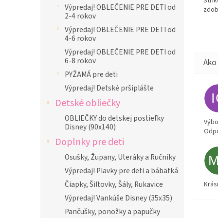
Štri
Výpredaj! OBLEČENIE PRE DETI od
zdob
2-4 rokov
Výpredaj! OBLEČENIE PRE DETI od
4-6 rokov
Výpredaj! OBLEČENIE PRE DETI od
6-8 rokov
PYŽAMÁ pre deti
Výpredaj! Detské pršiplášte
Detské obliečky
OBLIEČKY do detskej postieľky
Výbor
Disney (90x140)
Odpo
Doplnky pre deti
Osušky, Župany, Uteráky a Ručníky
Výpredaj! Plavky pre deti a bábätká
Čiapky, Šiltovky, Šály, Rukavice
Krás
Výpredaj! Vankúše Disney (35x35)
Pančušky, ponožky a papučky