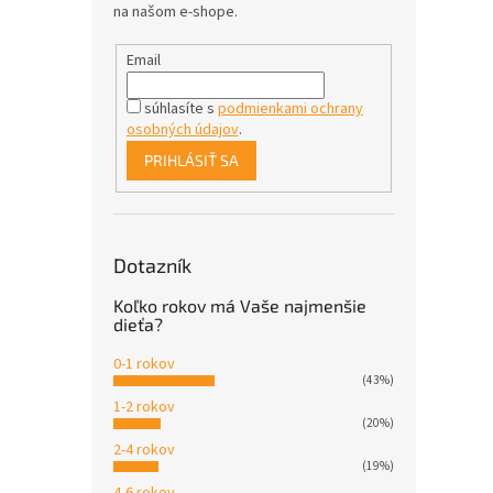
na našom e-shope.
Email
súhlasíte s
podmienkami ochrany
osobných údajov
.
PRIHLÁSIŤ SA
Dotazník
Koľko rokov má Vaše najmenšie
dieťa?
0-1 rokov
(43%)
1-2 rokov
(20%)
2-4 rokov
(19%)