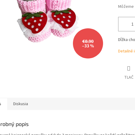
Môžeme d
Dĺžka cho
€8,90
–33 %
Detailné 
TLAČ
s
Diskusia
robný popis