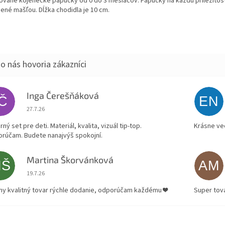
kované kojenecké papučky od 0 do 3 mesiacov. Papučky na každú príležitos
ené mašľou. Dĺžka chodidla je 10 cm.
Inga Čerešňáková
IČ
EN
Hodnotenie obchodu je 5 z 5 hviezdičiek.
27.7.26
ný set pre deti. Materiál, kvalita, vizuál tip-top.
Krásne ve
rúčam. Budete nanajvýš spokojní.
Martina Škorvánková
MŠ
AM
Hodnotenie obchodu je 5 z 5 hviezdičiek.
19.7.26
ny kvalitný tovar rýchle dodanie, odporúčam každému ❤️
Super tov