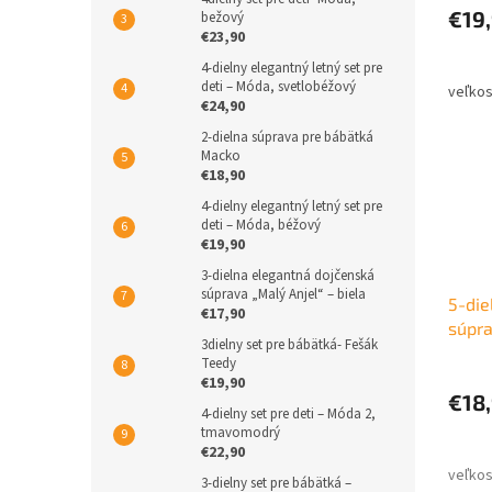
€19
bežový
€23,90
4-dielny elegantný letný set pre
deti – Móda, svetlobéžový
€24,90
2-dielna súprava pre bábätká
Macko
€18,90
4-dielny elegantný letný set pre
deti – Móda, béžový
€19,90
3-dielna elegantná dojčenská
súprava „Malý Anjel“ – biela
5-die
€17,90
súpra
3dielny set pre bábätká- Fešák
diev
Teedy
€19,90
€18
4-dielny set pre deti – Móda 2,
tmavomodrý
€22,90
3-dielny set pre bábätká –