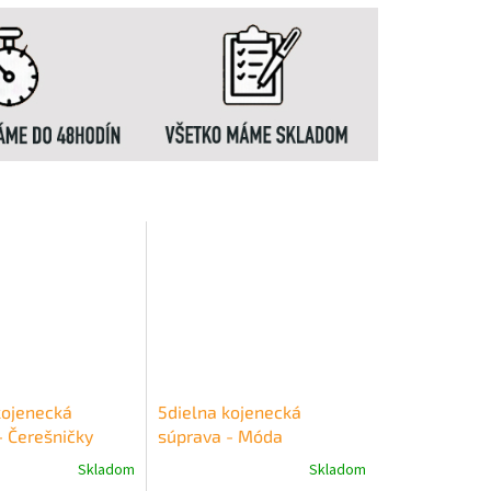
kojenecká
5dielna kojenecká
- Čerešničky
súprava - Móda
dievčenská
Skladom
Skladom