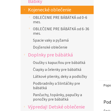
Bábiky
l
Kojenecké oblečenie
OBLEČENIE PRE BÁBÄTKÁ od 0-6
mes.
OBLEČENIE PRE BÁBÄTKÁ od 6-36
mes.
Spacie vaky a pyžamá
Dojčenské oblečenie
Doplnky pre bábätká
Osušky s kapucňou pre bábätká
Čiapky a čelenky pre bábätká
Látkové plienky, deky a podložky
Podbradníky a Slintáčiky pre
Popi
bábätká
Pančuchy, topánky, papučky a
ponožky pre bábätká
Pod
Výpredaj! Detské oblečenie