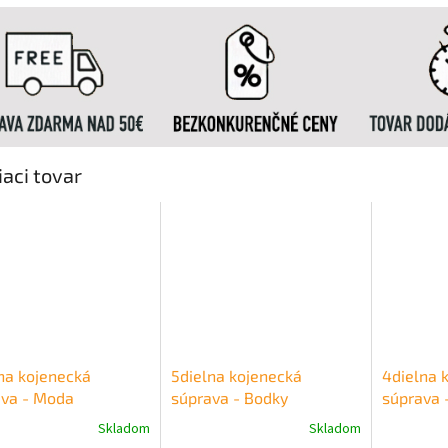
iaci tovar
na kojenecká
5dielna kojenecká
4dielna 
ava - Moda
súprava - Bodky
súprava 
Skladom
Skladom