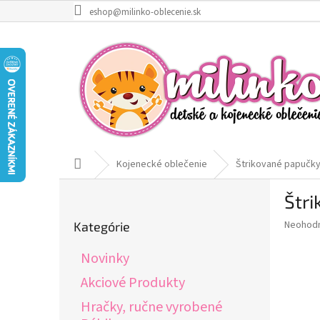
Prejsť
eshop@milinko-oblecenie.sk
na
obsah
Domov
Kojenecké oblečenie
Štrikované papučky
B
Štri
o
Preskočiť
č
Priemer
Neohod
Kategórie
kategórie
n
hodnote
ý
produkt
Novinky
p
je
0,0
a
Akciové Produkty
z
n
Hračky, ručne vyrobené
5
e
hviezdič