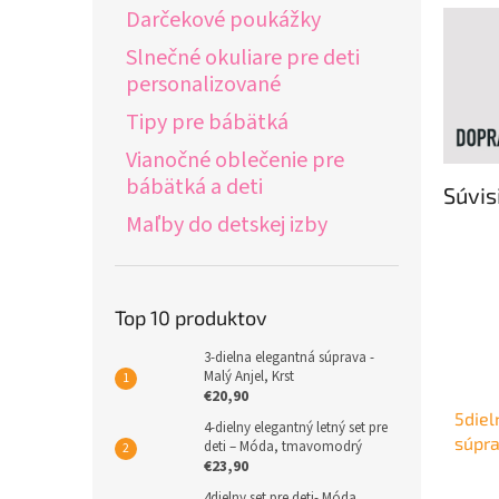
Darčekové poukážky
Slnečné okuliare pre deti
personalizované
Tipy pre bábätká
Vianočné oblečenie pre
bábätká a deti
Súvis
Maľby do detskej izby
Top 10 produktov
3-dielna elegantná súprava -
Malý Anjel, Krst
€20,90
5diel
4-dielny elegantný letný set pre
súpr
deti – Móda, tmavomodrý
€23,90
4dielny set pre deti- Móda,