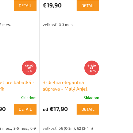
€19,90
DETAIL
DETAIL
3 mes.
0-3 mes.
€14,90
€19,90
až
až
–6 %
–10 %
et pre bábätká -
3-dielna elegantná
ík
súprava - Malý Anjel,
béžová
Skladom
Skladom
90
€17,90
od
DETAIL
DETAIL
3 mes.
3-6 mes.
6-9 mes.
56 (0-2m)
62 (2-4m)