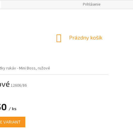
OBCHODNÉ PODMIENKY
AKO NAKUPOVAŤ
Prihlásenie
NAPÍSALI O NÁS
M
NÁKUPNÝ
Prázdny košík
KOŠÍK
ky rukáv - Mini Boss, ružové
ové
12606/86
50
/ ks
ová
E VARIANT