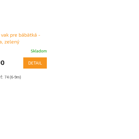
 vak pre bábätká -
, zelený
Skladom
90
DETAIL
74 (6-9m)