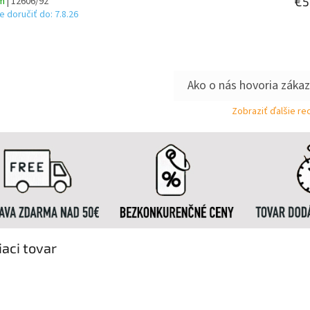
€5
om
| 12606/92
 doručiť do:
7.8.26
Zobraziť ďalšie re
iaci tovar