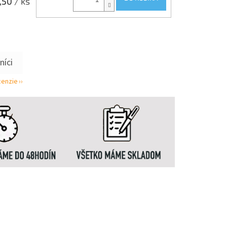
,50
/ ks
cenzie