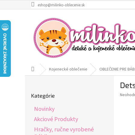
Prejsť
eshop@milinko-oblecenie.sk
na
obsah
Domov
Kojenecké oblečenie
OBLEČENIE PRE BÁB
B
Dets
o
Preskočiť
č
Priemer
Neohod
Kategórie
kategórie
n
hodnote
ý
produkt
Novinky
p
je
0,0
a
Akciové Produkty
z
n
Hračky, ručne vyrobené
5
e
hviezdič