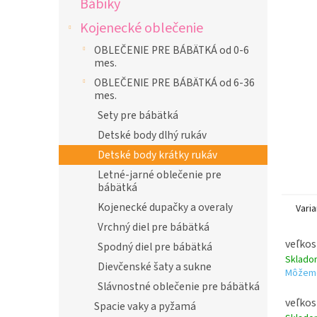
Bábiky
l
Kojenecké oblečenie
OBLEČENIE PRE BÁBÄTKÁ od 0-6
mes.
OBLEČENIE PRE BÁBÄTKÁ od 6-36
mes.
Sety pre bábätká
Detské body dlhý rukáv
Detské body krátky rukáv
Letné-jarné oblečenie pre
bábätká
Kojenecké dupačky a overaly
Varia
Vrchný diel pre bábätká
veľkos
Spodný diel pre bábätká
Sklad
Dievčenské šaty a sukne
Môžeme
Slávnostné oblečenie pre bábätká
veľkos
Spacie vaky a pyžamá