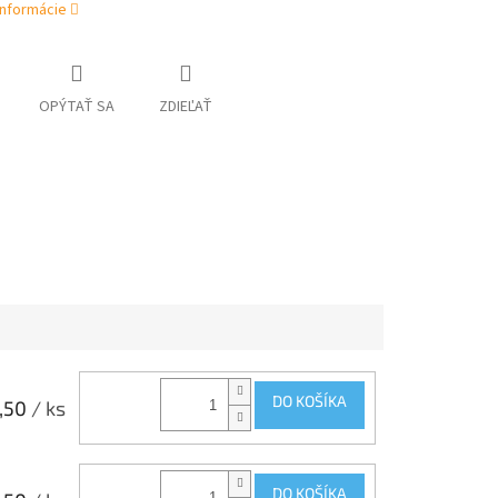
informácie
OPÝTAŤ SA
ZDIEĽAŤ
DO KOŠÍKA
,50
/ ks
DO KOŠÍKA