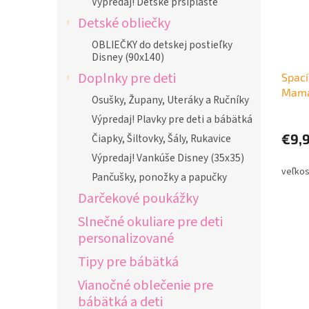
Výpredaj! Detské pršiplášte
Detské obliečky
OBLIEČKY do detskej postieľky
Disney (90x140)
Doplnky pre deti
Spací
Mama
Osušky, Župany, Uteráky a Ručníky
Výpredaj! Plavky pre deti a bábätká
€9,
Čiapky, Šiltovky, Šály, Rukavice
Výpredaj! Vankúše Disney (35x35)
Pančušky, ponožky a papučky
Darčekové poukážky
Slnečné okuliare pre deti
personalizované
Tipy pre bábätká
Vianočné oblečenie pre
bábätká a deti