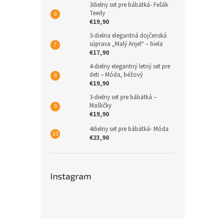
3dielny set pre bábätká- Fešák
Teedy
€19,90
3-dielna elegantná dojčenská
súprava „Malý Anjel“ – biela
€17,90
4-dielny elegantný letný set pre
deti – Móda, béžový
€19,90
3-dielny set pre bábätká –
Mašličky
€19,90
4dielny set pre bábätká- Móda
€23,90
Instagram