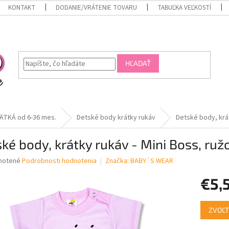
KONTAKT
DODANIE/VRÁTENIE TOVARU
TABUĽKA VEĽKOSTÍ
HĽADAŤ
ÄTKÁ od 6-36 mes.
Detské body krátky rukáv
Detské body, krát
ké body, krátky rukáv - Mini Boss, ruž
né
notené
Podrobnosti hodnotenia
Značka:
BABY´S WEAR
nie
€5,
u
Jednotk
ZVOĽT
cena:
iek.