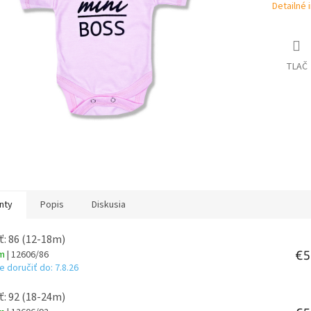
Detailné 
TLAČ
nty
Popis
Diskusia
ť: 86 (12-18m)
€5
om
| 12606/86
 doručiť do:
7.8.26
ť: 92 (18-24m)