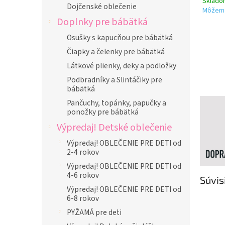
Sklad
Dojčenské oblečenie
Môžeme
Doplnky pre bábätká
Osušky s kapucňou pre bábätká
Čiapky a čelenky pre bábätká
Látkové plienky, deky a podložky
Podbradníky a Slintáčiky pre
bábätká
Pančuchy, topánky, papučky a
ponožky pre bábätká
Výpredaj! Detské oblečenie
Výpredaj! OBLEČENIE PRE DETI od
2-4 rokov
Výpredaj! OBLEČENIE PRE DETI od
4-6 rokov
Súvis
Výpredaj! OBLEČENIE PRE DETI od
6-8 rokov
PYŽAMÁ pre deti