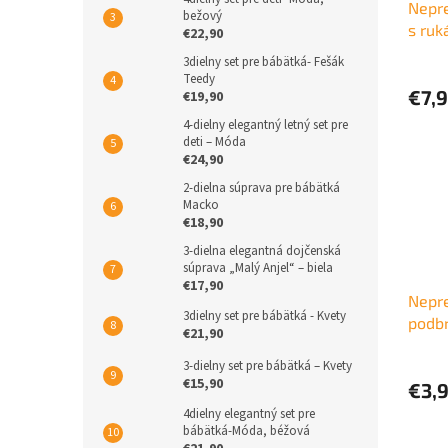
Nepr
bežový
s ruk
€22,90
3dielny set pre bábätká- Fešák
Teedy
€7,
€19,90
4-dielny elegantný letný set pre
deti – Móda
€24,90
2-dielna súprava pre bábätká
Macko
€18,90
3-dielna elegantná dojčenská
súprava „Malý Anjel“ – biela
€17,90
Nepr
3dielny set pre bábätká - Kvety
podbr
€21,90
3-dielny set pre bábätká – Kvety
€15,90
€3,
4dielny elegantný set pre
bábätká-Móda, béžová