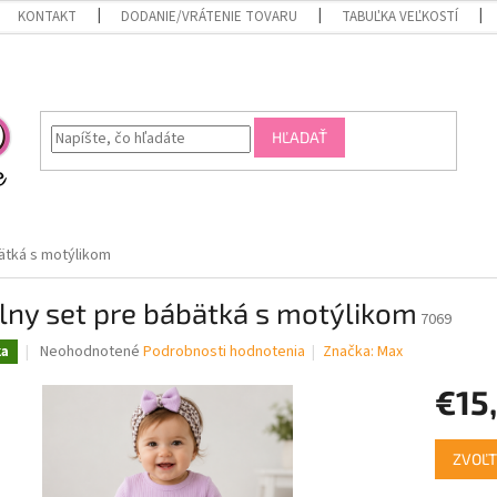
KONTAKT
DODANIE/VRÁTENIE TOVARU
TABUĽKA VEĽKOSTÍ
HĽADAŤ
bätká s motýlikom
lny set pre bábätká s motýlikom
7069
Priemerné
Neohodnotené
Podrobnosti hodnotenia
Značka:
Max
ka
hodnotenie
produktu
€15
je
0,0
Jednotk
z
ZVOĽT
cena:
5