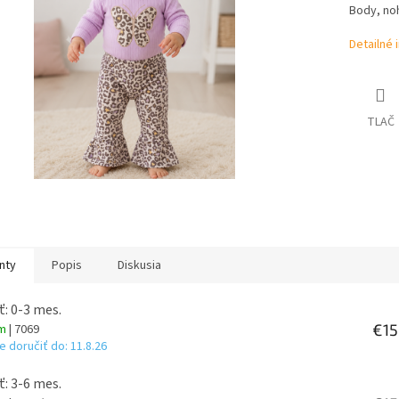
hviezdičiek.
Body, noh
Detailné 
TLAČ
nty
Popis
Diskusia
ť: 0-3 mes.
€15
om
| 7069
 doručiť do:
11.8.26
ť: 3-6 mes.