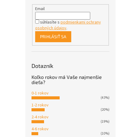
Email
súhlasíte s
podmienkami ochrany
osobných údajov
.
PRIHLÁSIŤ SA
Dotazník
Koľko rokov má Vaše najmenšie
dieťa?
0-1 rokov
(43%)
1-2 rokov
(20%)
2-4 rokov
(19%)
4-6 rokov
(10%)