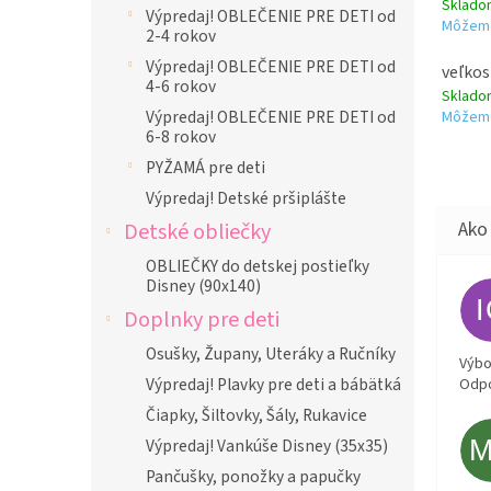
Sklad
Výpredaj! OBLEČENIE PRE DETI od
Môžeme
2-4 rokov
Výpredaj! OBLEČENIE PRE DETI od
veľkos
4-6 rokov
Sklad
Výpredaj! OBLEČENIE PRE DETI od
Môžeme
6-8 rokov
PYŽAMÁ pre deti
Výpredaj! Detské pršiplášte
Detské obliečky
OBLIEČKY do detskej postieľky
Disney (90x140)
Doplnky pre deti
Osušky, Župany, Uteráky a Ručníky
Výbor
Výpredaj! Plavky pre deti a bábätká
Odpo
Čiapky, Šiltovky, Šály, Rukavice
Výpredaj! Vankúše Disney (35x35)
Pančušky, ponožky a papučky