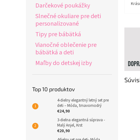
Krás
Darčekové poukážky
Slnečné okuliare pre deti
personalizované
Tipy pre bábätká
Vianočné oblečenie pre
bábätká a deti
Maľby do detskej izby
Súvis
Top 10 produktov
4-dielny elegantný letný set pre
deti – Móda, tmavomodrý
€24,90
3-dielna elegantná súprava -
Malý Anjel, Krst
€20,90
4dielny set pre deti- Móda,