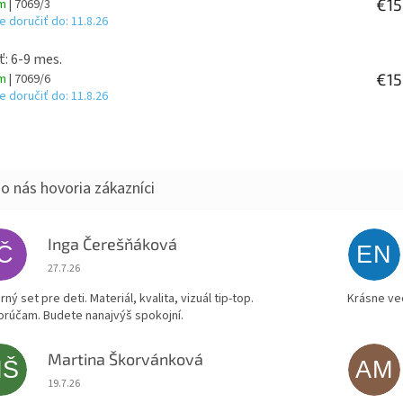
€15
om
| 7069/3
 doručiť do:
11.8.26
ť: 6-9 mes.
€15
om
| 7069/6
 doručiť do:
11.8.26
Inga Čerešňáková
IČ
EN
Hodnotenie obchodu je 5 z 5 hviezdičiek.
27.7.26
ný set pre deti. Materiál, kvalita, vizuál tip-top.
Krásne ve
rúčam. Budete nanajvýš spokojní.
Martina Škorvánková
MŠ
AM
Hodnotenie obchodu je 5 z 5 hviezdičiek.
19.7.26