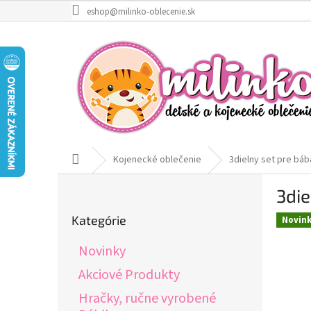
Prejsť
eshop@milinko-oblecenie.sk
na
obsah
Domov
Kojenecké oblečenie
3dielny set pre bá
B
3die
o
Preskočiť
č
Kategórie
Novin
kategórie
n
ý
Novinky
p
a
Akciové Produkty
n
Hračky, ručne vyrobené
e