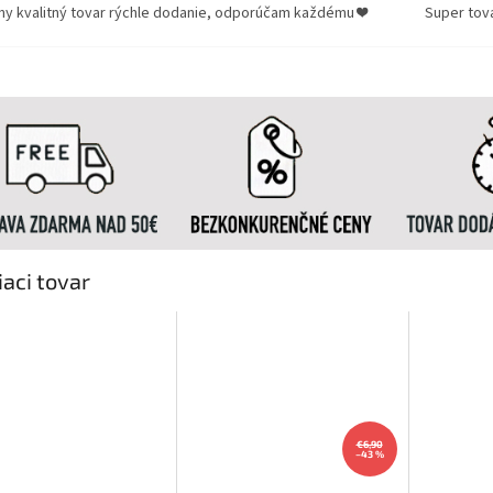
ny kvalitný tovar rýchle dodanie, odporúčam každému ❤️
Super tov
iaci tovar
€6,90
–43 %