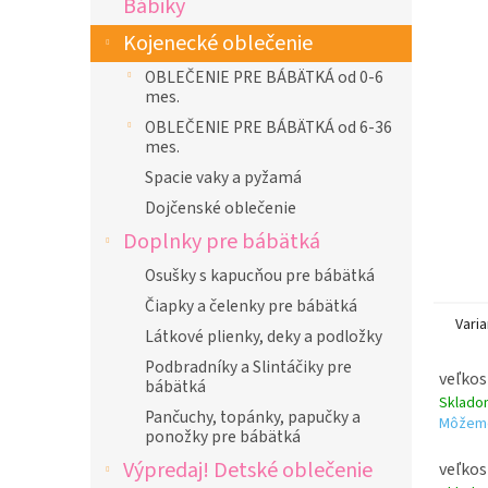
Bábiky
l
Kojenecké oblečenie
OBLEČENIE PRE BÁBÄTKÁ od 0-6
mes.
OBLEČENIE PRE BÁBÄTKÁ od 6-36
mes.
Spacie vaky a pyžamá
Dojčenské oblečenie
Doplnky pre bábätká
Osušky s kapucňou pre bábätká
Čiapky a čelenky pre bábätká
Varia
Látkové plienky, deky a podložky
Podbradníky a Slintáčiky pre
veľkos
bábätká
Sklad
Pančuchy, topánky, papučky a
Môžeme
ponožky pre bábätká
Výpredaj! Detské oblečenie
veľkos