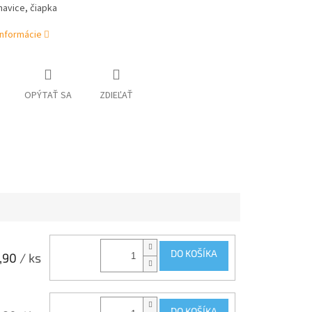
avice, čiapka
informácie
OPÝTAŤ SA
ZDIEĽAŤ
DO KOŠÍKA
,90
/ ks
DO KOŠÍKA