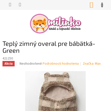
Prejsť
NÁKUP
na
KOŠÍK
obsah
Teplý zimný overal pre bábätká-
Green
421250
Priemerné
Neohodnotené
Podrobnosti hodnotenia
Značka:
Max
Akcia
hodnotenie
produktu
je
0,0
z
5
hviezdičiek.