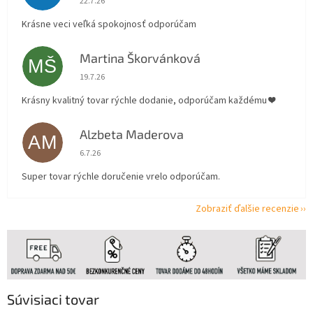
22.7.26
Krásne veci veľká spokojnosť odporúčam
Martina Škorvánková
MŠ
Hodnotenie obchodu je 5 z 5 hviezdičiek.
19.7.26
Krásny kvalitný tovar rýchle dodanie, odporúčam každému ❤️
Alzbeta Maderova
AM
Hodnotenie obchodu je 5 z 5 hviezdičiek.
6.7.26
Super tovar rýchle doručenie vrelo odporúčam.
Zobraziť ďalšie recenzie
Súvisiaci tovar