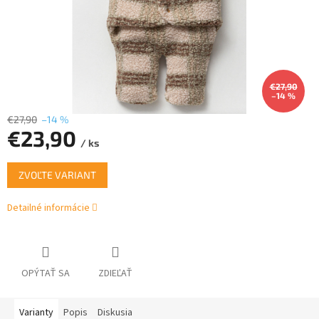
€27,90
–14 %
€27,90
–14 %
€23,90
/ ks
Jednotková
ZVOĽTE VARIANT
cena:
Detailné informácie
OPÝTAŤ SA
ZDIEĽAŤ
Varianty
Popis
Diskusia