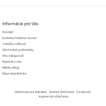
Z
á
p
ä
Informácie pre Vás
t
Kontakt
i
Dodanie/Vrátenie tovaru
e
Tabuľka veľkostí
Obchodné podmienky
Ako nakupovať
Napísali o nás
Milinko Blog
Moja objednávka
oblečenie pre bábätká
detské oblečenie
Facebook
kojenecké oblečenie