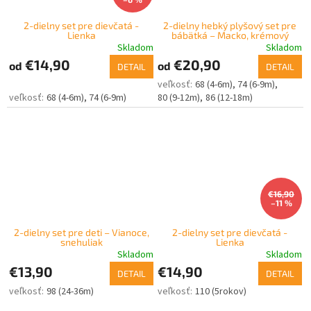
2-dielny set pre dievčatá -
2-dielny hebký plyšový set pre
Lienka
bábätká – Macko, krémový
Skladom
Skladom
€14,90
€20,90
od
od
DETAIL
DETAIL
68 (4-6m)
74 (6-9m)
68 (4-6m)
74 (6-9m)
80 (9-12m)
86 (12-18m)
€16,90
–11 %
2-dielny set pre deti – Vianoce,
2-dielny set pre dievčatá -
snehuliak
Lienka
Skladom
Skladom
€13,90
€14,90
DETAIL
DETAIL
98 (24-36m)
110 (5rokov)