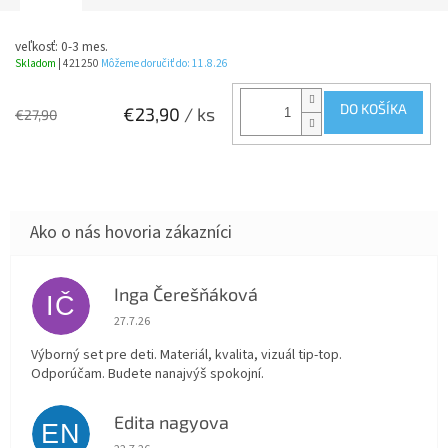
veľkosť: 0-3 mes.
Skladom
| 421250
Môžeme doručiť do:
11.8.26
DO KOŠÍKA
€23,90
/ ks
€27,90
Inga Čerešňáková
IČ
Hodnotenie obchodu je 5 z 5 hviezdičiek.
27.7.26
Výborný set pre deti. Materiál, kvalita, vizuál tip-top.
Odporúčam. Budete nanajvýš spokojní.
Edita nagyova
EN
Hodnotenie obchodu je 5 z 5 hviezdičiek.