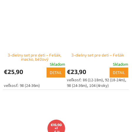
3-dielny set pre deti – Fešák,
3-dielny set pre deti – Fešák
macko, béžový
Skladom
Skladom
€25,90
€23,90
DETAIL
DETAIL
86 (12-18m)
92 (18-24m)
98 (24-36m)
98 (24-36m)
104 (4roky)
€15,90
až
–6 %