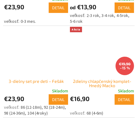
€23,90
€13,90
od
DETAIL
DETAIL
2-3 rok
3-4 rok
4-5rok
0-3 mes.
5-6 rok
Akcia
€19,90
–15 %
3-dielny set pre deti – Fešák
2dielny chlapčenský komplet-
Hnedý Macko
Skladom
Skladom
€23,90
€16,90
DETAIL
DETAIL
86 (12-18m)
92 (18-24m)
98 (24-36m)
104 (4roky)
68 (4-6m)