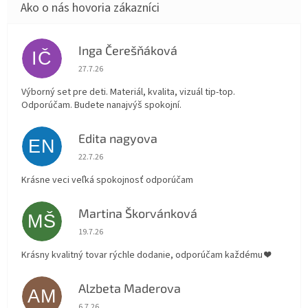
Inga Čerešňáková
IČ
Hodnotenie obchodu je 5 z 5 hviezdičiek.
27.7.26
Výborný set pre deti. Materiál, kvalita, vizuál tip-top.
Odporúčam. Budete nanajvýš spokojní.
Edita nagyova
EN
Hodnotenie obchodu je 5 z 5 hviezdičiek.
22.7.26
Krásne veci veľká spokojnosť odporúčam
Martina Škorvánková
MŠ
Hodnotenie obchodu je 5 z 5 hviezdičiek.
19.7.26
Krásny kvalitný tovar rýchle dodanie, odporúčam každému ❤️
Alzbeta Maderova
AM
Hodnotenie obchodu je 5 z 5 hviezdičiek.
6.7.26