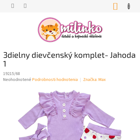
Prejsť
NÁKUP
na
KOŠÍK
obsah
3dielny dievčenský komplet- Jahoda
1
19215/68
Priemerné
Neohodnotené
Podrobnosti hodnotenia
Značka:
Max
hodnotenie
produktu
je
0,0
z
5
hviezdičiek.