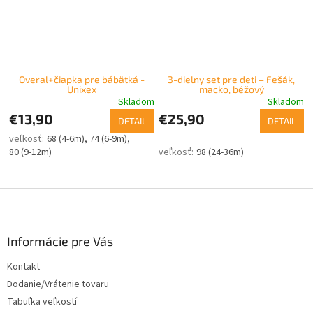
Overal+čiapka pre bábätká -
3-dielny set pre deti – Fešák,
Unixex
macko, béžový
Skladom
Skladom
€13,90
€25,90
DETAIL
DETAIL
68 (4-6m)
74 (6-9m)
80 (9-12m)
98 (24-36m)
Z
á
p
ä
Informácie pre Vás
t
Kontakt
i
Dodanie/Vrátenie tovaru
e
Tabuľka veľkostí