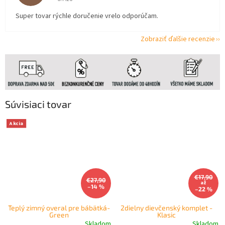
Super tovar rýchle doručenie vrelo odporúčam.
Zobraziť ďalšie recenzie
Súvisiaci tovar
Akcia
€17,90
€27,90
až
–14 %
–22 %
Teplý zimný overal pre bábätká-
2dielny dievčenský komplet -
Green
Klasic
Skladom
Skladom