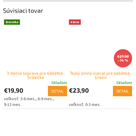
Súvisiaci tovar
Novinka
Akcia
€27,90
–14 %
3 dielna súprava pre bábätká-
Teplý zimný overal pre bábätká-
Srdiečka
Green
Skladom
Skladom
€19,90
€23,90
DETAIL
DETAIL
3-6 mes.
6-9 mes.
9-12 mes.
0-3 mes.