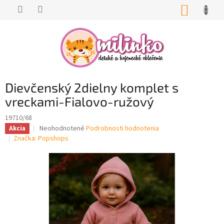
Prejsť
NÁKUP
na
KOŠÍK
obsah
Dievčenský 2dielny komplet s
vreckami-Fialovo-ružový
19710/68
Priemerné
Neohodnotené
Podrobnosti hodnotenia
Akcia
hodnotenie
Značka:
Popshops
produktu
je
0,0
z
5
hviezdičiek.