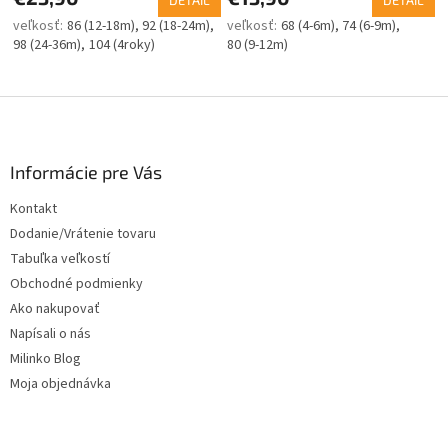
DETAIL
DETAIL
86 (12-18m)
92 (18-24m)
68 (4-6m)
74 (6-9m)
98 (24-36m)
104 (4roky)
80 (9-12m)
Z
á
p
ä
Informácie pre Vás
t
Kontakt
i
Dodanie/Vrátenie tovaru
e
Tabuľka veľkostí
Obchodné podmienky
Ako nakupovať
Napísali o nás
Milinko Blog
Moja objednávka