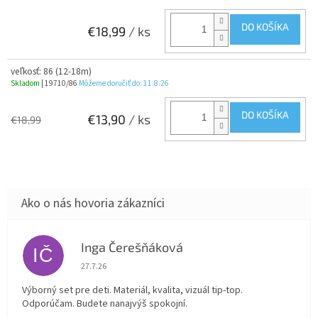
DO KOŠÍKA
€18,99
/ ks
veľkosť: 86 (12-18m)
Skladom
| 19710/86
Môžeme doručiť do:
11.8.26
DO KOŠÍKA
€13,90
/ ks
€18,99
Inga Čerešňáková
IČ
Hodnotenie obchodu je 5 z 5 hviezdičiek.
27.7.26
Výborný set pre deti. Materiál, kvalita, vizuál tip-top.
Odporúčam. Budete nanajvýš spokojní.