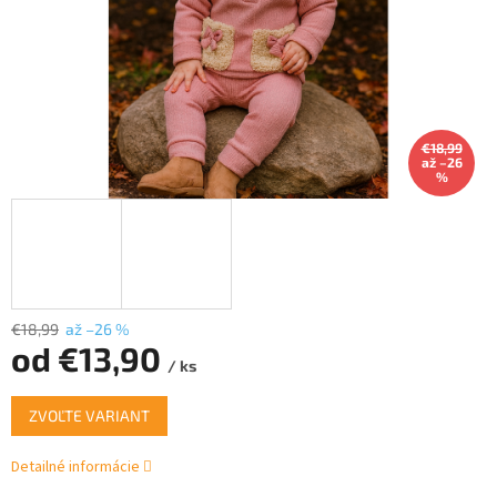
€18,99
až –26
%
€18,99
až –26 %
od
€13,90
/ ks
Jednotková
ZVOĽTE VARIANT
cena:
Detailné informácie