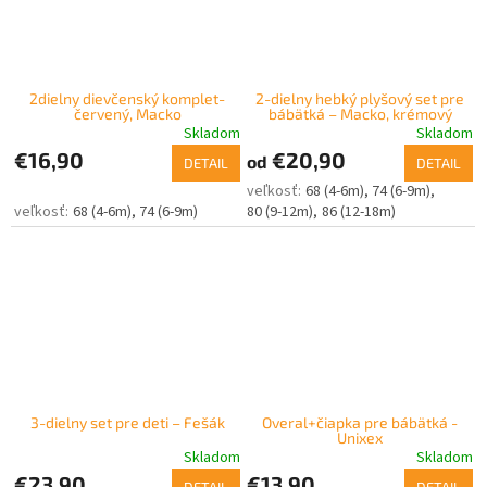
2dielny dievčenský komplet-
2-dielny hebký plyšový set pre
červený, Macko
bábätká – Macko, krémový
Skladom
Skladom
€16,90
€20,90
od
DETAIL
DETAIL
68 (4-6m)
74 (6-9m)
68 (4-6m)
74 (6-9m)
80 (9-12m)
86 (12-18m)
3-dielny set pre deti – Fešák
Overal+čiapka pre bábätká -
Unixex
Skladom
Skladom
€23,90
€13,90