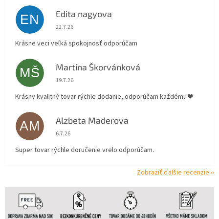
Edita nagyova
EN
Hodnotenie obchodu je 5 z 5 hviezdičiek.
22.7.26
Krásne veci veľká spokojnosť odporúčam
Martina Škorvánková
MŠ
Hodnotenie obchodu je 5 z 5 hviezdičiek.
19.7.26
Krásny kvalitný tovar rýchle dodanie, odporúčam každému ❤️
Alzbeta Maderova
AM
Hodnotenie obchodu je 5 z 5 hviezdičiek.
6.7.26
Super tovar rýchle doručenie vrelo odporúčam.
Zobraziť ďalšie recenzie