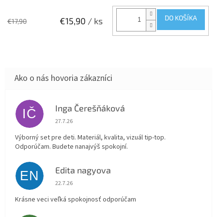
DO KOŠÍKA
€15,90
/ ks
€17,90
Inga Čerešňáková
IČ
Hodnotenie obchodu je 5 z 5 hviezdičiek.
27.7.26
Výborný set pre deti. Materiál, kvalita, vizuál tip-top.
Odporúčam. Budete nanajvýš spokojní.
Edita nagyova
EN
Hodnotenie obchodu je 5 z 5 hviezdičiek.
22.7.26
Krásne veci veľká spokojnosť odporúčam