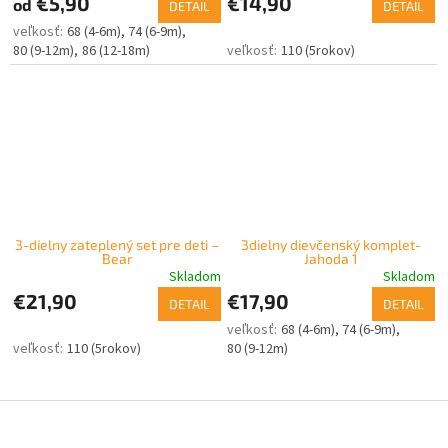
€5,90
€14,90
od
DETAIL
DETAIL
68 (4-6m)
74 (6-9m)
80 (9-12m)
86 (12-18m)
110 (5rokov)
3-dielny zateplený set pre deti –
3dielny dievčenský komplet-
Bear
Jahoda 1
Skladom
Skladom
€21,90
€17,90
DETAIL
DETAIL
68 (4-6m)
74 (6-9m)
110 (5rokov)
80 (9-12m)
Z
á