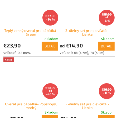
€15,90
€27,90
až
–14 %
–6 %
Teplý zimný overal pre bábätká-
2-dielny set pre dievčatá -
Green
Lienka
Skladom
Skladom
€23,90
€14,90
od
DETAIL
DETAIL
0-3 mes.
68 (4-6m)
74 (6-9m)
Akcia
€10,99
€16,90
až
–11 %
–46 %
Overal pre bábätká- Popshops,
2-dielny set pre dievčatá -
modrý
Lienka
Skladom
Skladom