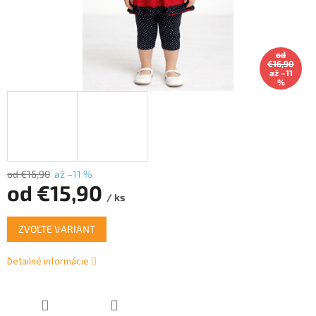
od
€16,90
až –11
%
od €16,90
až –11 %
od
€15,90
/ ks
Jednotková
ZVOĽTE VARIANT
cena:
Detailné informácie