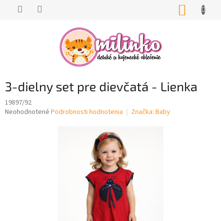
Prejsť
NÁKUP
na
KOŠÍK
obsah
3-dielny set pre dievčatá - Lienka
19897/92
Priemerné
Neohodnotené
Podrobnosti hodnotenia
Značka:
Baby
hodnotenie
produktu
je
0,0
z
5
hviezdičiek.