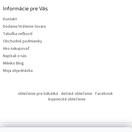
p
ä
Informácie pre Vás
t
Kontakt
i
Dodanie/Vrátenie tovaru
e
Tabuľka veľkostí
Obchodné podmienky
Ako nakupovať
Napísali o nás
Milinko Blog
Moja objednávka
oblečenie pre bábätká
detské oblečenie
Facebook
kojenecké oblečenie