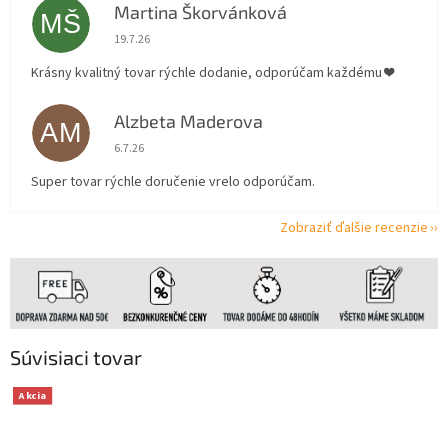
Martina Škorvánková
MŠ
Hodnotenie obchodu je 5 z 5 hviezdičiek.
19.7.26
Krásny kvalitný tovar rýchle dodanie, odporúčam každému ❤️
Alzbeta Maderova
AM
Hodnotenie obchodu je 5 z 5 hviezdičiek.
6.7.26
Super tovar rýchle doručenie vrelo odporúčam.
Zobraziť ďalšie recenzie
Súvisiaci tovar
Akcia