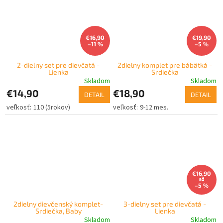
€16,90
€19,90
–11 %
–5 %
2-dielny set pre dievčatá -
2dielny komplet pre bábätká -
Lienka
Srdiečka
Skladom
Skladom
€14,90
€18,90
DETAIL
DETAIL
110 (5rokov)
9-12 mes.
€16,90
až
–5 %
2dielny dievčenský komplet-
3-dielny set pre dievčatá -
Srdiečka, Baby
Lienka
Skladom
Skladom