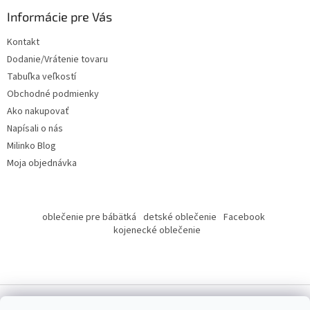
p
ä
Informácie pre Vás
t
Kontakt
i
Dodanie/Vrátenie tovaru
e
Tabuľka veľkostí
Obchodné podmienky
Ako nakupovať
Napísali o nás
Milinko Blog
Moja objednávka
oblečenie pre bábätká
detské oblečenie
Facebook
kojenecké oblečenie