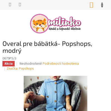
Prejsť
NÁKUP
na
KOŠÍK
obsah
Overal pre bábätká- Popshops,
modrý
0679PS/3
Priemerné
Neohodnotené
Podrobnosti hodnotenia
Akcia
hodnotenie
Značka:
Popshops
produktu
je
0,0
z
5
hviezdičiek.