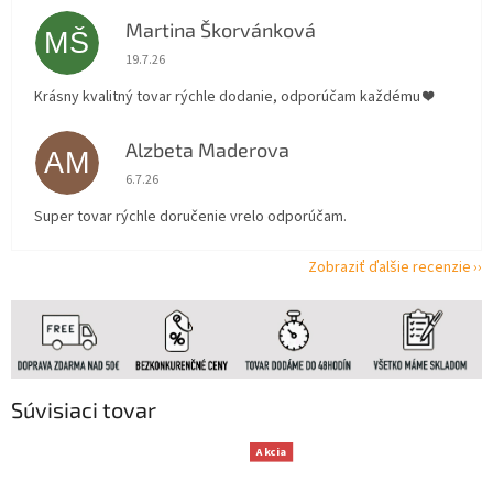
Martina Škorvánková
MŠ
Hodnotenie obchodu je 5 z 5 hviezdičiek.
19.7.26
Krásny kvalitný tovar rýchle dodanie, odporúčam každému ❤️
Alzbeta Maderova
AM
Hodnotenie obchodu je 5 z 5 hviezdičiek.
6.7.26
Super tovar rýchle doručenie vrelo odporúčam.
Zobraziť ďalšie recenzie
Súvisiaci tovar
Akcia