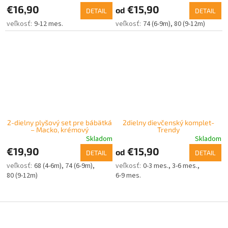
€16,90
€15,90
od
DETAIL
DETAIL
9-12 mes.
74 (6-9m)
80 (9-12m)
2-dielny plyšový set pre bábätká
2dielny dievčenský komplet-
– Macko, krémový
Trendy
Skladom
Skladom
€19,90
€15,90
od
DETAIL
DETAIL
68 (4-6m)
74 (6-9m)
0-3 mes.
3-6 mes.
80 (9-12m)
6-9 mes.
Z
á