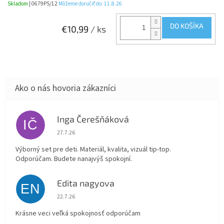
Skladom
| 0679PS/12
Môžeme doručiť do:
11.8.26
DO KOŠÍKA
€10,99
/ ks
Inga Čerešňáková
IČ
Hodnotenie obchodu je 5 z 5 hviezdičiek.
27.7.26
Výborný set pre deti. Materiál, kvalita, vizuál tip-top.
Odporúčam. Budete nanajvýš spokojní.
Edita nagyova
EN
Hodnotenie obchodu je 5 z 5 hviezdičiek.
22.7.26
Krásne veci veľká spokojnosť odporúčam