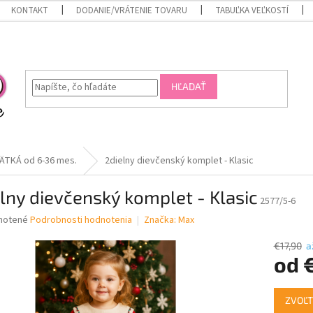
KONTAKT
DODANIE/VRÁTENIE TOVARU
TABUĽKA VEĽKOSTÍ
HĽADAŤ
ÄTKÁ od 6-36 mes.
2dielny dievčenský komplet - Klasic
lny dievčenský komplet - Klasic
2577/5-6
né
notené
Podrobnosti hodnotenia
Značka:
Max
nie
u
€17,90
a
od
Jednotk
ZVOĽT
cena:
iek.