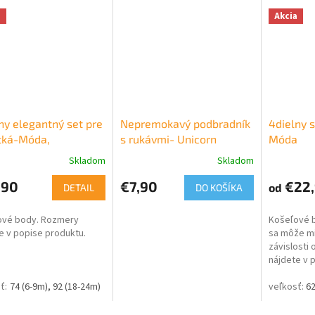
a
Akcia
ny elegantný set pre
Nepremokavý podbradník
4dielny 
tká-Móda,
s rukávmi- Unicorn
Móda
obéžový
Skladom
Skladom
,90
€7,90
€22,
od
DETAIL
DO KOŠÍKA
ové body. Rozmery
Košeľové b
e v popise produktu.
sa môže mie
závislosti
nájdete v 
74 (6-9m)
92 (18-24m)
62