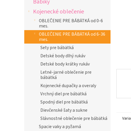
Bábiky
l
Kojenecké oblečenie
OBLEČENIE PRE BÁBÄTKÁ od 0-6
mes.
OBLEČENIE PRE BÁBÄTKÁ od 6-36
mes.
Sety pre bábätká
Detské body dlhý rukáv
Detské body krátky rukáv
Letné-jarné oblečenie pre
bábätká
Kojenecké dupačky a overaly
Vrchný diel pre bábätká
Spodný diel pre bábätká
Dievčenské šaty a sukne
Slávnostné oblečenie pre bábätká
Varia
Spacie vaky a pyžamá