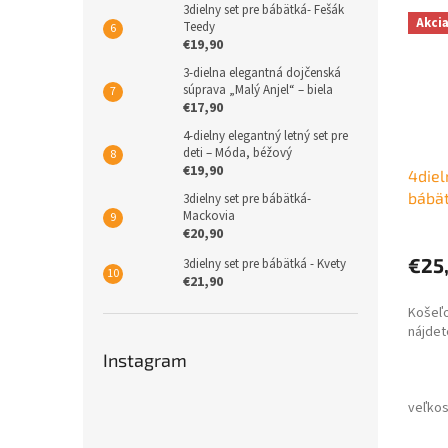
3dielny set pre bábätká- Fešák
Akci
Teedy
€19,90
3-dielna elegantná dojčenská
súprava „Malý Anjel“ – biela
€17,90
4-dielny elegantný letný set pre
deti – Móda, béžový
€19,90
4diel
bábä
3dielny set pre bábätká-
Mackovia
bled
€20,90
€25
3dielny set pre bábätká - Kvety
€21,90
Košeľ
nájdet
Instagram