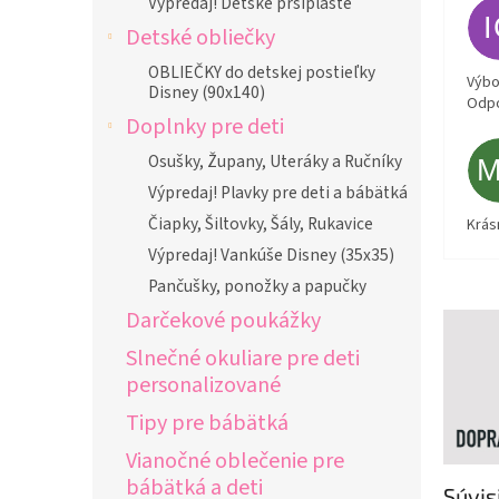
Výpredaj! Detské pršiplášte
Detské obliečky
OBLIEČKY do detskej postieľky
Výbor
Disney (90x140)
Odpo
Doplnky pre deti
Osušky, Župany, Uteráky a Ručníky
Výpredaj! Plavky pre deti a bábätká
Čiapky, Šiltovky, Šály, Rukavice
Krás
Výpredaj! Vankúše Disney (35x35)
Pančušky, ponožky a papučky
Darčekové poukážky
Slnečné okuliare pre deti
personalizované
Tipy pre bábätká
Vianočné oblečenie pre
bábätká a deti
Súvis