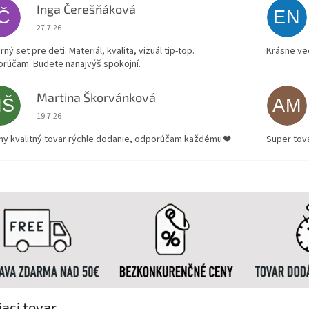
Inga Čerešňáková
IČ
EN
Hodnotenie obchodu je 5 z 5 hviezdičiek.
27.7.26
ný set pre deti. Materiál, kvalita, vizuál tip-top.
Krásne ve
rúčam. Budete nanajvýš spokojní.
Martina Škorvánková
MŠ
AM
Hodnotenie obchodu je 5 z 5 hviezdičiek.
19.7.26
ny kvalitný tovar rýchle dodanie, odporúčam každému ❤️
Super tov
iaci tovar