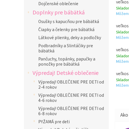
veľkos
Dojčenské oblečenie
Sklad
Doplnky pre bábätká
Môžeme
Osušky s kapucňou pre bábätká
veľkos
Čiapky a čelenky pre bábätká
Sklad
Látkové plienky, deky a podložky
Môžeme
Podbradníky a Slintáčiky pre
veľkos
bábätká
Sklad
Pančuchy, topánky, papučky a
Môžeme
ponožky pre bábätká
Výpredaj! Detské oblečenie
veľkos
Sklad
Výpredaj! OBLEČENIE PRE DETI od
Môžeme
2-4 rokov
Výpredaj! OBLEČENIE PRE DETI od
4-6 rokov
Výpredaj! OBLEČENIE PRE DETI od
6-8 rokov
PYŽAMÁ pre deti