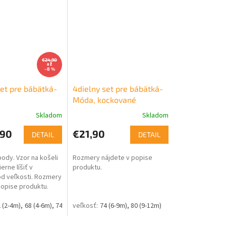
€24,90
až
–8 %
set pre bábätká-
4dielny set pre bábätká-
Móda, kockované
Skladom
Skladom
90
€21,90
DETAIL
DETAIL
ody. Vzor na košeli
Rozmery nájdete v popise
rne líšiť v
produktu.
 od veľkosti. Rozmery
popise produktu.
 (2-4m)
68 (4-6m)
74 (6-9m)
80 (9-12m)
74 (6-9m)
86 (12-18m)
80 (9-12m)
92 (18-24m)