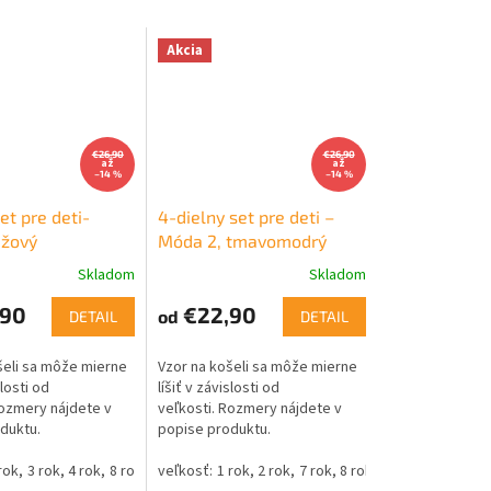
Akcia
€26,90
€26,90
až
až
–14 %
–14 %
et pre deti-
4-dielny set pre deti –
ežový
Móda 2, tmavomodrý
Skladom
Skladom
90
€22,90
od
DETAIL
DETAIL
šeli sa môže mierne
Vzor na košeli sa môže mierne
slosti od
líšiť v závislosti od
Rozmery nájdete v
veľkosti. Rozmery nájdete v
duktu.
popise produktu.
rok
3 rok
4 rok
8 rok
1 rok
2 rok
7 rok
8 rok