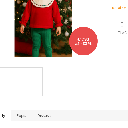
Detailné 
TLAČ
€17,90
až –22 %
nty
Popis
Diskusia