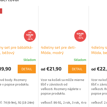
a
od
€25,90
€26,90
až
až
–15 %
–26 %
ny set pre bábätká-
4dielny set pre deti-
4dielny s
, béžový
Móda, modrý
Móda, b
Skladom
Skladom
19,90
€21,90
€22,
od
od
DETAIL
DETAIL
ové body. Rozmery
Vzor na košeli sa môže mierne
Vzor na ko
e v popise produktu.
líšiť v závislosti od
líšiť v závi
veľkosti. Rozmery nájdete v
veľkosti. 
popise produktu.
popise pro
74 (6-9m)
92 (18-24m)
86-92
2 rok
3 rok
4 rok
7 rok
8 rok
2 