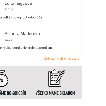
Edita nagyova
Hodnotenie obchodu je 5 z 5 hviezdičiek.
22.7.26
ci veľká spokojnosť odporúčam
Alzbeta Maderova
Hodnotenie obchodu je 5 z 5 hviezdičiek.
6.7.26
ar rýchle doručenie vrelo odporúčam.
Zobraziť ďalšie recenzie