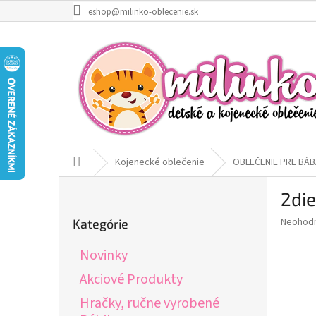
Prejsť
eshop@milinko-oblecenie.sk
na
obsah
Domov
Kojenecké oblečenie
OBLEČENIE PRE BÁB
B
2die
o
Preskočiť
č
Priemer
Neohod
Kategórie
kategórie
n
hodnote
ý
produkt
Novinky
p
je
0,0
a
Akciové Produkty
z
n
Hračky, ručne vyrobené
5
e
hviezdič