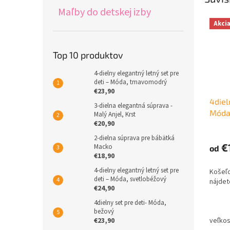
Maľby do detskej izby
Akci
Top 10 produktov
4-dielny elegantný letný set pre
deti – Móda, tmavomodrý
€23,90
4diel
3-dielna elegantná súprava -
Móda
Malý Anjel, Krst
€20,90
2-dielna súprava pre bábätká
€
Macko
od
€18,90
4-dielny elegantný letný set pre
Košeľ
deti – Móda, svetlobéžový
nájdet
€24,90
4dielny set pre deti- Móda,
bežový
€23,90