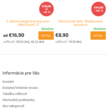
€18,90
€14,90
až
–40 %
–10 %
3-dielna elegantná súprava -
Dievčenské šaty- Bodkované,
Malý Anjel 1.2
lososové
Skladom
Skladom
€16,90
€8,90
od
DETAIL
DETAIL
56 (0-2m)
62 (2-4m)
74 (6-9m)
Z
á
p
ä
Informácie pre Vás
t
Kontakt
i
Dodanie/Vrátenie tovaru
e
Tabuľka veľkostí
Obchodné podmienky
Ako nakupovať