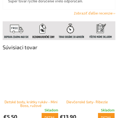
Super tovar rýchle doručenie vrelo odporúčam.
Zobraziť ďalšie recenzie
Súvisiaci tovar
Detské body, krátky rukáv - Mini
Dievčenské šaty- Ríbezle
Boss, ružové
Skladom
Skladom
€5,50
€13,90
DETAIL
DETAIL