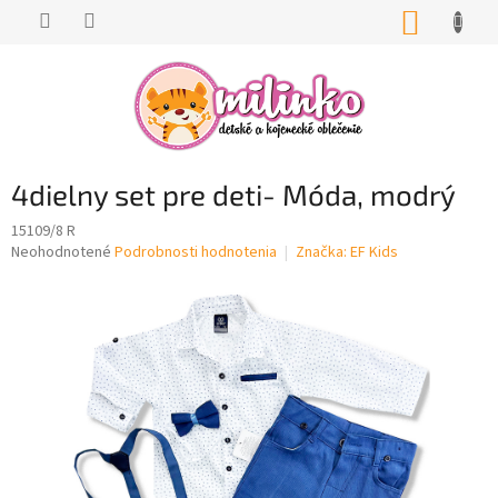
Prejsť
NÁKUP
na
KOŠÍK
obsah
4dielny set pre deti- Móda, modrý
15109/8 R
Priemerné
Neohodnotené
Podrobnosti hodnotenia
Značka:
EF Kids
hodnotenie
produktu
je
0,0
z
5
hviezdičiek.