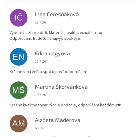
Inga Čerešňáková
IČ
Hodnotenie obchodu je 5 z 5 hviezdičiek.
27.7.26
Výborný set pre deti. Materiál, kvalita, vizuál tip-top.
Odporúčam. Budete nanajvýš spokojní.
Edita nagyova
EN
Hodnotenie obchodu je 5 z 5 hviezdičiek.
22.7.26
Krásne veci veľká spokojnosť odporúčam
Martina Škorvánková
MŠ
Hodnotenie obchodu je 5 z 5 hviezdičiek.
19.7.26
Krásny kvalitný tovar rýchle dodanie, odporúčam každému ❤️
Alzbeta Maderova
AM
Hodnotenie obchodu je 5 z 5 hviezdičiek.
6.7.26