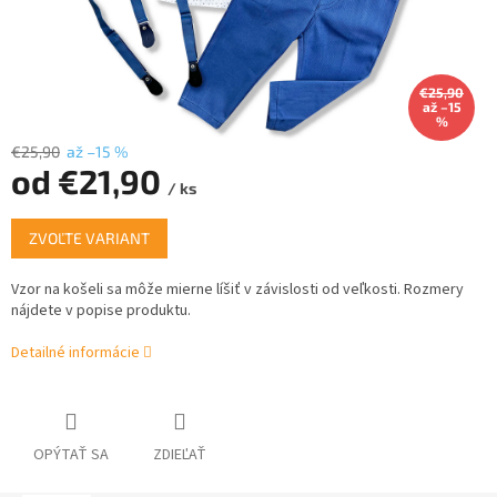
€25,90
až –15
%
€25,90
až –15 %
od
€21,90
/ ks
Jednotková
ZVOĽTE VARIANT
cena:
Vzor na košeli sa môže mierne líšiť v závislosti od veľkosti.
Rozmery
nájdete v popise produktu.
Detailné informácie
OPÝTAŤ SA
ZDIEĽAŤ