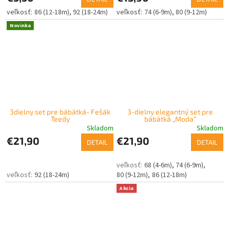
86 (12-18m)
92 (18-24m)
74 (6-9m)
80 (9-12m)
Novinka
3dielny set pre bábätká- Fešák
3-dielny elegantný set pre
Teedy
bábätká „Moda“
Skladom
Skladom
€21,90
€21,90
DETAIL
DETAIL
68 (4-6m)
74 (6-9m)
92 (18-24m)
80 (9-12m)
86 (12-18m)
Akcia