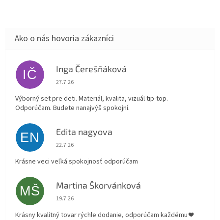
Inga Čerešňáková
IČ
Hodnotenie obchodu je 5 z 5 hviezdičiek.
27.7.26
Výborný set pre deti. Materiál, kvalita, vizuál tip-top.
Odporúčam. Budete nanajvýš spokojní.
Edita nagyova
EN
Hodnotenie obchodu je 5 z 5 hviezdičiek.
22.7.26
Krásne veci veľká spokojnosť odporúčam
Martina Škorvánková
MŠ
Hodnotenie obchodu je 5 z 5 hviezdičiek.
19.7.26
Krásny kvalitný tovar rýchle dodanie, odporúčam každému ❤️