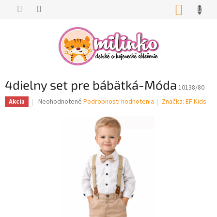
Prejsť
NÁKUP
na
KOŠÍK
obsah
4dielny set pre bábätká-Móda
10138/80
Priemerné
Neohodnotené
Podrobnosti hodnotenia
Značka:
EF Kids
Akcia
hodnotenie
produktu
je
0,0
z
5
hviezdičiek.