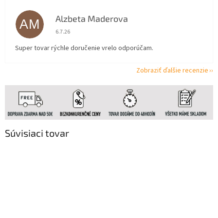
Alzbeta Maderova
AM
Hodnotenie obchodu je 5 z 5 hviezdičiek.
6.7.26
Super tovar rýchle doručenie vrelo odporúčam.
Zobraziť ďalšie recenzie
Súvisiaci tovar