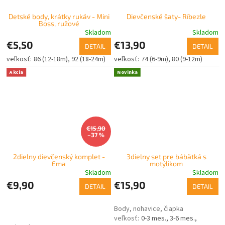
Detské body, krátky rukáv - Mini
Dievčenské šaty- Ríbezle
Boss, ružové
Skladom
Skladom
€5,50
€13,90
DETAIL
DETAIL
86 (12-18m)
92 (18-24m)
74 (6-9m)
80 (9-12m)
Akcia
Novinka
€15,90
–37 %
2dielny dievčenský komplet -
3dielny set pre bábätká s
Ema
motýlikom
Skladom
Skladom
€9,90
€15,90
DETAIL
DETAIL
Body, nohavice, čiapka
0-3 mes.
3-6 mes.