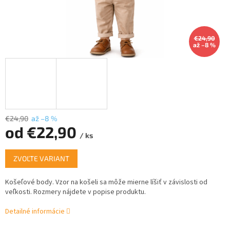
€24,90
až –8 %
€24,90
až –8 %
od
€22,90
/ ks
Jednotková
ZVOĽTE VARIANT
cena:
Košeľové body.
Vzor na košeli sa môže mierne líšiť v závislosti od
veľkosti.
Rozmery nájdete v popise produktu.
Detailné informácie