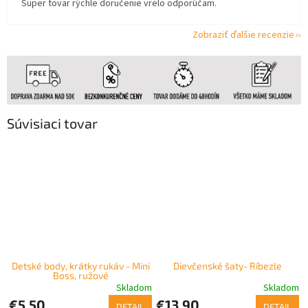
Super tovar rýchle doručenie vrelo odporúčam.
Zobraziť ďalšie recenzie
Súvisiaci tovar
Detské body, krátky rukáv - Mini
Dievčenské šaty- Ríbezle
Boss, ružové
Skladom
Skladom
€5,50
€13,90
DETAIL
DETAIL