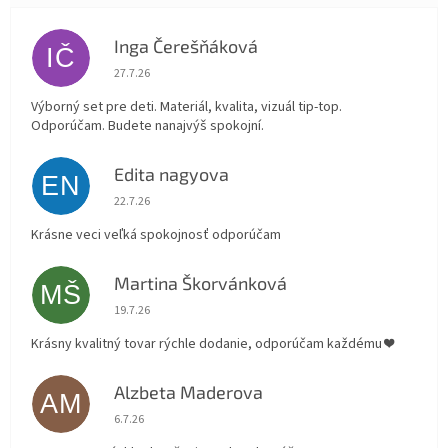
Inga Čerešňáková
IČ
Hodnotenie obchodu je 5 z 5 hviezdičiek.
27.7.26
Výborný set pre deti. Materiál, kvalita, vizuál tip-top.
Odporúčam. Budete nanajvýš spokojní.
Edita nagyova
EN
Hodnotenie obchodu je 5 z 5 hviezdičiek.
22.7.26
Krásne veci veľká spokojnosť odporúčam
Martina Škorvánková
MŠ
Hodnotenie obchodu je 5 z 5 hviezdičiek.
19.7.26
Krásny kvalitný tovar rýchle dodanie, odporúčam každému ❤️
Alzbeta Maderova
AM
Hodnotenie obchodu je 5 z 5 hviezdičiek.
6.7.26