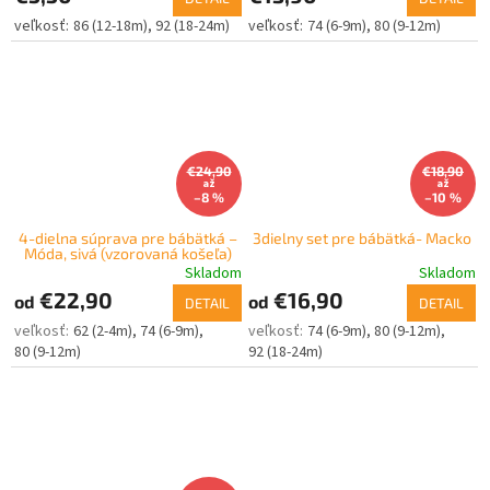
86 (12-18m)
92 (18-24m)
74 (6-9m)
80 (9-12m)
€24,90
€18,90
až
až
–8 %
–10 %
4-dielna súprava pre bábätká –
3dielny set pre bábätká- Macko
Móda, sivá (vzorovaná košeľa)
Skladom
Skladom
€22,90
€16,90
od
od
DETAIL
DETAIL
62 (2-4m)
74 (6-9m)
74 (6-9m)
80 (9-12m)
80 (9-12m)
92 (18-24m)