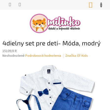
Prejsť
NÁKUP
na
KOŠÍK
obsah
4dielny set pre deti- Móda, modrý
15109/8 R
Priemerné
Neohodnotené
Podrobnosti hodnotenia
Značka:
EF Kids
hodnotenie
produktu
je
0,0
z
5
hviezdičiek.