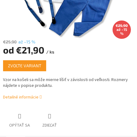
€25,90
až –15
%
€25,90
až –15 %
od
€21,90
/ ks
Jednotková
ZVOĽTE VARIANT
cena:
Vzor na košeli sa môže mierne líšiť v závislosti od veľkosti.
Rozmery
nájdete v popise produktu.
Detailné informácie
OPÝTAŤ SA
ZDIEĽAŤ