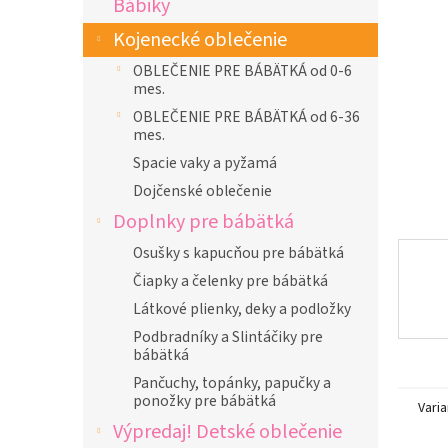
Bábiky
l
Kojenecké oblečenie
OBLEČENIE PRE BÁBÄTKÁ od 0-6
mes.
OBLEČENIE PRE BÁBÄTKÁ od 6-36
mes.
Spacie vaky a pyžamá
Dojčenské oblečenie
Doplnky pre bábätká
Osušky s kapucňou pre bábätká
Čiapky a čelenky pre bábätká
Látkové plienky, deky a podložky
Podbradníky a Slintáčiky pre
bábätká
Pančuchy, topánky, papučky a
ponožky pre bábätká
Varia
Výpredaj! Detské oblečenie