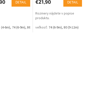
90
€21,90
DETAIL
DETAIL
Rozmery nájdete v popise
produktu.
 (4-6m)
74 (6-9m)
86 (12-18m)
74 (6-9m)
80 (9-12m)