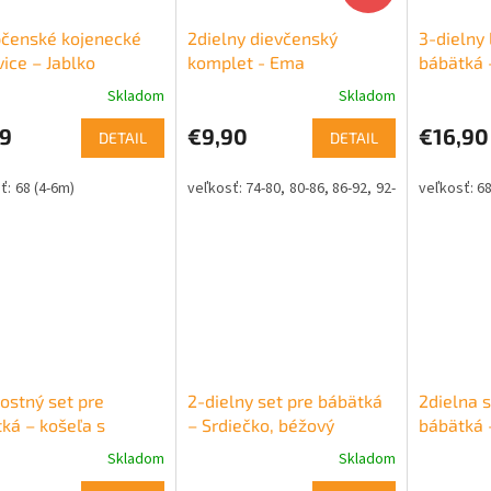
pčenské kojenecké
2dielny dievčenský
3-dielny 
ice – Jablko
komplet - Ema
bábätká 
Skladom
Skladom
79
€9,90
€16,90
DETAIL
DETAIL
68 (4-6m)
74-80
80-86
86-92
92-98
68
ostný set pre
2-dielny set pre bábätká
2dielna 
ká – košeľa s
– Srdiečko, béžový
bábätká 
likom
Skladom
Skladom