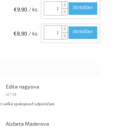
DO KOŠÍKA
€9,90
/ ks
DO KOŠÍKA
€8,90
/ ks
Edita nagyova
Hodnotenie obchodu je 5 z 5 hviezdičiek.
22.7.26
ci veľká spokojnosť odporúčam
Alzbeta Maderova
Hodnotenie obchodu je 5 z 5 hviezdičiek.