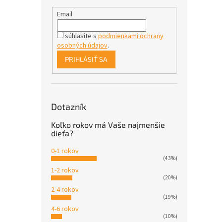
Email
súhlasíte s
podmienkami ochrany
osobných údajov
.
PRIHLÁSIŤ SA
Dotazník
Koľko rokov má Vaše najmenšie
dieťa?
0-1 rokov
(43%)
1-2 rokov
(20%)
2-4 rokov
(19%)
4-6 rokov
(10%)