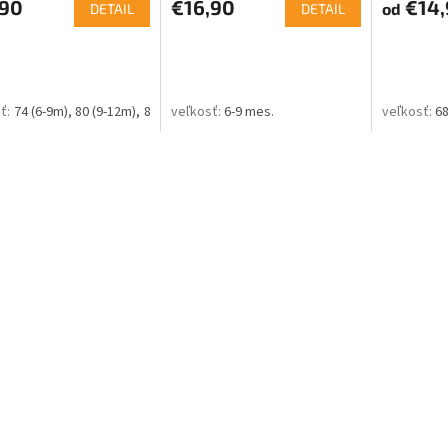
,90
€16,90
€14,
od
DETAIL
DETAIL
74 (6-9m)
80 (9-12m)
86 (12-18m)
92 (18-24m)
6-9 mes.
68