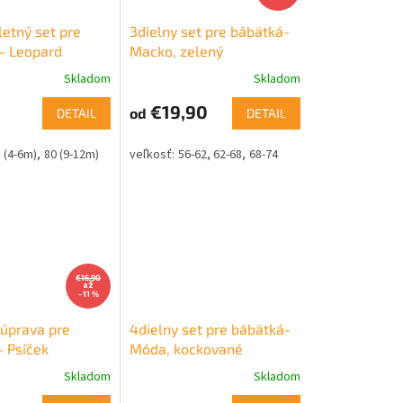
letný set pre
3dielny set pre bábätká-
– Leopard
Macko, zelený
Skladom
Skladom
€19,90
od
DETAIL
DETAIL
 (4-6m)
80 (9-12m)
56-62
62-68
68-74
€16,90
až
–11 %
súprava pre
4dielny set pre bábätká-
- Psíček
Móda, kockované
Skladom
Skladom