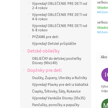
veľkos
Výpredaj! OBLEČENIE PRE DETI od
Sklad
2-4 rokov
Môžeme
Výpredaj! OBLEČENIE PRE DETI od
4-6 rokov
veľkos
Výpredaj! OBLEČENIE PRE DETI od
Sklad
6-8 rokov
Môžeme
PYŽAMÁ pre deti
Výpredaj! Detské pršiplášte
Detské obliečky
OBLIEČKY do detskej postieľky
Disney (90x140)
Doplnky pre deti
Osušky, Župany, Uteráky a Ručníky
Výpredaj! Plavky pre deti a bábätká
Výbor
Odpo
Čiapky, Šiltovky, Šály, Rukavice
Výpredaj! Vankúše Disney (35x35)
Pančušky, ponožky a papučky