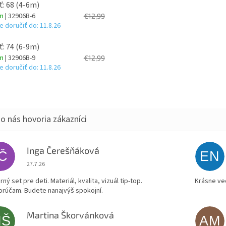
ť: 68 (4-6m)
om
| 32906B-6
€12,99
 doručiť do:
11.8.26
ť: 74 (6-9m)
om
| 32906B-9
€12,99
 doručiť do:
11.8.26
Inga Čerešňáková
IČ
EN
Hodnotenie obchodu je 5 z 5 hviezdičiek.
27.7.26
ný set pre deti. Materiál, kvalita, vizuál tip-top.
Krásne ve
rúčam. Budete nanajvýš spokojní.
Martina Škorvánková
MŠ
AM
Hodnotenie obchodu je 5 z 5 hviezdičiek.