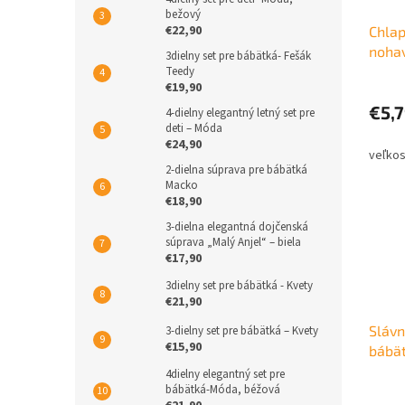
bežový
€22,90
Chla
nohav
3dielny set pre bábätká- Fešák
Teedy
€19,90
€5,
4-dielny elegantný letný set pre
deti – Móda
€24,90
2-dielna súprava pre bábätká
Macko
€18,90
3-dielna elegantná dojčenská
súprava „Malý Anjel“ – biela
€17,90
3dielny set pre bábätká - Kvety
€21,90
Slávn
3-dielny set pre bábätká – Kvety
€15,90
bábät
motý
4dielny elegantný set pre
bábätká-Móda, béžová