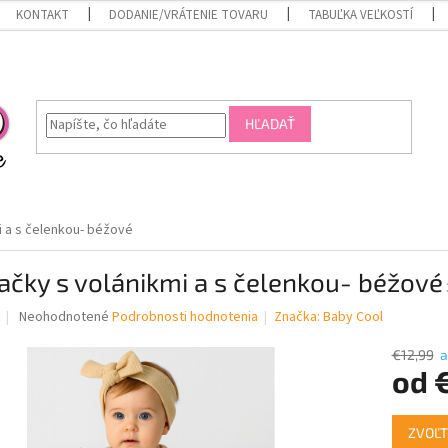
KONTAKT
DODANIE/VRÁTENIE TOVARU
TABUĽKA VEĽKOSTÍ
HĽADAŤ
i a s čelenkou- béžové
čky s volánikmi a s čelenkou- béžové
Priemerné
Neohodnotené
Podrobnosti hodnotenia
Značka:
Baby Cool
hodnotenie
produktu
€12,99
a
je
od
0,0
z
Jednotk
5
ZVOĽT
cena: