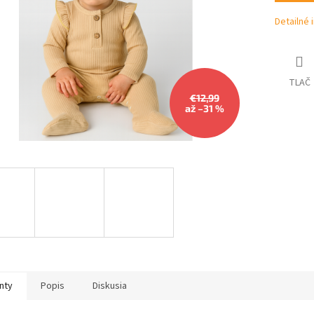
hviezdičiek.
Detailné 
TLAČ
€12,99
až –31 %
nty
Popis
Diskusia