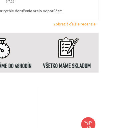
6.7.26
ar rýchle doručenie vrelo odporúčam.
Zobraziť ďalšie recenzie
€21,90
až
–9 %