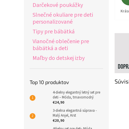
Darčekové poukážky
Krás
Slnečné okuliare pre deti
personalizované
Tipy pre bábätká
Vianočné oblečenie pre
bábätká a deti
Maľby do detskej izby
Súvis
Top 10 produktov
4-dielny elegantný letný set pre
deti – Móda, tmavomodrý
€24,90
3-dielna elegantná súprava -
Malý Anjel, Krst
€20,90
4dielny set pre deti- Móda,