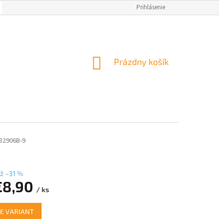
OBCHODNÉ PODMIENKY
AKO NAKUPOVAŤ
Prihlásenie
NAPÍSALI O NÁS
M
NÁKUPNÝ
Prázdny košík
KOŠÍK
32906B-9
ž –31 %
€8,90
/ ks
ová
E VARIANT