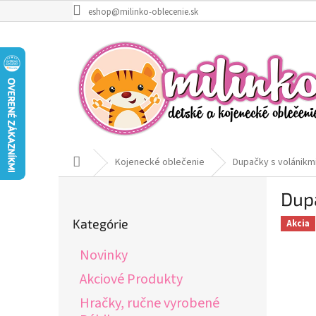
Prejsť
eshop@milinko-oblecenie.sk
na
obsah
Domov
Kojenecké oblečenie
Dupačky s volánikm
B
Dupa
o
Preskočiť
č
Kategórie
Akcia
kategórie
n
ý
Novinky
p
a
Akciové Produkty
n
Hračky, ručne vyrobené
e