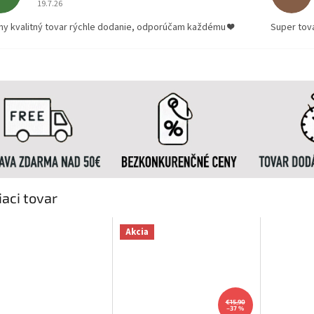
19.7.26
ny kvalitný tovar rýchle dodanie, odporúčam každému ❤️
Super tov
iaci tovar
Akcia
€15,90
–37 %