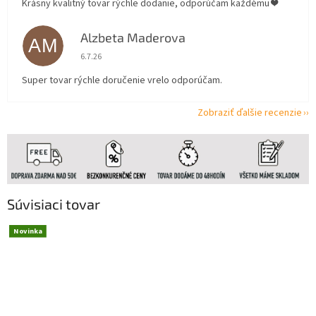
Krásny kvalitný tovar rýchle dodanie, odporúčam každému ❤️
Alzbeta Maderova
AM
Hodnotenie obchodu je 5 z 5 hviezdičiek.
6.7.26
Super tovar rýchle doručenie vrelo odporúčam.
Zobraziť ďalšie recenzie
Súvisiaci tovar
Novinka