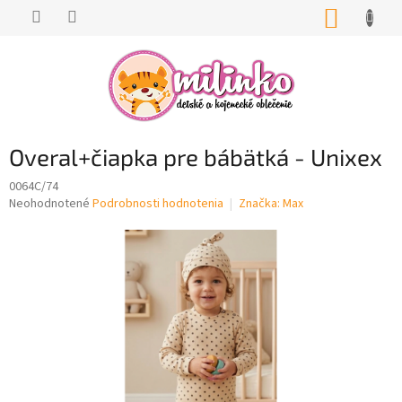
Prejsť
NÁKUP
na
KOŠÍK
obsah
Overal+čiapka pre bábätká - Unixex
0064C/74
Priemerné
Neohodnotené
Podrobnosti hodnotenia
Značka:
Max
hodnotenie
produktu
je
0,0
z
5
hviezdičiek.