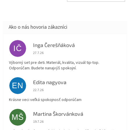
Inga Čerešňáková
IČ
Hodnotenie obchodu je 5 z 5 hviezdičiek.
27.7.26
Výborný set pre deti. Materiál, kvalita, vizuál tip-top.
Odporúčam. Budete nanajvýš spokojní.
Edita nagyova
EN
Hodnotenie obchodu je 5 z 5 hviezdičiek.
22.7.26
Krásne veci veľká spokojnosť odporúčam
Martina Škorvánková
MŠ
Hodnotenie obchodu je 5 z 5 hviezdičiek.
19.7.26