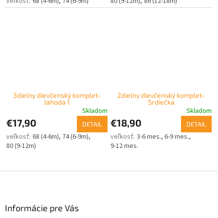
68 (4-6m)
74 (6-9m)
80 (9-12m)
86 (12-18m)
3dielny dievčenský komplet-
2dielny dievčenský komplet-
Jahoda 1
Srdiečka
Skladom
Skladom
€17,90
€18,90
DETAIL
DETAIL
68 (4-6m)
74 (6-9m)
3-6 mes.
6-9 mes.
80 (9-12m)
9-12 mes.
Z
á
p
ä
Informácie pre Vás