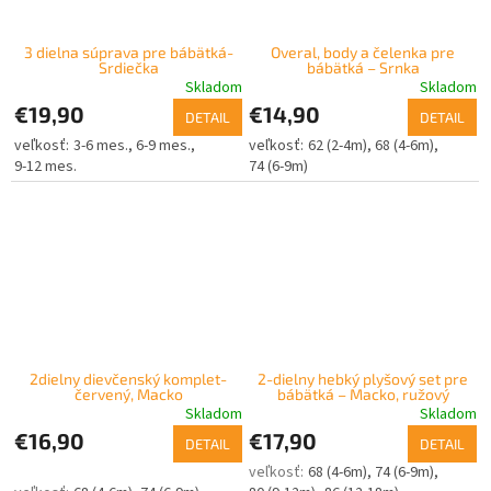
3 dielna súprava pre bábätká-
Overal, body a čelenka pre
Srdiečka
bábätká – Srnka
Skladom
Skladom
€19,90
€14,90
DETAIL
DETAIL
3-6 mes.
6-9 mes.
62 (2-4m)
68 (4-6m)
9-12 mes.
74 (6-9m)
2dielny dievčenský komplet-
2-dielny hebký plyšový set pre
červený, Macko
bábätká – Macko, ružový
Skladom
Skladom
€16,90
€17,90
DETAIL
DETAIL
68 (4-6m)
74 (6-9m)