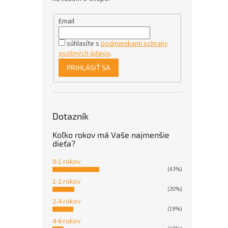
Email
súhlasíte s
podmienkami ochrany
osobných údajov
.
PRIHLÁSIŤ SA
Dotazník
Koľko rokov má Vaše najmenšie
dieťa?
0-1 rokov
(43%)
1-2 rokov
(20%)
2-4 rokov
(19%)
4-6 rokov