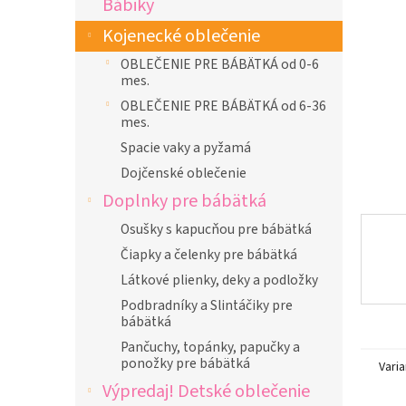
Bábiky
l
Kojenecké oblečenie
OBLEČENIE PRE BÁBÄTKÁ od 0-6
mes.
OBLEČENIE PRE BÁBÄTKÁ od 6-36
mes.
Spacie vaky a pyžamá
Dojčenské oblečenie
Doplnky pre bábätká
Osušky s kapucňou pre bábätká
Čiapky a čelenky pre bábätká
Látkové plienky, deky a podložky
Podbradníky a Slintáčiky pre
bábätká
Pančuchy, topánky, papučky a
ponožky pre bábätká
Varia
Výpredaj! Detské oblečenie