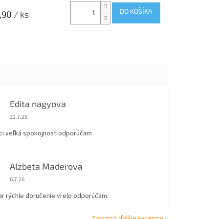
DO KOŠÍKA
,90
/ ks
Edita nagyova
Hodnotenie obchodu je 5 z 5 hviezdičiek.
22.7.26
ci veľká spokojnosť odporúčam
Alzbeta Maderova
Hodnotenie obchodu je 5 z 5 hviezdičiek.
6.7.26
ar rýchle doručenie vrelo odporúčam.
Zobraziť ďalšie recenzie