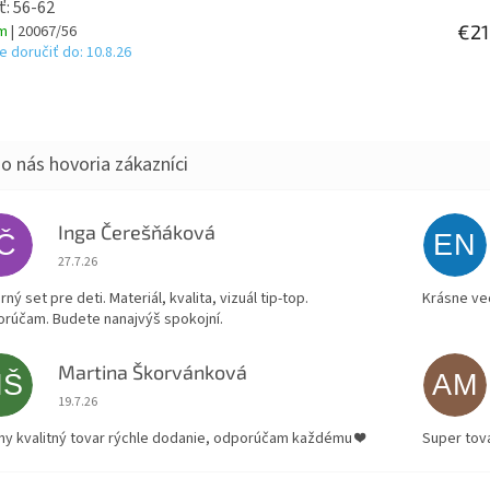
ť: 56-62
€21
om
| 20067/56
 doručiť do:
10.8.26
Inga Čerešňáková
IČ
EN
Hodnotenie obchodu je 5 z 5 hviezdičiek.
27.7.26
ný set pre deti. Materiál, kvalita, vizuál tip-top.
Krásne ve
rúčam. Budete nanajvýš spokojní.
Martina Škorvánková
MŠ
AM
Hodnotenie obchodu je 5 z 5 hviezdičiek.
19.7.26
ny kvalitný tovar rýchle dodanie, odporúčam každému ❤️
Super tov