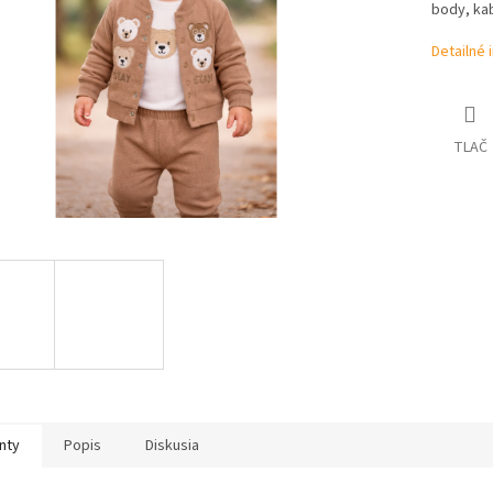
body, kab
Detailné 
TLAČ
nty
Popis
Diskusia