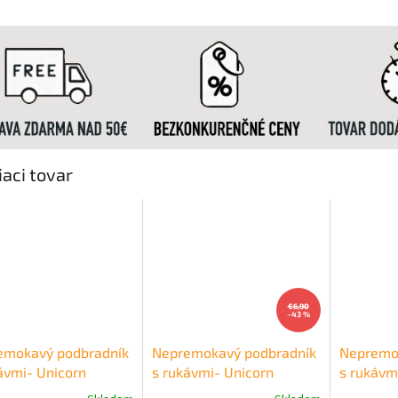
iaci tovar
€6,90
–43 %
emokavý podbradník
Nepremokavý podbradník
Nepremo
ávmi- Unicorn
s rukávmi- Unicorn
s rukávm