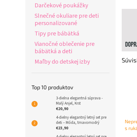
Darčekové poukážky
Slnečné okuliare pre deti
personalizované
Tipy pre bábätká
Vianočné oblečenie pre
bábätká a deti
Súvis
Maľby do detskej izby
Top 10 produktov
3-dielna elegantná súprava -
Malý Anjel, Krst
€20,90
4-dielny elegantný letný set pre
Nepr
deti – Móda, tmavomodrý
€23,90
s ruk
4-dielny elegantný letný set pre