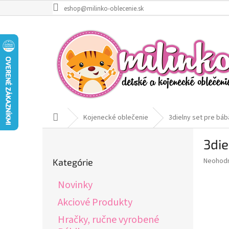
Prejsť
eshop@milinko-oblecenie.sk
na
obsah
Domov
Kojenecké oblečenie
3dielny set pre bá
B
3die
o
Preskočiť
č
Priemer
Neohod
Kategórie
kategórie
n
hodnote
ý
produkt
Novinky
p
je
0,0
a
Akciové Produkty
z
n
Hračky, ručne vyrobené
5
e
hviezdič