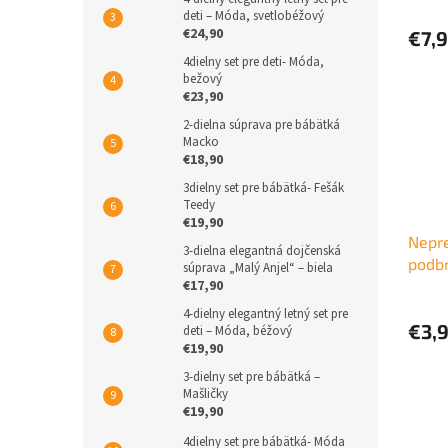
deti – Móda, svetlobéžový
€24,90
€7,
4dielny set pre deti- Móda,
bežový
€23,90
2-dielna súprava pre bábätká
Macko
€18,90
3dielny set pre bábätká- Fešák
Teedy
€19,90
Nepr
3-dielna elegantná dojčenská
podbr
súprava „Malý Anjel“ – biela
€17,90
4-dielny elegantný letný set pre
€3,
deti – Móda, béžový
€19,90
3-dielny set pre bábätká –
Mašličky
€19,90
4dielny set pre bábätká- Móda