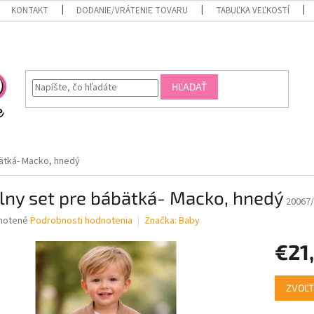
KONTAKT
DODANIE/VRÁTENIE TOVARU
TABUĽKA VEĽKOSTÍ
HĽADAŤ
bätká- Macko, hnedý
lny set pre bábätká- Macko, hnedý
20067
né
notené
Podrobnosti hodnotenia
Značka:
Baby
nie
€21
u
Jednotk
ZVOĽT
cena:
iek.