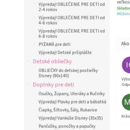
veľkos
Výpredaj! OBLEČENIE PRE DETI od
Sklad
2-4 rokov
Môžeme
Výpredaj! OBLEČENIE PRE DETI od
4-6 rokov
Výpredaj! OBLEČENIE PRE DETI od
6-8 rokov
PYŽAMÁ pre deti
Výpredaj! Detské pršiplášte
Detské obliečky
OBLIEČKY do detskej postieľky
Disney (90x140)
Výbor
Doplnky pre deti
Odpo
Osušky, Župany, Uteráky a Ručníky
Výpredaj! Plavky pre deti a bábätká
Čiapky, Šiltovky, Šály, Rukavice
Krás
Výpredaj! Vankúše Disney (35x35)
Pančušky, ponožky a papučky