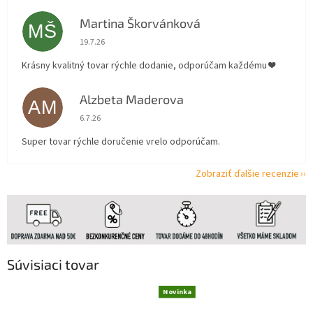
Martina Škorvánková
MŠ
Hodnotenie obchodu je 5 z 5 hviezdičiek.
19.7.26
Krásny kvalitný tovar rýchle dodanie, odporúčam každému ❤️
Alzbeta Maderova
AM
Hodnotenie obchodu je 5 z 5 hviezdičiek.
6.7.26
Super tovar rýchle doručenie vrelo odporúčam.
Zobraziť ďalšie recenzie
Súvisiaci tovar
Novinka