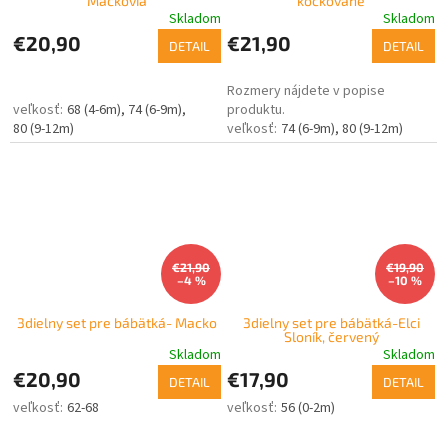
Mackovia
kockované
Skladom
Skladom
€20,90
€21,90
DETAIL
DETAIL
Rozmery nájdete v popise
68 (4-6m)
74 (6-9m)
produktu.
80 (9-12m)
74 (6-9m)
80 (9-12m)
€21,90
€19,90
–4 %
–10 %
3dielny set pre bábätká- Macko
3dielny set pre bábätká-Elci
Sloník, červený
Skladom
Skladom
€20,90
€17,90
DETAIL
DETAIL
62-68
56 (0-2m)