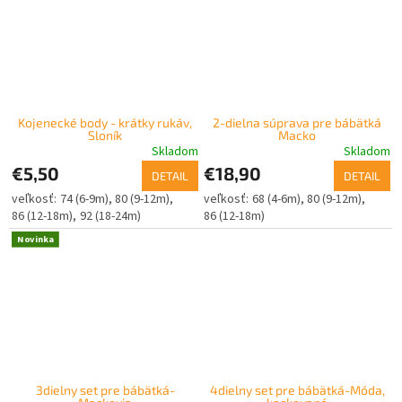
Kojenecké body - krátky rukáv,
2-dielna súprava pre bábätká
Sloník
Macko
Skladom
Skladom
€5,50
€18,90
DETAIL
DETAIL
74 (6-9m)
80 (9-12m)
68 (4-6m)
80 (9-12m)
86 (12-18m)
92 (18-24m)
86 (12-18m)
Novinka
3dielny set pre bábätká-
4dielny set pre bábätká-Móda,