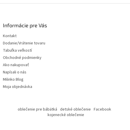
Z
á
p
ä
Informácie pre Vás
t
Kontakt
i
Dodanie/Vrátenie tovaru
e
Tabuľka veľkostí
Obchodné podmienky
Ako nakupovať
Napísali o nás
Milinko Blog
Moja objednávka
oblečenie pre bábätká
detské oblečenie
Facebook
kojenecké oblečenie