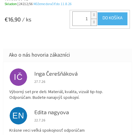
Skladom
| 24212/56
Môžeme doručiť do:
11.8.26
DO KOŠÍKA
€16,90
/ ks
Inga Čerešňáková
IČ
Hodnotenie obchodu je 5 z 5 hviezdičiek.
27.7.26
Výborný set pre deti. Materiál, kvalita, vizuál tip-top.
Odporúčam. Budete nanajvýš spokojní.
Edita nagyova
EN
Hodnotenie obchodu je 5 z 5 hviezdičiek.
22.7.26
Krásne veci veľká spokojnosť odporúčam