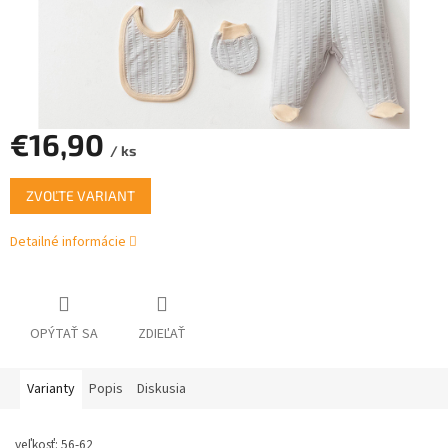
€16,90
/ ks
Jednotková
ZVOĽTE VARIANT
cena:
Detailné informácie
OPÝTAŤ SA
ZDIEĽAŤ
Varianty
Popis
Diskusia
veľkosť: 56-62