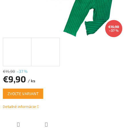
€15,90
–37 %
€15,90
–37 %
€9,90
/ ks
Jednotková
ZVOĽTE VARIANT
cena:
Detailné informácie