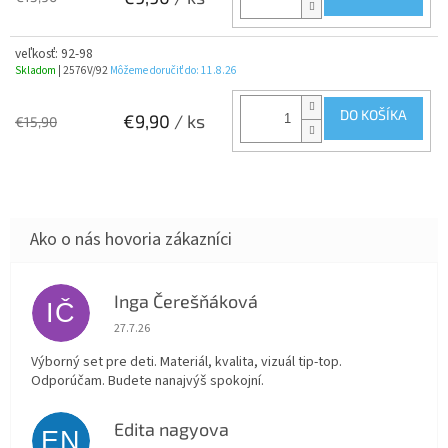
veľkosť: 92-98
Skladom
| 2576V/92
Môžeme doručiť do:
11.8.26
DO KOŠÍKA
€9,90
/ ks
€15,90
Inga Čerešňáková
IČ
Hodnotenie obchodu je 5 z 5 hviezdičiek.
27.7.26
Výborný set pre deti. Materiál, kvalita, vizuál tip-top.
Odporúčam. Budete nanajvýš spokojní.
Edita nagyova
EN