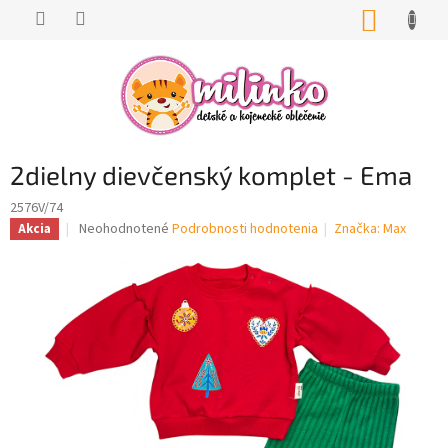
Prejsť
NÁKUP
na
KOŠÍK
obsah
2dielny dievčenský komplet - Ema
2576V/74
Priemerné
Neohodnotené
Podrobnosti hodnotenia
Značka:
Max
Akcia
hodnotenie
produktu
je
0,0
z
5
hviezdičiek.