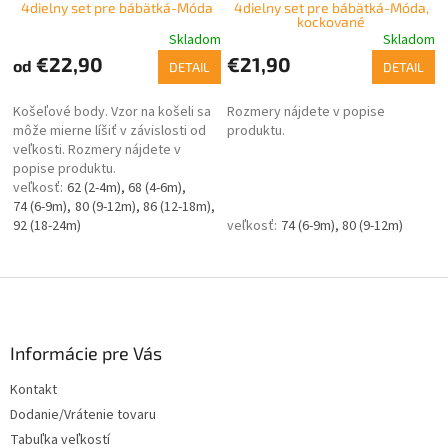
4dielny set pre bábätká-Móda
4dielny set pre bábätká-Móda,
kockované
Skladom
Skladom
€22,90
€21,90
od
DETAIL
DETAIL
Košeľové body. Vzor na košeli sa
Rozmery nájdete v popise
môže mierne líšiť v závislosti od
produktu.
veľkosti. Rozmery nájdete v
popise produktu.
62 (2-4m)
68 (4-6m)
74 (6-9m)
80 (9-12m)
86 (12-18m)
92 (18-24m)
74 (6-9m)
80 (9-12m)
Z
á
p
ä
Informácie pre Vás
t
Kontakt
i
Dodanie/Vrátenie tovaru
e
Tabuľka veľkostí