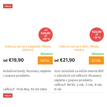
Akcia
od
€25,90
€26,90
až
až
–15 %
–26 %
4dielny set pre bábätká-Móda,
4dielny set pre deti- Móda,
béžový
modrý
Skladom
Skladom
€19,90
€21,90
od
od
DETAIL
DETAIL
Košeľové body. Rozmery nájdete
Vzor na košeli sa môže mierne líšiť
v popise produktu.
v závislosti od veľkosti. Rozmery
nájdete v popise produktu.
86-92
2 rok
3 rok
4 rok
74 (6-9m)
92 (18-24m)
8 rok
Akcia