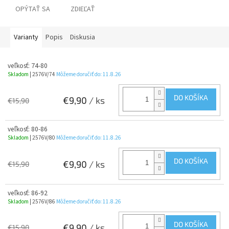
OPÝTAŤ SA
ZDIEĽAŤ
Varianty
Popis
Diskusia
veľkosť: 74-80
Skladom
| 2576V/74
Môžeme doručiť do:
11.8.26
DO KOŠÍKA
€9,90
/ ks
€15,90
veľkosť: 80-86
Skladom
| 2576V/80
Môžeme doručiť do:
11.8.26
DO KOŠÍKA
€9,90
/ ks
€15,90
veľkosť: 86-92
Skladom
| 2576V/86
Môžeme doručiť do:
11.8.26
DO KOŠÍKA
€9,90
/ ks
€15,90