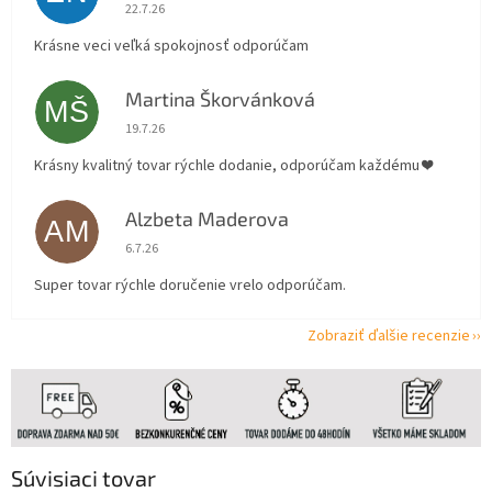
Hodnotenie obchodu je 5 z 5 hviezdičiek.
22.7.26
Krásne veci veľká spokojnosť odporúčam
Martina Škorvánková
MŠ
Hodnotenie obchodu je 5 z 5 hviezdičiek.
19.7.26
Krásny kvalitný tovar rýchle dodanie, odporúčam každému ❤️
Alzbeta Maderova
AM
Hodnotenie obchodu je 5 z 5 hviezdičiek.
6.7.26
Super tovar rýchle doručenie vrelo odporúčam.
Zobraziť ďalšie recenzie
Súvisiaci tovar