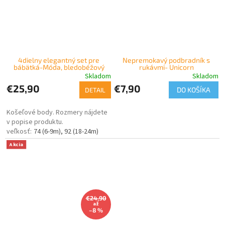
4dielny elegantný set pre
Nepremokavý podbradník s
bábätká-Móda, bledobéžový
rukávmi- Unicorn
Skladom
Skladom
€25,90
€7,90
DO KOŠÍKA
DETAIL
Košeľové body. Rozmery nájdete
v popise produktu.
74 (6-9m)
92 (18-24m)
Akcia
€24,90
až
–8 %