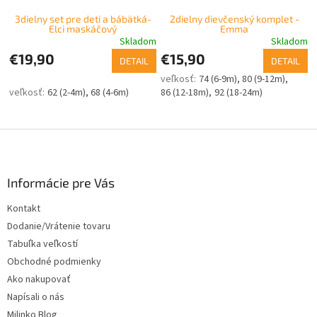
3dielny set pre deti a bábätká-
2dielny dievčenský komplet -
Elci maskáčový
Emma
Skladom
Skladom
€19,90
€15,90
DETAIL
DETAIL
74 (6-9m)
80 (9-12m)
62 (2-4m)
68 (4-6m)
86 (12-18m)
92 (18-24m)
Z
á
p
ä
Informácie pre Vás
t
Kontakt
i
Dodanie/Vrátenie tovaru
e
Tabuľka veľkostí
Obchodné podmienky
Ako nakupovať
Napísali o nás
Milinko Blog