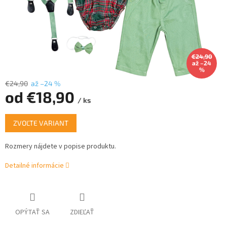
€24,90
až –24
%
€24,90
až –24 %
od
€18,90
/ ks
Jednotková
ZVOĽTE VARIANT
cena:
Rozmery nájdete v popise produktu.
Detailné informácie
OPÝTAŤ SA
ZDIEĽAŤ