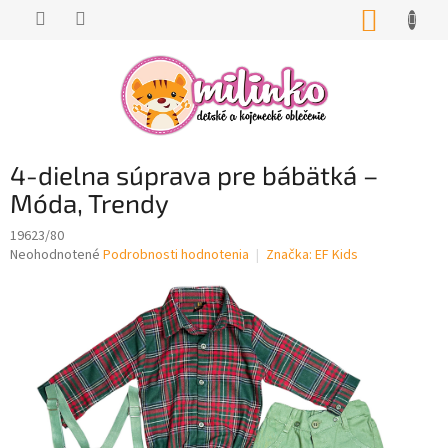
Prejsť
NÁKUP
na
KOŠÍK
obsah
4-dielna súprava pre bábätká –
Móda, Trendy
19623/80
Priemerné
Neohodnotené
Podrobnosti hodnotenia
Značka:
EF Kids
hodnotenie
produktu
je
0,0
z
5
hviezdičiek.