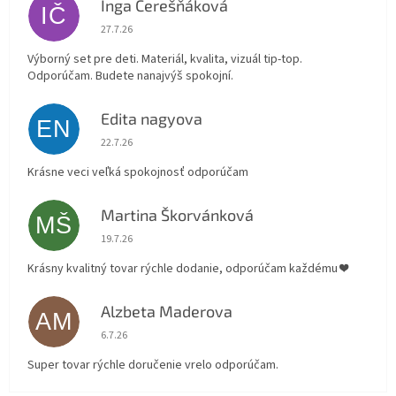
Inga Čerešňáková
IČ
Hodnotenie obchodu je 5 z 5 hviezdičiek.
27.7.26
Výborný set pre deti. Materiál, kvalita, vizuál tip-top.
Odporúčam. Budete nanajvýš spokojní.
Edita nagyova
EN
Hodnotenie obchodu je 5 z 5 hviezdičiek.
22.7.26
Krásne veci veľká spokojnosť odporúčam
Martina Škorvánková
MŠ
Hodnotenie obchodu je 5 z 5 hviezdičiek.
19.7.26
Krásny kvalitný tovar rýchle dodanie, odporúčam každému ❤️
Alzbeta Maderova
AM
Hodnotenie obchodu je 5 z 5 hviezdičiek.
6.7.26
Super tovar rýchle doručenie vrelo odporúčam.