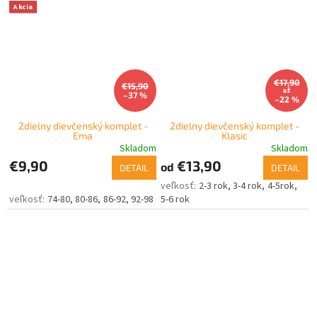
Akcia
€17,90
€15,90
až
–37 %
–22 %
2dielny dievčenský komplet -
2dielny dievčenský komplet -
Ema
Klasic
Skladom
Skladom
€9,90
€13,90
od
DETAIL
DETAIL
2-3 rok
3-4 rok
4-5rok
74-80
80-86
86-92
92-98
5-6 rok