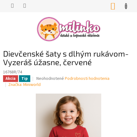
Prejsť
NÁKUP
na
KOŠÍK
obsah
Dievčenské šaty s dlhým rukávom-
Vyzeráš úžasne, červené
16768R/74
Priemerné
Neohodnotené
Podrobnosti hodnotenia
Akcia
Tip
hodnotenie
Značka:
Miniworld
produktu
je
0,0
z
5
hviezdičiek.