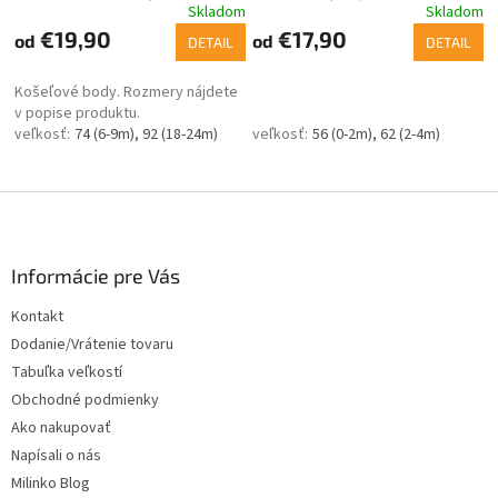
Skladom
Skladom
€19,90
€17,90
od
od
DETAIL
DETAIL
Košeľové body. Rozmery nájdete
v popise produktu.
74 (6-9m)
92 (18-24m)
56 (0-2m)
62 (2-4m)
Z
á
p
ä
Informácie pre Vás
t
Kontakt
i
Dodanie/Vrátenie tovaru
e
Tabuľka veľkostí
Obchodné podmienky
Ako nakupovať
Napísali o nás
Milinko Blog