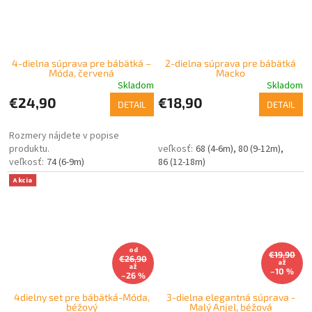
4-dielna súprava pre bábätká –
2-dielna súprava pre bábätká
Móda, červená
Macko
Skladom
Skladom
€24,90
€18,90
DETAIL
DETAIL
Rozmery nájdete v popise
produktu.
68 (4-6m)
80 (9-12m)
74 (6-9m)
86 (12-18m)
Akcia
od
€19,90
€26,90
až
až
–10 %
–26 %
4dielny set pre bábätká-Móda,
3-dielna elegantná súprava -
béžový
Malý Anjel, béžová