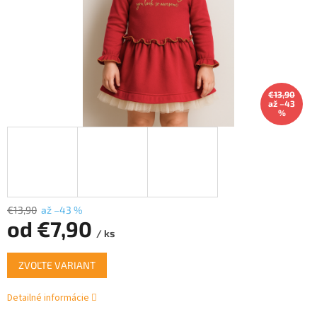
€13,90
až –43
%
€13,90
až –43 %
od
€7,90
/ ks
Jednotková
ZVOĽTE VARIANT
cena:
Detailné informácie