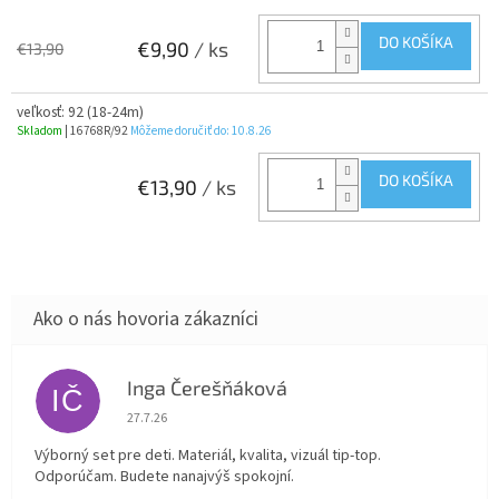
DO KOŠÍKA
€9,90
/ ks
€13,90
veľkosť: 92 (18-24m)
Skladom
| 16768R/92
Môžeme doručiť do:
10.8.26
DO KOŠÍKA
€13,90
/ ks
Inga Čerešňáková
IČ
Hodnotenie obchodu je 5 z 5 hviezdičiek.
27.7.26
Výborný set pre deti. Materiál, kvalita, vizuál tip-top.
Odporúčam. Budete nanajvýš spokojní.