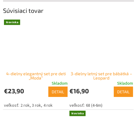
Súvisiaci tovar
Novinka
4-dielny elegantný set pre deti
3-dielny letný set pre bábätká –
„Moda“
Leopard
Skladom
Skladom
€23,90
€16,90
DETAIL
DETAIL
2 rok
3 rok
4 rok
68 (4-6m)
Novinka