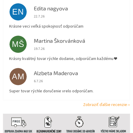
Edita nagyova
EN
Hodnotenie obchodu je 5 z 5 hviezdičiek.
22.7.26
Krásne veci veľká spokojnosť odporúčam
Martina Škorvánková
MŠ
Hodnotenie obchodu je 5 z 5 hviezdičiek.
19.7.26
Krásny kvalitný tovar rýchle dodanie, odporúčam každému ❤️
Alzbeta Maderova
AM
Hodnotenie obchodu je 5 z 5 hviezdičiek.
6.7.26
Super tovar rýchle doručenie vrelo odporúčam.
Zobraziť ďalšie recenzie