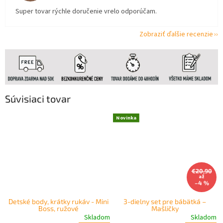
Super tovar rýchle doručenie vrelo odporúčam.
Zobraziť ďalšie recenzie
Súvisiaci tovar
Novinka
€20,90
až
–4 %
Detské body, krátky rukáv - Mini
3-dielny set pre bábätká –
Boss, ružové
Mašličky
Skladom
Skladom