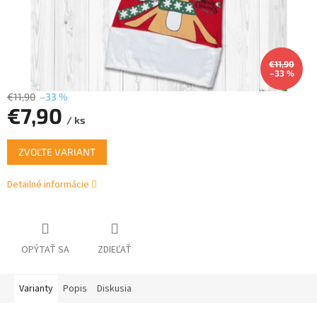
€11,90
–33 %
€11,90
–33 %
€7,90
/ ks
Jednotková
ZVOĽTE VARIANT
cena:
Detailné informácie
OPÝTAŤ SA
ZDIEĽAŤ
Varianty
Popis
Diskusia