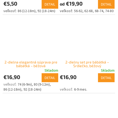
€5,50
€19,90
od
DETAIL
DETAIL
86 (12-18m)
92 (18-24m)
56-62
62-68
68-74
74-80
2-dielna elegantná súprava pre
2-dielny set pre bábätká –
bábätká – béžová
Srdiečko, béžový
Skladom
Skladom
€16,90
€16,90
DETAIL
DETAIL
74 (6-9m)
80 (9-12m)
86 (12-18m)
92 (18-24m)
6-9 mes.