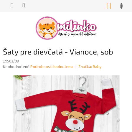
Prejsť
NÁKUP
na
KOŠÍK
obsah
Šaty pre dievčatá - Vianoce, sob
19503/98
Priemerné
Neohodnotené
Podrobnosti hodnotenia
Značka:
Baby
hodnotenie
produktu
je
0,0
z
5
hviezdičiek.