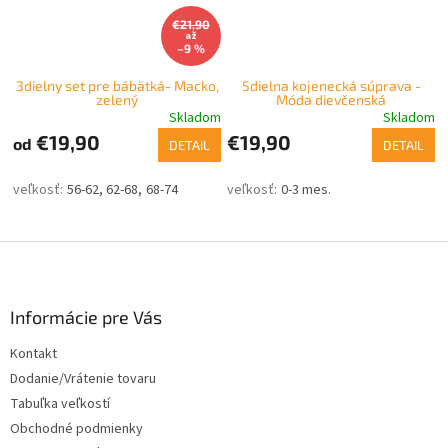
€21,90
až
–9 %
3dielny set pre bábätká- Macko,
5dielna kojenecká súprava -
zelený
Móda dievčenská
Skladom
Skladom
€19,90
€19,90
od
DETAIL
DETAIL
56-62
62-68
68-74
0-3 mes.
Z
á
p
ä
Informácie pre Vás
t
Kontakt
i
Dodanie/Vrátenie tovaru
e
Tabuľka veľkostí
Obchodné podmienky