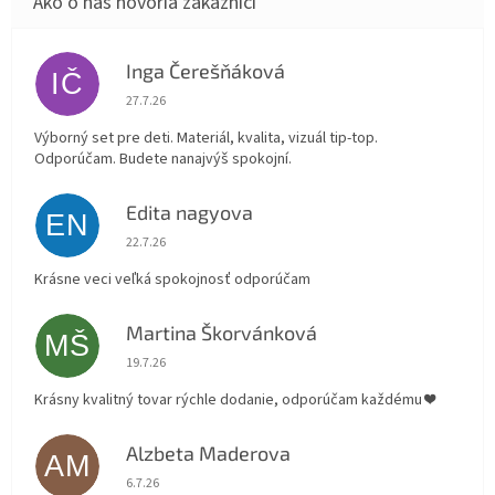
Inga Čerešňáková
IČ
Hodnotenie obchodu je 5 z 5 hviezdičiek.
27.7.26
Výborný set pre deti. Materiál, kvalita, vizuál tip-top.
Odporúčam. Budete nanajvýš spokojní.
Edita nagyova
EN
Hodnotenie obchodu je 5 z 5 hviezdičiek.
22.7.26
Krásne veci veľká spokojnosť odporúčam
Martina Škorvánková
MŠ
Hodnotenie obchodu je 5 z 5 hviezdičiek.
19.7.26
Krásny kvalitný tovar rýchle dodanie, odporúčam každému ❤️
Alzbeta Maderova
AM
Hodnotenie obchodu je 5 z 5 hviezdičiek.
6.7.26