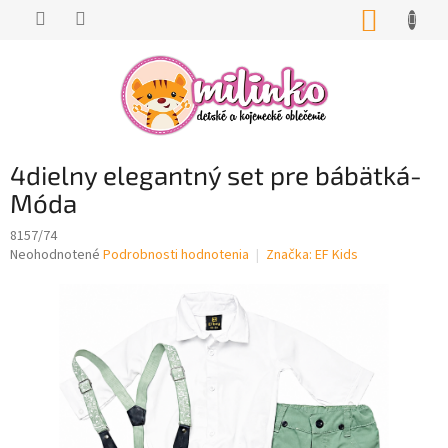
Prejsť
NÁKUP
na
KOŠÍK
obsah
4dielny elegantný set pre bábätká-
Móda
8157/74
Priemerné
Neohodnotené
Podrobnosti hodnotenia
Značka:
EF Kids
hodnotenie
produktu
je
0,0
z
5
hviezdičiek.