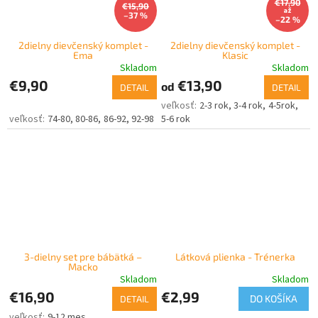
€17,90
€15,90
až
–37 %
–22 %
2dielny dievčenský komplet -
2dielny dievčenský komplet -
Ema
Klasic
Skladom
Skladom
€9,90
€13,90
od
DETAIL
DETAIL
2-3 rok
3-4 rok
4-5rok
74-80
80-86
86-92
92-98
5-6 rok
3-dielny set pre bábätká –
Látková plienka - Trénerka
Macko
Skladom
Skladom
€16,90
€2,99
DO KOŠÍKA
DETAIL
9-12 mes.