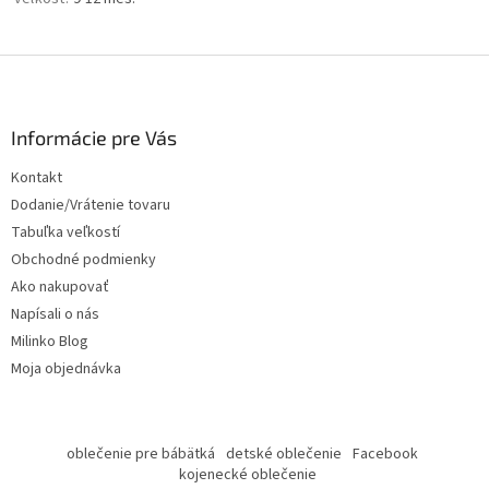
Z
á
p
ä
Informácie pre Vás
t
Kontakt
i
Dodanie/Vrátenie tovaru
e
Tabuľka veľkostí
Obchodné podmienky
Ako nakupovať
Napísali o nás
Milinko Blog
Moja objednávka
oblečenie pre bábätká
detské oblečenie
Facebook
kojenecké oblečenie