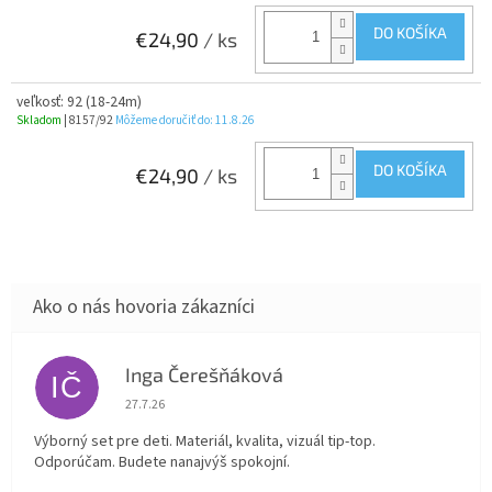
DO KOŠÍKA
€24,90
/ ks
veľkosť: 92 (18-24m)
Skladom
| 8157/92
Môžeme doručiť do:
11.8.26
DO KOŠÍKA
€24,90
/ ks
Inga Čerešňáková
IČ
Hodnotenie obchodu je 5 z 5 hviezdičiek.
27.7.26
Výborný set pre deti. Materiál, kvalita, vizuál tip-top.
Odporúčam. Budete nanajvýš spokojní.