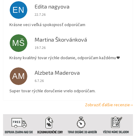
Edita nagyova
EN
Hodnotenie obchodu je 5 z 5 hviezdičiek.
22.7.26
Krásne veci veľká spokojnosť odporúčam
Martina Škorvánková
MŠ
Hodnotenie obchodu je 5 z 5 hviezdičiek.
19.7.26
Krásny kvalitný tovar rýchle dodanie, odporúčam každému ❤️
Alzbeta Maderova
AM
Hodnotenie obchodu je 5 z 5 hviezdičiek.
6.7.26
Super tovar rýchle doručenie vrelo odporúčam.
Zobraziť ďalšie recenzie