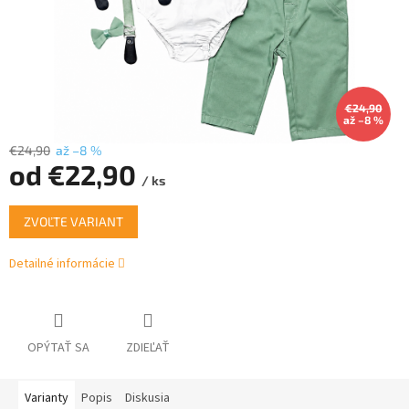
€24,90
až –8 %
€24,90
až –8 %
od
€22,90
/ ks
Jednotková
ZVOĽTE VARIANT
cena:
Detailné informácie
OPÝTAŤ SA
ZDIEĽAŤ
Varianty
Popis
Diskusia