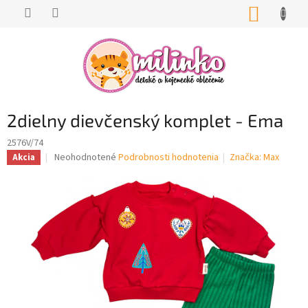
Prejsť
NÁKUP
na
KOŠÍK
obsah
2dielny dievčenský komplet - Ema
2576V/74
Priemerné
Neohodnotené
Podrobnosti hodnotenia
Značka:
Max
Akcia
hodnotenie
produktu
je
0,0
z
5
hviezdičiek.