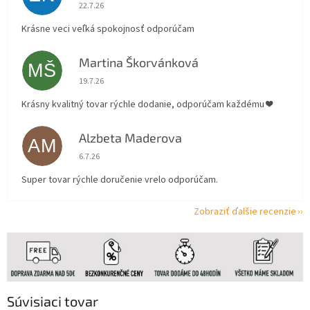
Hodnotenie obchodu je 5 z 5 hviezdičiek.
22.7.26
Krásne veci veľká spokojnosť odporúčam
Martina Škorvánková
MŠ
Hodnotenie obchodu je 5 z 5 hviezdičiek.
19.7.26
Krásny kvalitný tovar rýchle dodanie, odporúčam každému ❤️
Alzbeta Maderova
AM
Hodnotenie obchodu je 5 z 5 hviezdičiek.
6.7.26
Super tovar rýchle doručenie vrelo odporúčam.
Zobraziť ďalšie recenzie
Súvisiaci tovar