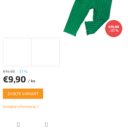
€15,90
–37 %
€15,90
–37 %
€9,90
/ ks
Jednotková
ZVOĽTE VARIANT
cena:
Detailné informácie