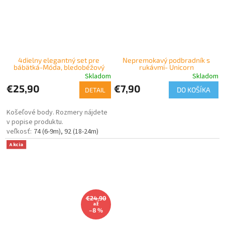
4dielny elegantný set pre
Nepremokavý podbradník s
bábätká-Móda, bledobéžový
rukávmi- Unicorn
Skladom
Skladom
€25,90
€7,90
DO KOŠÍKA
DETAIL
Košeľové body. Rozmery nájdete
v popise produktu.
74 (6-9m)
92 (18-24m)
Akcia
€24,90
až
–8 %