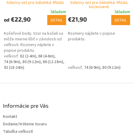
4dielny set pre bábätká-Móda
4dielny set pre bábätká-Móda,
kockované
Skladom
Skladom
€22,90
€21,90
od
DETAIL
DETAIL
Košeľové body. Vzor na košeli sa
Rozmery nájdete v popise
môže mierne líšiť v závislosti od
produktu.
veľkosti. Rozmery nájdete v
popise produktu.
62 (2-4m)
68 (4-6m)
74 (6-9m)
80 (9-12m)
86 (12-18m)
92 (18-24m)
74 (6-9m)
80 (9-12m)
Z
á
p
ä
Informácie pre Vás
t
Kontakt
i
Dodanie/Vrátenie tovaru
e
Tabuľka veľkostí