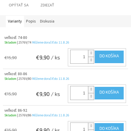
OPÝTAŤ SA
ZDIEĽAŤ
Varianty
Popis
Diskusia
veľkosť: 74-80
Skladom
| 2576V/74
Môžeme doručiť do:
11.8.26
DO KOŠÍKA
€9,90
/ ks
€15,90
veľkosť: 80-86
Skladom
| 2576V/80
Môžeme doručiť do:
11.8.26
DO KOŠÍKA
€9,90
/ ks
€15,90
veľkosť: 86-92
Skladom
| 2576V/86
Môžeme doručiť do:
11.8.26
DO KOŠÍKA
€9,90
/ ks
€15,90