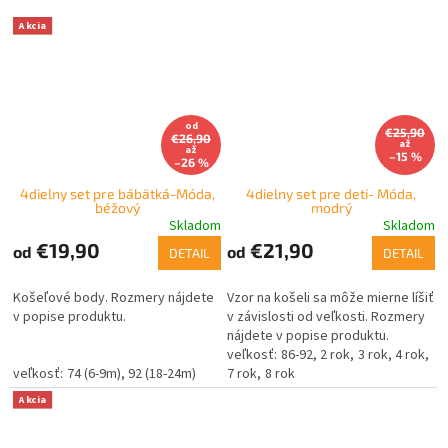
Akcia
od
€25,90
€26,90
až
až
–15 %
–26 %
4dielny set pre bábätká-Móda,
4dielny set pre deti- Móda,
béžový
modrý
Skladom
Skladom
€19,90
€21,90
od
od
DETAIL
DETAIL
Košeľové body. Rozmery nájdete
Vzor na košeli sa môže mierne líšiť
v popise produktu.
v závislosti od veľkosti. Rozmery
nájdete v popise produktu.
86-92
2 rok
3 rok
4 rok
74 (6-9m)
92 (18-24m)
7 rok
8 rok
Akcia