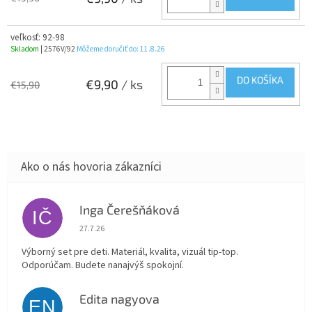
veľkosť: 92-98
Skladom
| 2576V/92
Môžeme doručiť do:
11.8.26
DO KOŠÍKA
€9,90
/ ks
€15,90
Inga Čerešňáková
IČ
Hodnotenie obchodu je 5 z 5 hviezdičiek.
27.7.26
Výborný set pre deti. Materiál, kvalita, vizuál tip-top.
Odporúčam. Budete nanajvýš spokojní.
Edita nagyova
EN