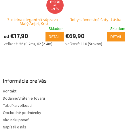
€19,70
až
–9 %
3-dielna elegantná súprava -
Dolly slávnostné šaty- Láska
Malý Anjel, Krst
Skladom
Skladom
€17,90
€69,90
od
DETAIL
DETAIL
56 (0-2m)
62 (2-4m)
110 (5rokov)
Z
á
p
ä
Informácie pre Vás
t
Kontakt
i
Dodanie/Vrátenie tovaru
e
Tabuľka veľkostí
Obchodné podmienky
Ako nakupovať
Napísali o nás