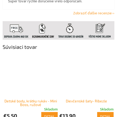
Super tovar rýchle doručenie vrelo odporúčam.
Zobraziť ďalšie recenzie
Súvisiaci tovar
Detské body, krátky rukáv - Mini
Dievčenské šaty- Ríbezle
Boss, ružové
Skladom
Skladom
€5,50
€13,90
DETAIL
DETAIL