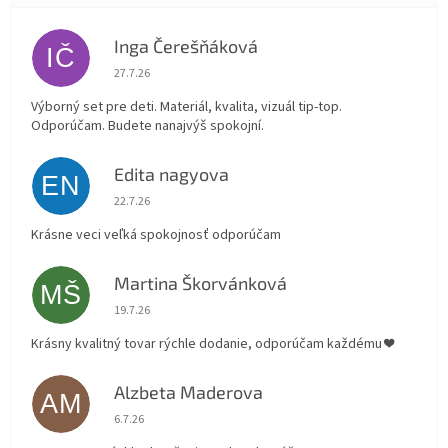
Inga Čerešňáková
IČ
Hodnotenie obchodu je 5 z 5 hviezdičiek.
27.7.26
Výborný set pre deti. Materiál, kvalita, vizuál tip-top.
Odporúčam. Budete nanajvýš spokojní.
Edita nagyova
EN
Hodnotenie obchodu je 5 z 5 hviezdičiek.
22.7.26
Krásne veci veľká spokojnosť odporúčam
Martina Škorvánková
MŠ
Hodnotenie obchodu je 5 z 5 hviezdičiek.
19.7.26
Krásny kvalitný tovar rýchle dodanie, odporúčam každému ❤️
Alzbeta Maderova
AM
Hodnotenie obchodu je 5 z 5 hviezdičiek.
6.7.26