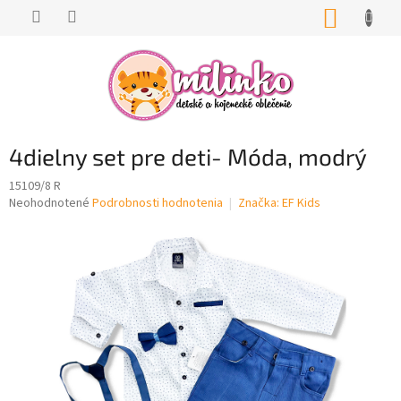
Prejsť
NÁKUP
na
KOŠÍK
obsah
4dielny set pre deti- Móda, modrý
15109/8 R
Priemerné
Neohodnotené
Podrobnosti hodnotenia
Značka:
EF Kids
hodnotenie
produktu
je
0,0
z
5
hviezdičiek.