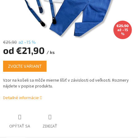
€25,90
až –15
%
€25,90
až –15 %
od
€21,90
/ ks
Jednotková
ZVOĽTE VARIANT
cena:
Vzor na košeli sa môže mierne líšiť v závislosti od veľkosti.
Rozmery
nájdete v popise produktu.
Detailné informácie
OPÝTAŤ SA
ZDIEĽAŤ