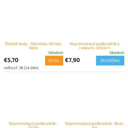
Detské body - Maminka-Ocinko,
Nepremokavý podbradník s
biele
rukávmi- Unicorn
Skladom
Skladom
€5,70
€7,90
DO KOŠÍKA
DETAIL
98 (24-36m)
Nepremokavý podbradník -
Nepremokavý podbradník- Bear,
Žirafa
1ks