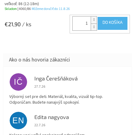
veľkosť: 86 (12-18m)
Skladom
| 4060/86
Môžeme doručiť do:
11.8.26
DO KOŠÍKA
€21,90
/ ks
Inga Čerešňáková
IČ
Hodnotenie obchodu je 5 z 5 hviezdičiek.
27.7.26
Výborný set pre deti. Materiál, kvalita, vizuál tip-top.
Odporúčam. Budete nanajvýš spokojní.
Edita nagyova
EN
Hodnotenie obchodu je 5 z 5 hviezdičiek.
22.7.26