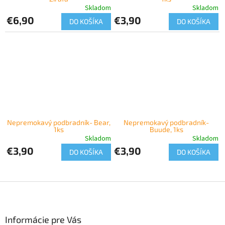
Skladom
Skladom
€6,90
€3,90
DO KOŠÍKA
DO KOŠÍKA
Nepremokavý podbradník- Bear,
Nepremokavý podbradník-
1ks
Buude, 1ks
Skladom
Skladom
€3,90
€3,90
DO KOŠÍKA
DO KOŠÍKA
Z
á
p
ä
Informácie pre Vás