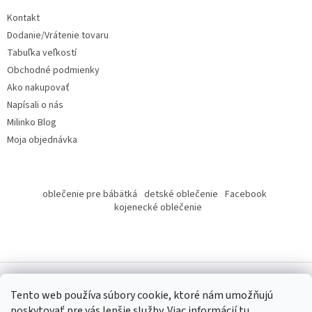
t
Kontakt
i
Dodanie/Vrátenie tovaru
e
Tabuľka veľkostí
Obchodné podmienky
Ako nakupovať
Napísali o nás
Milinko Blog
Moja objednávka
oblečenie pre bábätká
detské oblečenie
Facebook
kojenecké oblečenie
Tento web používa súbory cookie, ktoré nám umožňujú
poskytovať pre vás lepšie služby.
Viac informácií
tu
.