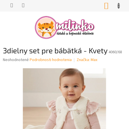
Prejsť
NÁKUP
na
KOŠÍK
obsah
3dielny set pre bábätká - Kvety
4060/68
Priemerné
Neohodnotené
Podrobnosti hodnotenia
Značka:
Max
hodnotenie
produktu
je
0,0
z
5
hviezdičiek.