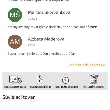
Krásne veci veľká spokojnosť odporúčam
Martina Škorvánková
MŠ
Hodnotenie obchodu je 5 z 5 hviezdičiek.
19.7.26
Krásny kvalitný tovar rýchle dodanie, odporúčam každému ❤️
Alzbeta Maderova
AM
Hodnotenie obchodu je 5 z 5 hviezdičiek.
6.7.26
Super tovar rýchle doručenie vrelo odporúčam.
Zobraziť ďalšie recenzie
Súvisiaci tovar