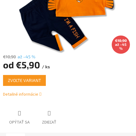
€10,90
až –45
%
€10,90
až –45 %
od
€5,90
/ ks
Jednotková
ZVOĽTE VARIANT
cena:
Detailné informácie
OPÝTAŤ SA
ZDIEĽAŤ