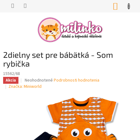
Prejsť
NÁKUP
na
KOŠÍK
obsah
2dielny set pre bábätká - Som
rybička
15562/68
Priemerné
Neohodnotené
Podrobnosti hodnotenia
Akcia
hodnotenie
Značka:
Miniworld
produktu
je
0,0
z
5
hviezdičiek.