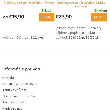
3-dielny set pre bábätká – Kvety
4dielny set pre bábätká- Móda,
červený
Skladom
Skladom
€15,90
€23,90
od
DETAIL
DETAIL
(s košeľovým bodym) Rozmery
nájdete v popise produktu.
6-9 mes.
9-12 mes.
80 (9-12m)
86 (12-18m)
Z
á
p
ä
Informácie pre Vás
t
Kontakt
i
Dodanie/Vrátenie tovaru
e
Tabuľka veľkostí
Obchodné podmienky
Ako nakupovať
Napísali o nás