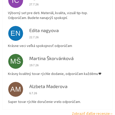
IČ
Hodnotenie obchodu je 5 z 5 hviezdičiek.
27.7.26
Výborný set pre deti. Materiál, kvalita, vizuál tip-top.
Odporúčam. Budete nanajvýš spokojní.
Edita nagyova
EN
Hodnotenie obchodu je 5 z 5 hviezdičiek.
22.7.26
Krásne veci veľká spokojnosť odporúčam
Martina Škorvánková
MŠ
Hodnotenie obchodu je 5 z 5 hviezdičiek.
19.7.26
Krásny kvalitný tovar rýchle dodanie, odporúčam každému ❤️
Alzbeta Maderova
AM
Hodnotenie obchodu je 5 z 5 hviezdičiek.
6.7.26
Super tovar rýchle doručenie vrelo odporúčam.
Zobraziť ďalšie recenzie