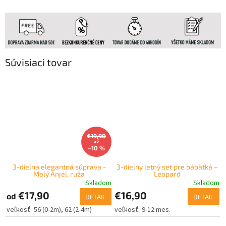
Súvisiaci tovar
€19,90
až
–10 %
3-dielna elegantná súprava -
3-dielny letný set pre bábätká –
Malý Anjel, ruža
Leopard
Skladom
Skladom
€17,90
€16,90
od
DETAIL
DETAIL
56 (0-2m)
62 (2-4m)
9-12 mes.