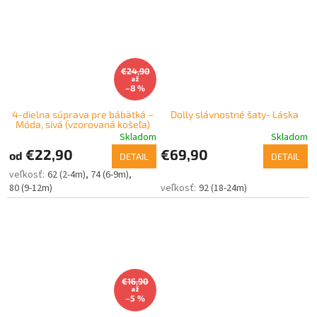
€24,90
až
–8 %
4-dielna súprava pre bábätká –
Dolly slávnostné šaty- Láska
Móda, sivá (vzorovaná košeľa)
Skladom
Skladom
€22,90
€69,90
od
DETAIL
DETAIL
62 (2-4m)
74 (6-9m)
80 (9-12m)
92 (18-24m)
€16,90
až
–5 %