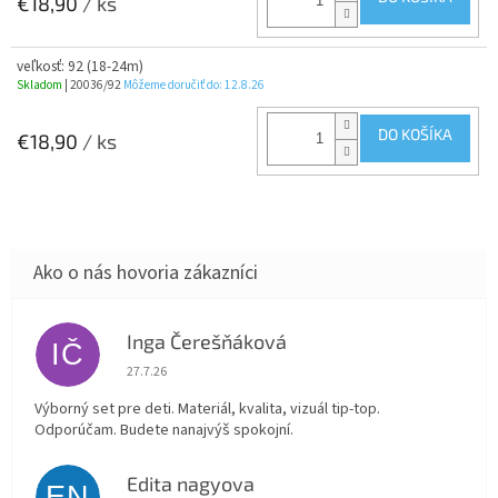
€18,90
/ ks
veľkosť: 92 (18-24m)
Skladom
| 20036/92
Môžeme doručiť do:
12.8.26
DO KOŠÍKA
€18,90
/ ks
Inga Čerešňáková
IČ
Hodnotenie obchodu je 5 z 5 hviezdičiek.
27.7.26
Výborný set pre deti. Materiál, kvalita, vizuál tip-top.
Odporúčam. Budete nanajvýš spokojní.
Edita nagyova
EN