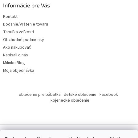
ä
Informácie pre Vás
t
Kontakt
i
Dodanie/Vrátenie tovaru
e
Tabuľka veľkostí
Obchodné podmienky
Ako nakupovať
Napísali o nás
Milinko Blog
Moja objednávka
oblečenie pre bábätká
detské oblečenie
Facebook
kojenecké oblečenie