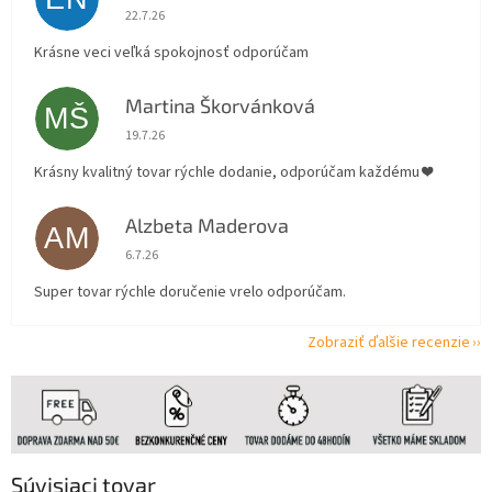
Hodnotenie obchodu je 5 z 5 hviezdičiek.
22.7.26
Krásne veci veľká spokojnosť odporúčam
Martina Škorvánková
MŠ
Hodnotenie obchodu je 5 z 5 hviezdičiek.
19.7.26
Krásny kvalitný tovar rýchle dodanie, odporúčam každému ❤️
Alzbeta Maderova
AM
Hodnotenie obchodu je 5 z 5 hviezdičiek.
6.7.26
Super tovar rýchle doručenie vrelo odporúčam.
Zobraziť ďalšie recenzie
Súvisiaci tovar