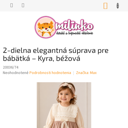
Prejsť
NÁKUP
na
KOŠÍK
obsah
2-dielna elegantná súprava pre
bábätká – Kyra, béžová
20036/74
Priemerné
Neohodnotené
Podrobnosti hodnotenia
Značka:
Max
hodnotenie
produktu
je
0,0
z
5
hviezdičiek.