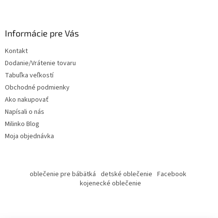
Z
á
p
ä
Informácie pre Vás
t
Kontakt
i
Dodanie/Vrátenie tovaru
e
Tabuľka veľkostí
Obchodné podmienky
Ako nakupovať
Napísali o nás
Milinko Blog
Moja objednávka
oblečenie pre bábätká
detské oblečenie
Facebook
kojenecké oblečenie