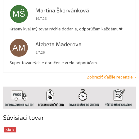
Martina Škorvánková
MŠ
Hodnotenie obchodu je 5 z 5 hviezdičiek.
19.7.26
Krásny kvalitný tovar rýchle dodanie, odporúčam každému ❤️
Alzbeta Maderova
AM
Hodnotenie obchodu je 5 z 5 hviezdičiek.
6.7.26
Super tovar rýchle doručenie vrelo odporúčam.
Zobraziť ďalšie recenzie
Súvisiaci tovar
Akcia