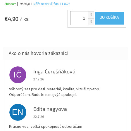
Skladom
| 19566/8-1
Môžeme doručiť do:
11.8.26
DO KOŠÍKA
€4,90
/ ks
Inga Čerešňáková
IČ
Hodnotenie obchodu je 5 z 5 hviezdičiek.
27.7.26
Výborný set pre deti. Materiál, kvalita, vizuál tip-top.
Odporúčam. Budete nanajvýš spokojní.
Edita nagyova
EN
Hodnotenie obchodu je 5 z 5 hviezdičiek.
22.7.26
Krásne veci veľká spokojnosť odporúčam