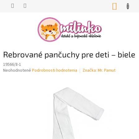
Prejsť
NÁKUP
na
KOŠÍK
obsah
Rebrované pančuchy pre deti – biele
19566/8-1
Priemerné
Neohodnotené
Podrobnosti hodnotenia
Značka:
Mr. Pamut
hodnotenie
produktu
je
0,0
z
5
hviezdičiek.