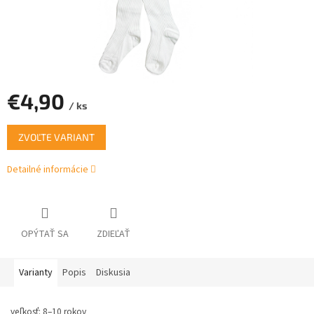
€4,90
/ ks
Jednotková
ZVOĽTE VARIANT
cena:
Detailné informácie
OPÝTAŤ SA
ZDIEĽAŤ
Varianty
Popis
Diskusia
veľkosť: 8–10 rokov