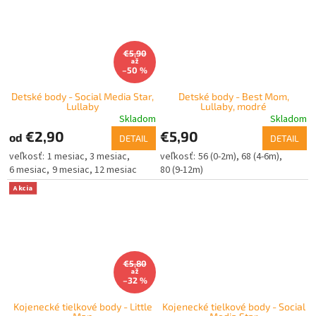
€5,90
až
–50 %
Detské body - Social Media Star,
Detské body - Best Mom,
Lullaby
Lullaby, modré
Skladom
Skladom
€2,90
€5,90
od
DETAIL
DETAIL
1 mesiac
3 mesiac
56 (0-2m)
68 (4-6m)
6 mesiac
9 mesiac
12 mesiac
80 (9-12m)
Akcia
€5,80
až
–32 %
Kojenecké tielkové body - Little
Kojenecké tielkové body - Social