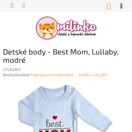
Prejsť
NÁKUP
na
KOŠÍK
obsah
Detské body - Best Mom, Lullaby,
modré
1512LLM/1
Priemerné
Neohodnotené
Podrobnosti hodnotenia
Značka:
LULLABY
hodnotenie
produktu
je
0,0
z
5
hviezdičiek.