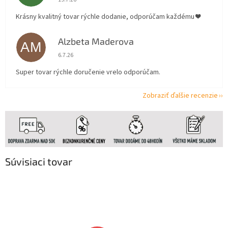
Krásny kvalitný tovar rýchle dodanie, odporúčam každému ❤️
Alzbeta Maderova
AM
Hodnotenie obchodu je 5 z 5 hviezdičiek.
6.7.26
Super tovar rýchle doručenie vrelo odporúčam.
Zobraziť ďalšie recenzie
Súvisiaci tovar