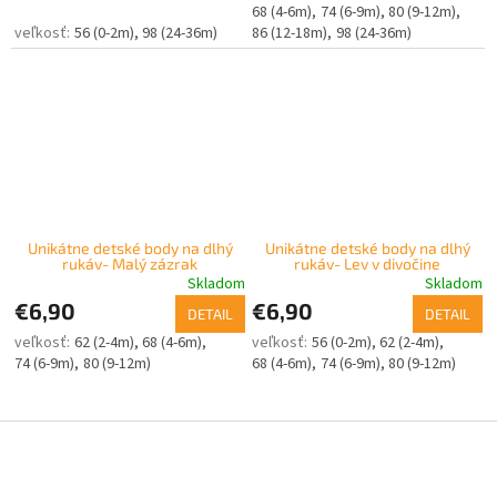
68 (4-6m)
74 (6-9m)
80 (9-12m)
56 (0-2m)
98 (24-36m)
86 (12-18m)
98 (24-36m)
Unikátne detské body na dlhý
Unikátne detské body na dlhý
rukáv- Malý zázrak
rukáv- Lev v divočine
Skladom
Skladom
€6,90
€6,90
DETAIL
DETAIL
62 (2-4m)
68 (4-6m)
56 (0-2m)
62 (2-4m)
74 (6-9m)
80 (9-12m)
68 (4-6m)
74 (6-9m)
80 (9-12m)
Z
á
p