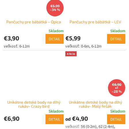
€5,99
–34 %
Pančuchy pre bábätká – Opica
Pančuchy pre bábätká – LEV
Skladom
Skladom
€3,90
€5,99
DETAIL
DETAIL
6-12m
0-6m
6-12m
Akcia
€6,90
až
–28 %
Unikátne detské body na dlhý
Unikátne detské body na dlhý
rukáv- Crazy bird
rukáv- Malý fešák
Skladom
Skladom
€6,90
€4,90
od
DETAIL
DETAIL
56 (0-2m)
62 (2-4m)