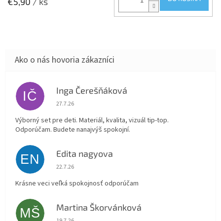
€5,90
/ ks
Inga Čerešňáková
IČ
Hodnotenie obchodu je 5 z 5 hviezdičiek.
27.7.26
Výborný set pre deti. Materiál, kvalita, vizuál tip-top.
Odporúčam. Budete nanajvýš spokojní.
Edita nagyova
EN
Hodnotenie obchodu je 5 z 5 hviezdičiek.
22.7.26
Krásne veci veľká spokojnosť odporúčam
Martina Škorvánková
MŠ
Hodnotenie obchodu je 5 z 5 hviezdičiek.
19.7.26