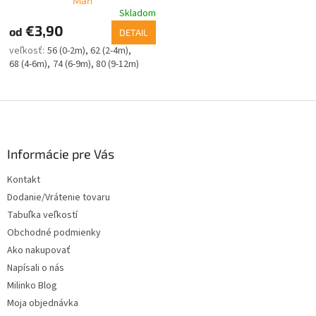
Man
Skladom
€3,90
od
DETAIL
56 (0-2m)
62 (2-4m)
68 (4-6m)
74 (6-9m)
80 (9-12m)
Z
á
p
ä
Informácie pre Vás
t
Kontakt
i
Dodanie/Vrátenie tovaru
e
Tabuľka veľkostí
Obchodné podmienky
Ako nakupovať
Napísali o nás
Milinko Blog
Moja objednávka