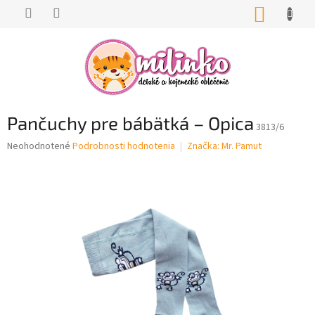
Prejsť
NÁKUP
na
KOŠÍK
obsah
Pančuchy pre bábätká – Opica
3813/6
Priemerné
Neohodnotené
Podrobnosti hodnotenia
Značka:
Mr. Pamut
hodnotenie
produktu
je
0,0
z
5
hviezdičiek.