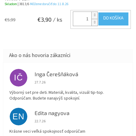
Skladom
| 3813/6
Môžeme doručiť do:
11.8.26
DO KOŠÍKA
€3,90
/ ks
€5,99
Inga Čerešňáková
IČ
Hodnotenie obchodu je 5 z 5 hviezdičiek.
27.7.26
Výborný set pre deti. Materiál, kvalita, vizuál tip-top.
Odporúčam. Budete nanajvýš spokojní.
Edita nagyova
EN
Hodnotenie obchodu je 5 z 5 hviezdičiek.
22.7.26
Krásne veci veľká spokojnosť odporúčam