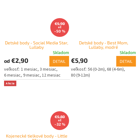
€5,90
až
–50 %
Detské body - Social Media Star,
Detské body - Best Mom,
Lullaby
Lullaby, modré
Skladom
Skladom
€2,90
€5,90
od
DETAIL
DETAIL
1 mesiac
3 mesiac
56 (0-2m)
68 (4-6m)
6 mesiac
9 mesiac
12 mesiac
80 (9-12m)
Akcia
€5,80
až
–32 %
Kojenecké tielkové body - Little