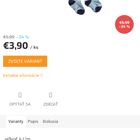
€5,99
–34 %
€5,99
–34 %
€3,90
/ ks
Jednotková
ZVOĽTE VARIANT
cena:
Detailné informácie
OPÝTAŤ SA
ZDIEĽAŤ
Varianty
Popis
Diskusia
veľkosť: 6-12m