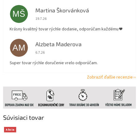
Martina Škorvánková
MŠ
Hodnotenie obchodu je 5 z 5 hviezdičiek.
19.7.26
Krásny kvalitný tovar rýchle dodanie, odporúčam každému ❤️
Alzbeta Maderova
AM
Hodnotenie obchodu je 5 z 5 hviezdičiek.
6.7.26
Super tovar rýchle doručenie vrelo odporúčam.
Zobraziť ďalšie recenzie
Súvisiaci tovar
Akcia