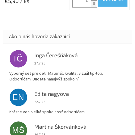
€5,90
/ ks
Inga Čerešňáková
IČ
Hodnotenie obchodu je 5 z 5 hviezdičiek.
27.7.26
Výborný set pre deti. Materiál, kvalita, vizuál tip-top.
Odporúčam. Budete nanajvýš spokojní.
Edita nagyova
EN
Hodnotenie obchodu je 5 z 5 hviezdičiek.
22.7.26
Krásne veci veľká spokojnosť odporúčam
Martina Škorvánková
MŠ
Hodnotenie obchodu je 5 z 5 hviezdičiek.
19.7.26