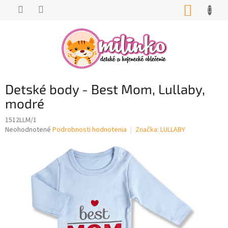
Prejsť
NÁKUP
na
KOŠÍK
obsah
Detské body - Best Mom, Lullaby,
modré
1512LLM/1
Priemerné
Neohodnotené
Podrobnosti hodnotenia
Značka:
LULLABY
hodnotenie
produktu
je
0,0
z
5
hviezdičiek.