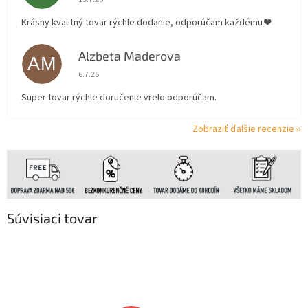
Krásny kvalitný tovar rýchle dodanie, odporúčam každému ❤️
Alzbeta Maderova
AM
Hodnotenie obchodu je 5 z 5 hviezdičiek.
6.7.26
Super tovar rýchle doručenie vrelo odporúčam.
Zobraziť ďalšie recenzie
Súvisiaci tovar