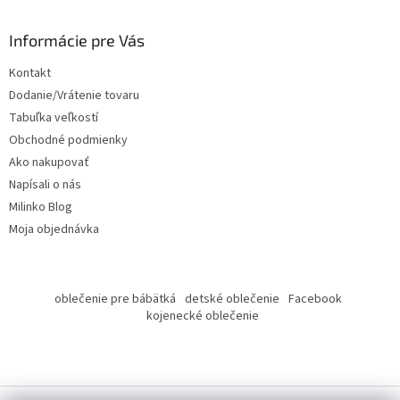
á
p
ä
Informácie pre Vás
t
Kontakt
i
Dodanie/Vrátenie tovaru
e
Tabuľka veľkostí
Obchodné podmienky
Ako nakupovať
Napísali o nás
Milinko Blog
Moja objednávka
oblečenie pre bábätká
detské oblečenie
Facebook
kojenecké oblečenie