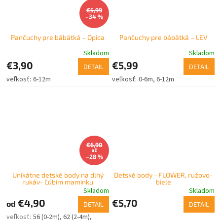
€5,99
–34 %
Pančuchy pre bábätká – Opica
Pančuchy pre bábätká – LEV
Skladom
Skladom
€3,90
€5,99
DETAIL
DETAIL
6-12m
0-6m
6-12m
€6,90
až
–28 %
Unikátne detské body na dlhý
Detské body - FLOWER, ružovo-
rukáv- Ľúbim maminku
biele
Skladom
Skladom
€4,90
€5,70
od
DETAIL
DETAIL
56 (0-2m)
62 (2-4m)