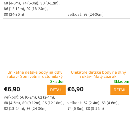
68 (4-6m)
74 (6-9m)
80 (9-12m)
86 (12-18m)
92 (18-24m)
98 (24-36m)
98 (24-36m)
Unikátne detské body na dlhý
Unikátne detské body na dlhý
rukáv- Som veľmi roztomilá/ý
rukáv- Malý zázrak
Skladom
Skladom
€6,90
€6,90
DETAIL
DETAIL
56 (0-2m)
62 (2-4m)
68 (4-6m)
80 (9-12m)
86 (12-18m)
62 (2-4m)
68 (4-6m)
92 (18-24m)
98 (24-36m)
74 (6-9m)
80 (9-12m)
Z