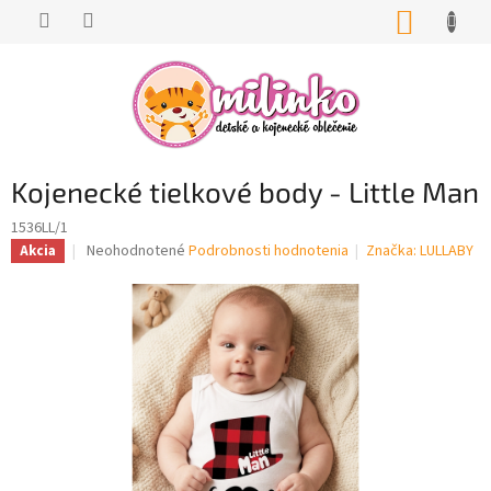
Prejsť
NÁKUP
na
KOŠÍK
obsah
Kojenecké tielkové body - Little Man
1536LL/1
Priemerné
Neohodnotené
Podrobnosti hodnotenia
Značka:
LULLABY
Akcia
hodnotenie
produktu
je
0,0
z
5
hviezdičiek.