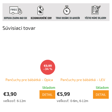
Súvisiaci tovar
€5,99
–34 %
Pančuchy pre bábätká – Opica
Pančuchy pre bábätká – LEV
Skladom
Skladom
€3,90
€5,99
DETAIL
DETAIL
6-12m
0-6m
6-12m