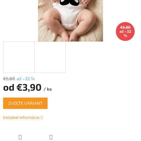
€5,80
až –32
%
€5,80
až –32 %
od
€3,90
/ ks
Jednotková
ZVOĽTE VARIANT
cena:
Detailné informácie