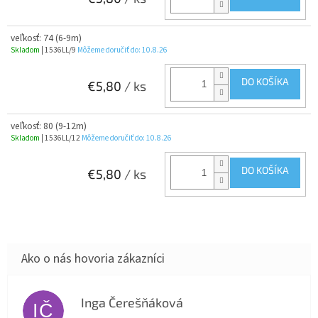
veľkosť: 74 (6-9m)
Skladom
| 1536LL/9
Môžeme doručiť do:
10.8.26
DO KOŠÍKA
€5,80
/ ks
veľkosť: 80 (9-12m)
Skladom
| 1536LL/12
Môžeme doručiť do:
10.8.26
DO KOŠÍKA
€5,80
/ ks
Inga Čerešňáková
IČ
Hodnotenie obchodu je 5 z 5 hviezdičiek.