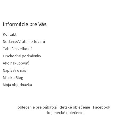
Z
á
p
ä
Informácie pre Vás
t
Kontakt
i
Dodanie/Vrátenie tovaru
e
Tabuľka veľkostí
Obchodné podmienky
Ako nakupovať
Napísali o nás
Milinko Blog
Moja objednávka
oblečenie pre bábätká
detské oblečenie
Facebook
kojenecké oblečenie