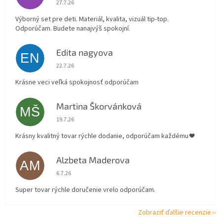
27.7.26
Výborný set pre deti. Materiál, kvalita, vizuál tip-top.
Odporúčam. Budete nanajvýš spokojní.
Edita nagyova
EN
Hodnotenie obchodu je 5 z 5 hviezdičiek.
22.7.26
Krásne veci veľká spokojnosť odporúčam
Martina Škorvánková
MŠ
Hodnotenie obchodu je 5 z 5 hviezdičiek.
19.7.26
Krásny kvalitný tovar rýchle dodanie, odporúčam každému ❤️
Alzbeta Maderova
AM
Hodnotenie obchodu je 5 z 5 hviezdičiek.
6.7.26
Super tovar rýchle doručenie vrelo odporúčam.
Zobraziť ďalšie recenzie