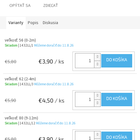
OPÝTAŤ SA
ZDIEĽAŤ
Varianty
Popis
Diskusia
veľkosť: 56 (0-2m)
Skladom
| 1432LL/1
Môžeme doručiť do:
11.8.26
DO KOŠÍKA
€3,90
/ ks
€5,80
veľkosť: 62 (2-4m)
Skladom
| 1432LL/3
Môžeme doručiť do:
11.8.26
DO KOŠÍKA
€4,50
/ ks
€5,90
veľkosť: 80 (9-12m)
Skladom
| 1432LL/12
Môžeme doručiť do:
11.8.26
DO KOŠÍKA
€3,90
/ ks
€5,80