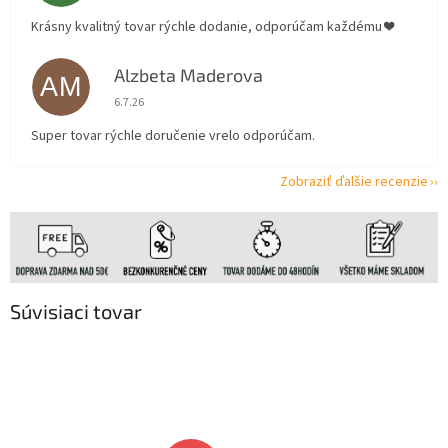
Krásny kvalitný tovar rýchle dodanie, odporúčam každému ❤️
Alzbeta Maderova
AM
Hodnotenie obchodu je 5 z 5 hviezdičiek.
6.7.26
Super tovar rýchle doručenie vrelo odporúčam.
Zobraziť ďalšie recenzie
Súvisiaci tovar