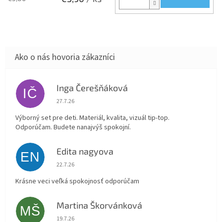
Inga Čerešňáková
IČ
Hodnotenie obchodu je 5 z 5 hviezdičiek.
27.7.26
Výborný set pre deti. Materiál, kvalita, vizuál tip-top.
Odporúčam. Budete nanajvýš spokojní.
Edita nagyova
EN
Hodnotenie obchodu je 5 z 5 hviezdičiek.
22.7.26
Krásne veci veľká spokojnosť odporúčam
Martina Škorvánková
MŠ
Hodnotenie obchodu je 5 z 5 hviezdičiek.
19.7.26