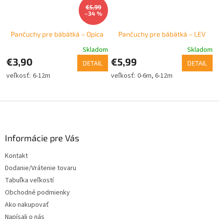
€5,99
–34 %
Pančuchy pre bábätká – Opica
Pančuchy pre bábätká – LEV
Skladom
Skladom
€3,90
€5,99
DETAIL
DETAIL
6-12m
0-6m
6-12m
Z
á
p
ä
Informácie pre Vás
t
Kontakt
i
Dodanie/Vrátenie tovaru
e
Tabuľka veľkostí
Obchodné podmienky
Ako nakupovať
Napísali o nás