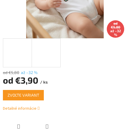
od
€5,80
až –32
%
od €5,80
až –32 %
od
€3,90
/ ks
Jednotková
ZVOĽTE VARIANT
cena:
Detailné informácie