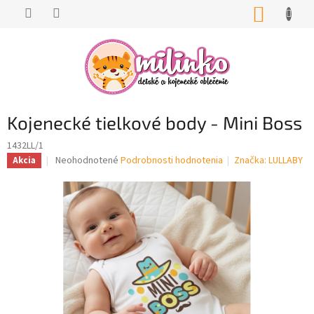
Prejsť
NÁKUP
na
KOŠÍK
obsah
Kojenecké tielkové body - Mini Boss
1432LL/1
Priemerné
Neohodnotené
Podrobnosti hodnotenia
Značka:
LULLABY
Akcia
hodnotenie
produktu
je
0,0
z
5
hviezdičiek.