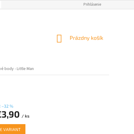
OBCHODNÉ PODMIENKY
AKO NAKUPOVAŤ
Prihlásenie
NAPÍSALI O NÁS
M
NÁKUPNÝ
Prázdny košík
KOŠÍK
é body - Little Man
ž –32 %
€3,90
/ ks
ová
E VARIANT