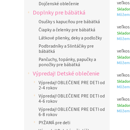
veľkos
Dojčenské oblečenie
Sklad
Doplnky pre bábätká
Môžeme
Osušky s kapucňou pre bábätká
veľkos
Čiapky a čelenky pre bábätká
Sklad
Látkové plienky, deky a podložky
Môžeme
Podbradníky a Slintáčiky pre
veľkos
bábätká
Sklad
Pančuchy, topánky, papučky a
Môžeme
ponožky pre bábätká
Výpredaj! Detské oblečenie
veľkos
Sklad
Výpredaj! OBLEČENIE PRE DETI od
Môžeme
2-4 rokov
Výpredaj! OBLEČENIE PRE DETI od
veľkos
4-6 rokov
Sklad
Výpredaj! OBLEČENIE PRE DETI od
Môžeme
6-8 rokov
PYŽAMÁ pre deti