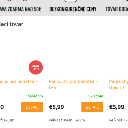
iaci tovar
€5,99
–34 %
chy pre bábätká –
Pančuchy pre bábätká –
Pančuchy
a
LEV
Opica-1
Skladom
Skladom
90
€5,99
€5,99
DETAIL
DETAIL
6-12m
0-6m
6-12m
0