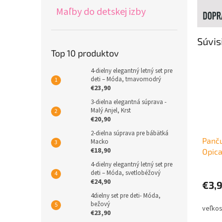
Maľby do detskej izby
Súvis
Top 10 produktov
4-dielny elegantný letný set pre
deti – Móda, tmavomodrý
€23,90
3-dielna elegantná súprava -
Malý Anjel, Krst
€20,90
2-dielna súprava pre bábätká
Panču
Macko
€18,90
Opic
4-dielny elegantný letný set pre
deti – Móda, svetlobéžový
€24,90
€3,
4dielny set pre deti- Móda,
bežový
€23,90