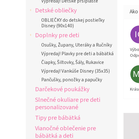
Výpredaj! Detské pršiplášte
Detské obliečky
OBLIEČKY do detskej postieľky
Disney (90x140)
Doplnky pre deti
Osušky, Župany, Uteráky a Ručníky
Výbor
Výpredaj! Plavky pre deti a bábätká
Odpo
Čiapky, Šiltovky, Šály, Rukavice
Výpredaj! Vankúše Disney (35x35)
Pančušky, ponožky a papučky
Darčekové poukážky
Krás
Slnečné okuliare pre deti
personalizované
Tipy pre bábätká
Vianočné oblečenie pre
bábätká a deti