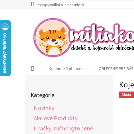
Prejsť
eshop@milinko-oblecenie.sk
na
obsah
Domov
Kojenecké oblečenie
OBLEČENIE PRE BÁB
B
Koje
o
Preskočiť
č
Kategórie
Akcia
kategórie
n
ý
Novinky
p
a
Akciové Produkty
n
Hračky, ručne vyrobené
e