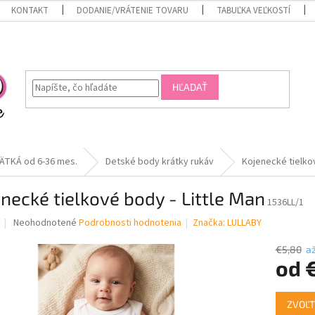
KONTAKT
DODANIE/VRÁTENIE TOVARU
TABUĽKA VEĽKOSTÍ
HĽADAŤ
ÄTKÁ od 6-36 mes.
Detské body krátky rukáv
Kojenecké tielkov
necké tielkové body - Little Man
1536LL/1
Priemerné
Neohodnotené
Podrobnosti hodnotenia
Značka:
LULLABY
hodnotenie
produktu
€5,80
a
je
od
0,0
z
Jednotk
5
ZVOĽT
cena: