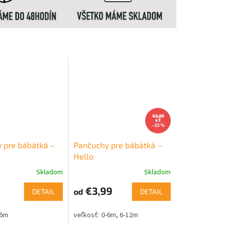
€5,99
až
–33 %
 pre bábätká –
Pančuchy pre bábätká –
Hello
Skladom
Skladom
€3,99
od
DETAIL
DETAIL
-6m
0-6m
6-12m