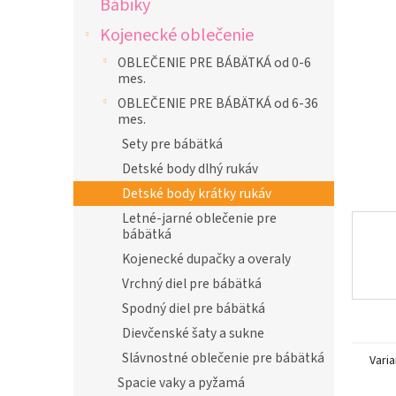
Bábiky
l
Kojenecké oblečenie
OBLEČENIE PRE BÁBÄTKÁ od 0-6
mes.
OBLEČENIE PRE BÁBÄTKÁ od 6-36
mes.
Sety pre bábätká
Detské body dlhý rukáv
Detské body krátky rukáv
Letné-jarné oblečenie pre
bábätká
Kojenecké dupačky a overaly
Vrchný diel pre bábätká
Spodný diel pre bábätká
Dievčenské šaty a sukne
Slávnostné oblečenie pre bábätká
Varia
Spacie vaky a pyžamá