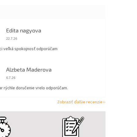
Edita nagyova
Hodnotenie obchodu je 5 z 5 hviezdičiek.
22.7.26
ci veľká spokojnosť odporúčam
Alzbeta Maderova
Hodnotenie obchodu je 5 z 5 hviezdičiek.
6.7.26
ar rýchle doručenie vrelo odporúčam.
Zobraziť ďalšie recenzie