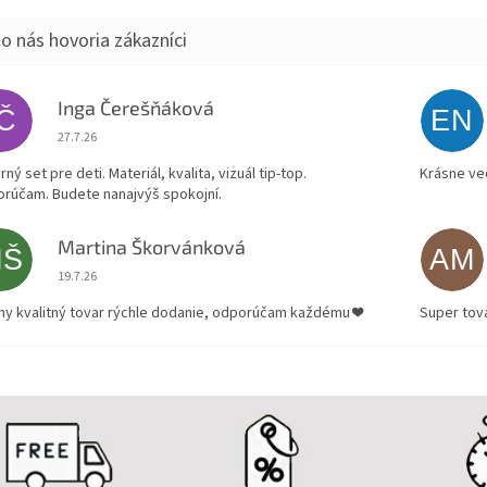
Inga Čerešňáková
IČ
EN
Hodnotenie obchodu je 5 z 5 hviezdičiek.
27.7.26
ný set pre deti. Materiál, kvalita, vizuál tip-top.
Krásne ve
rúčam. Budete nanajvýš spokojní.
Martina Škorvánková
MŠ
AM
Hodnotenie obchodu je 5 z 5 hviezdičiek.
19.7.26
ny kvalitný tovar rýchle dodanie, odporúčam každému ❤️
Super tov