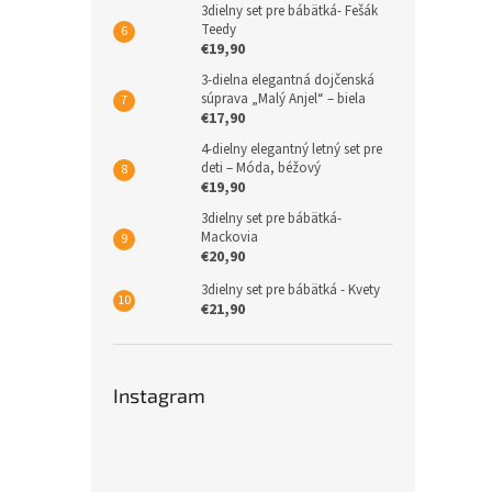
3dielny set pre bábätká- Fešák
Teedy
€19,90
3-dielna elegantná dojčenská
súprava „Malý Anjel“ – biela
€17,90
4-dielny elegantný letný set pre
deti – Móda, béžový
€19,90
3dielny set pre bábätká-
Mackovia
€20,90
3dielny set pre bábätká - Kvety
€21,90
Instagram