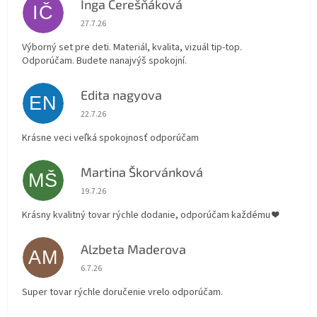
Inga Čerešňáková
IČ
Hodnotenie obchodu je 5 z 5 hviezdičiek.
27.7.26
Výborný set pre deti. Materiál, kvalita, vizuál tip-top.
Odporúčam. Budete nanajvýš spokojní.
Edita nagyova
EN
Hodnotenie obchodu je 5 z 5 hviezdičiek.
22.7.26
Krásne veci veľká spokojnosť odporúčam
Martina Škorvánková
MŠ
Hodnotenie obchodu je 5 z 5 hviezdičiek.
19.7.26
Krásny kvalitný tovar rýchle dodanie, odporúčam každému ❤️
Alzbeta Maderova
AM
Hodnotenie obchodu je 5 z 5 hviezdičiek.
6.7.26
Super tovar rýchle doručenie vrelo odporúčam.