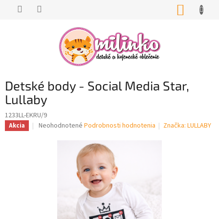
Prejsť
NÁKUP
na
KOŠÍK
obsah
Detské body - Social Media Star,
Lullaby
1233LL-EKRU/9
Priemerné
Neohodnotené
Podrobnosti hodnotenia
Značka:
LULLABY
Akcia
hodnotenie
produktu
je
0,0
z
5
hviezdičiek.