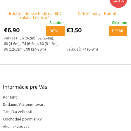
–40 %
Unikátne detské body na dlhý
Detské body - Boom!
rukáv- Leví kráľ
Skladom
Skladom
€6,90
€3,50
DETAIL
DETAIL
56 (0-2m)
62 (2-4m)
68 (4-6m)
74 (6-9m)
80 (9-12m)
86 (12-18m)
98 (24-36m)
74 (6-9m)
Z
á
p
ä
Informácie pre Vás
t
Kontakt
i
Dodanie/Vrátenie tovaru
e
Tabuľka veľkostí
Obchodné podmienky
Ako nakupovať