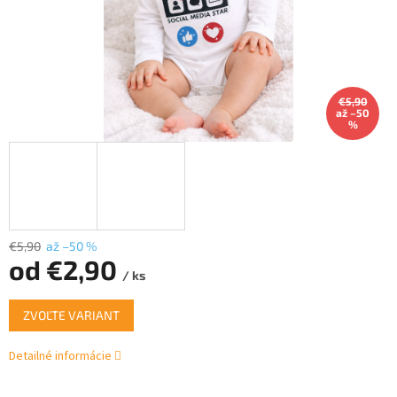
€5,90
až –50
%
€5,90
až –50 %
od
€2,90
/ ks
Jednotková
ZVOĽTE VARIANT
cena:
Detailné informácie