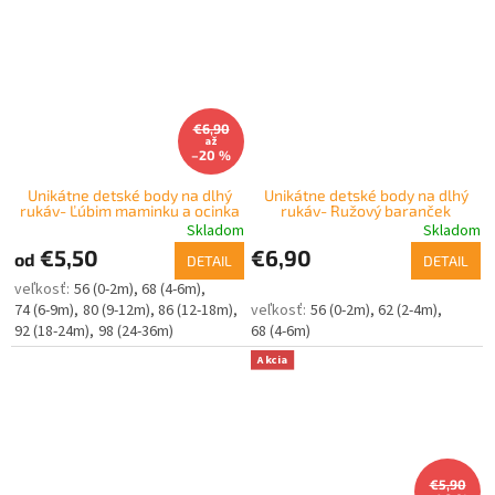
€6,90
až
–20 %
Unikátne detské body na dlhý
Unikátne detské body na dlhý
rukáv- Ľúbim maminku a ocinka
rukáv- Ružový baranček
Skladom
Skladom
€5,50
€6,90
od
DETAIL
DETAIL
56 (0-2m)
68 (4-6m)
74 (6-9m)
80 (9-12m)
86 (12-18m)
56 (0-2m)
62 (2-4m)
92 (18-24m)
98 (24-36m)
68 (4-6m)
Akcia
€5,90