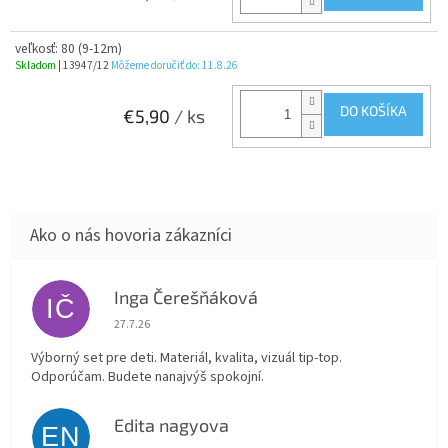
veľkosť: 80 (9-12m)
Skladom
| 13947/12
Môžeme doručiť do:
11.8.26
DO KOŠÍKA
€5,90
/ ks
Inga Čerešňáková
IČ
Hodnotenie obchodu je 5 z 5 hviezdičiek.
27.7.26
Výborný set pre deti. Materiál, kvalita, vizuál tip-top.
Odporúčam. Budete nanajvýš spokojní.
Edita nagyova
EN
Hodnotenie obchodu je 5 z 5 hviezdičiek.