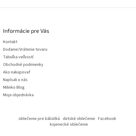
Z
á
p
ä
Informácie pre Vás
t
Kontakt
i
Dodanie/Vrátenie tovaru
e
Tabuľka veľkostí
Obchodné podmienky
Ako nakupovať
Napísali o nás
Milinko Blog
Moja objednávka
oblečenie pre bábätká
detské oblečenie
Facebook
kojenecké oblečenie