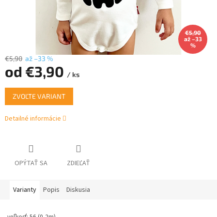
€5,90
až –33
%
€5,90
až –33 %
od
€3,90
/ ks
Jednotková
ZVOĽTE VARIANT
cena:
Detailné informácie
OPÝTAŤ SA
ZDIEĽAŤ
Varianty
Popis
Diskusia
veľkosť: 56 (0-2m)