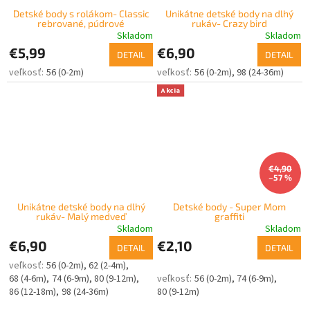
Detské body s rolákom- Classic
Unikátne detské body na dlhý
rebrované, púdrové
rukáv- Crazy bird
Skladom
Skladom
€5,99
€6,90
DETAIL
DETAIL
56 (0-2m)
56 (0-2m)
98 (24-36m)
Akcia
€4,90
–57 %
Unikátne detské body na dlhý
Detské body - Super Mom
rukáv- Malý medveď
graffiti
Skladom
Skladom
€6,90
€2,10
DETAIL
DETAIL
56 (0-2m)
62 (2-4m)
68 (4-6m)
74 (6-9m)
80 (9-12m)
56 (0-2m)
74 (6-9m)
86 (12-18m)
98 (24-36m)
80 (9-12m)