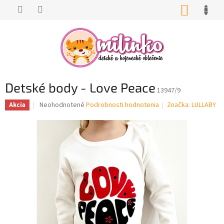
Prejsť
NÁKUP
na
KOŠÍK
obsah
Detské body - Love Peace
13947/9
Priemerné
Neohodnotené
Podrobnosti hodnotenia
Značka:
LULLABY
Akcia
hodnotenie
produktu
je
0,0
z
5
hviezdičiek.