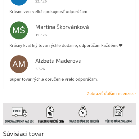
22.7.26
Krásne veci veľká spokojnosť odporúčam
Martina Škorvánková
MŠ
Hodnotenie obchodu je 5 z 5 hviezdičiek.
19.7.26
Krásny kvalitný tovar rýchle dodanie, odporúčam každému ❤️
Alzbeta Maderova
AM
Hodnotenie obchodu je 5 z 5 hviezdičiek.
6.7.26
Super tovar rýchle doručenie vrelo odporúčam.
Zobraziť ďalšie recenzie
Súvisiaci tovar