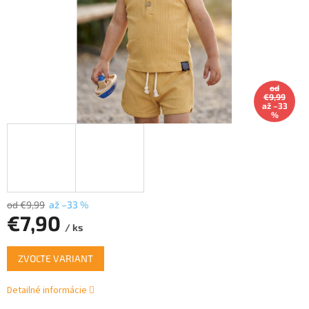
od
€9,99
až –33
%
od €9,99
až –33 %
€7,90
/ ks
Jednotková
ZVOĽTE VARIANT
cena:
Detailné informácie