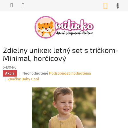
Prejsť
NÁKUP
na
KOŠÍK
obsah
2dielny unixex letný set s tričkom-
Minimal, horčicový
54304/6
Priemerné
Neohodnotené
Podrobnosti hodnotenia
Akcia
hodnotenie
Značka:
Baby Cool
produktu
je
0,0
z
5
hviezdičiek.