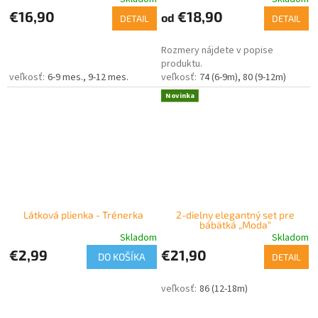
€16,90
€18,90
od
DETAIL
DETAIL
Rozmery nájdete v popise
produktu.
6-9 mes.
9-12 mes.
74 (6-9m)
80 (9-12m)
Novinka
Látková plienka - Trénerka
2-dielny elegantný set pre
bábätká „Moda“
Skladom
Skladom
€2,99
€21,90
DO KOŠÍKA
DETAIL
86 (12-18m)