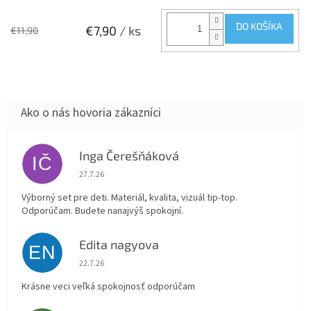
DO KOŠÍKA
€7,90
/ ks
€11,90
Inga Čerešňáková
IČ
Hodnotenie obchodu je 5 z 5 hviezdičiek.
27.7.26
Výborný set pre deti. Materiál, kvalita, vizuál tip-top.
Odporúčam. Budete nanajvýš spokojní.
Edita nagyova
EN
Hodnotenie obchodu je 5 z 5 hviezdičiek.
22.7.26
Krásne veci veľká spokojnosť odporúčam