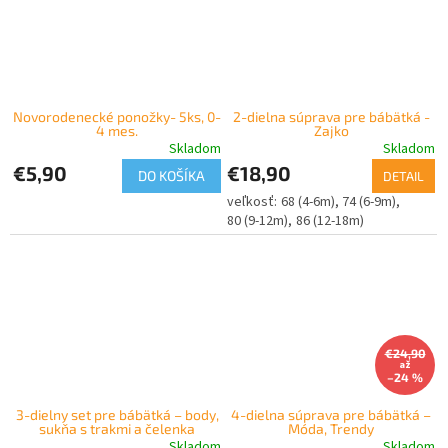
Novorodenecké ponožky- 5ks, 0-
2-dielna súprava pre bábätká -
4 mes.
Zajko
Skladom
Skladom
€5,90
€18,90
DO KOŠÍKA
DETAIL
68 (4-6m)
74 (6-9m)
80 (9-12m)
86 (12-18m)
€24,90
až
–24 %
3-dielny set pre bábätká – body,
4-dielna súprava pre bábätká –
sukňa s trakmi a čelenka
Móda, Trendy
Skladom
Skladom