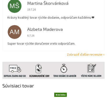
Martina Škorvánková
MŠ
Hodnotenie obchodu je 5 z 5 hviezdičiek.
19.7.26
Krásny kvalitný tovar rýchle dodanie, odporúčam každému ❤️
Alzbeta Maderova
AM
Hodnotenie obchodu je 5 z 5 hviezdičiek.
6.7.26
Super tovar rýchle doručenie vrelo odporúčam.
Zobraziť ďalšie recenzie
Súvisiaci tovar
Novinka