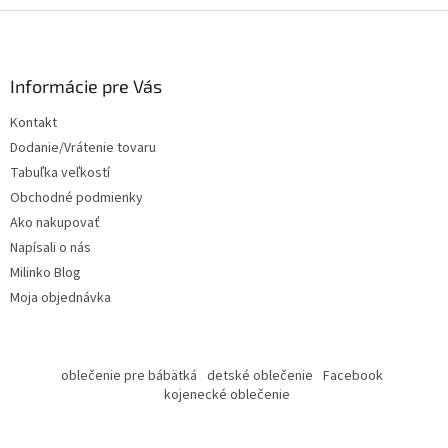
Z
á
p
ä
Informácie pre Vás
t
Kontakt
i
Dodanie/Vrátenie tovaru
e
Tabuľka veľkostí
Obchodné podmienky
Ako nakupovať
Napísali o nás
Milinko Blog
Moja objednávka
oblečenie pre bábätká
detské oblečenie
Facebook
kojenecké oblečenie