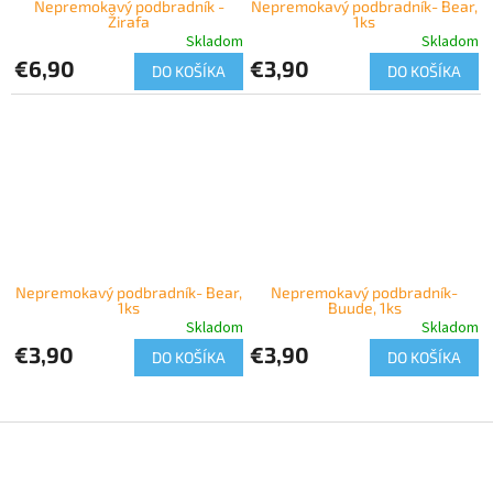
Nepremokavý podbradník -
Nepremokavý podbradník- Bear,
Žirafa
1ks
Skladom
Skladom
€6,90
€3,90
DO KOŠÍKA
DO KOŠÍKA
Nepremokavý podbradník- Bear,
Nepremokavý podbradník-
1ks
Buude, 1ks
Skladom
Skladom
€3,90
€3,90
DO KOŠÍKA
DO KOŠÍKA
Z
á
p