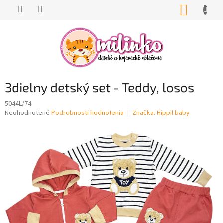
Prejsť
NÁKUP
na
KOŠÍK
obsah
3dielny detský set - Teddy, losos
5044L/74
Priemerné
Neohodnotené
Podrobnosti hodnotenia
Značka:
Hippil baby
hodnotenie
produktu
je
0,0
z
5
hviezdičiek.