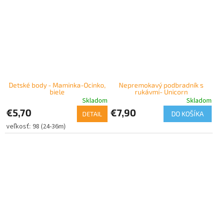
Detské body - Maminka-Ocinko,
Nepremokavý podbradník s
biele
rukávmi- Unicorn
Skladom
Skladom
€5,70
€7,90
DO KOŠÍKA
DETAIL
98 (24-36m)