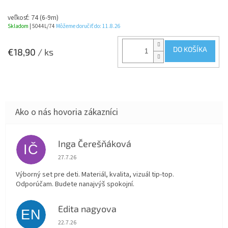
veľkosť: 74 (6-9m)
Skladom
| 5044L/74
Môžeme doručiť do:
11.8.26
DO KOŠÍKA
€18,90
/ ks
Inga Čerešňáková
IČ
Hodnotenie obchodu je 5 z 5 hviezdičiek.
27.7.26
Výborný set pre deti. Materiál, kvalita, vizuál tip-top.
Odporúčam. Budete nanajvýš spokojní.
Edita nagyova
EN
Hodnotenie obchodu je 5 z 5 hviezdičiek.
22.7.26