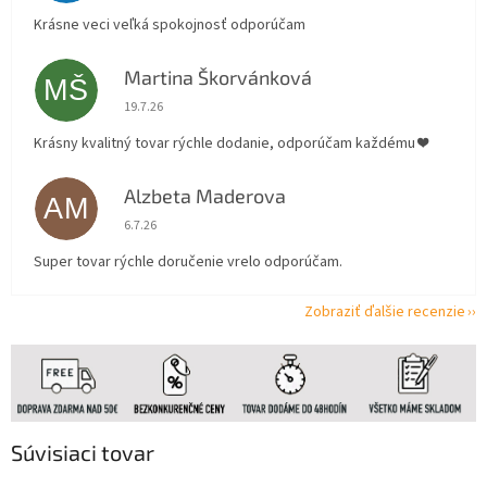
Krásne veci veľká spokojnosť odporúčam
Martina Škorvánková
MŠ
Hodnotenie obchodu je 5 z 5 hviezdičiek.
19.7.26
Krásny kvalitný tovar rýchle dodanie, odporúčam každému ❤️
Alzbeta Maderova
AM
Hodnotenie obchodu je 5 z 5 hviezdičiek.
6.7.26
Super tovar rýchle doručenie vrelo odporúčam.
Zobraziť ďalšie recenzie
Súvisiaci tovar