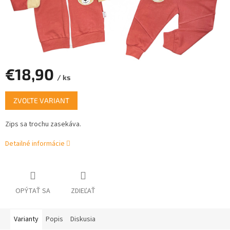
€18,90
/ ks
Jednotková
ZVOĽTE VARIANT
cena:
Zips sa trochu zasekáva.
Detailné informácie
OPÝTAŤ SA
ZDIEĽAŤ
Varianty
Popis
Diskusia