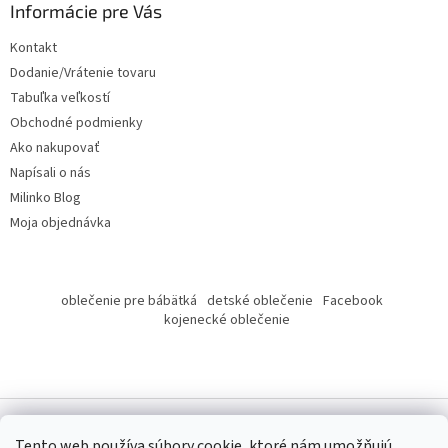
ä
Informácie pre Vás
t
Kontakt
i
Dodanie/Vrátenie tovaru
e
Tabuľka veľkostí
Obchodné podmienky
Ako nakupovať
Napísali o nás
Milinko Blog
Moja objednávka
oblečenie pre bábätká
detské oblečenie
Facebook
kojenecké oblečenie
Tento web používa súbory cookie, ktoré nám umožňujú