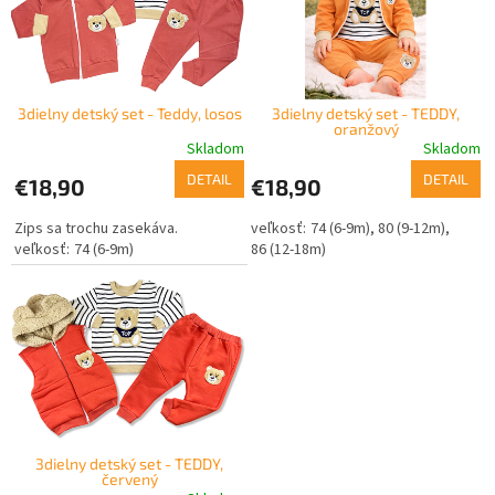
p
s
r
p
o
r
d
o
u
3dielny detský set - Teddy, losos
3dielny detský set - TEDDY,
d
k
oranžový
u
t
Skladom
Skladom
k
o
DETAIL
DETAIL
€18,90
€18,90
t
v
o
Zips sa trochu zasekáva.
74 (6-9m)
80 (9-12m)
v
74 (6-9m)
86 (12-18m)
3dielny detský set - TEDDY,
červený