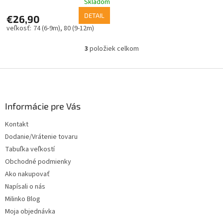
Skladom
DETAIL
€26,90
74 (6-9m)
80 (9-12m)
3
položiek celkom
O
v
l
Z
á
á
d
p
a
ä
Informácie pre Vás
c
t
i
Kontakt
i
e
Dodanie/Vrátenie tovaru
p
e
r
Tabuľka veľkostí
v
Obchodné podmienky
k
Ako nakupovať
y
v
Napísali o nás
ý
Milinko Blog
p
Moja objednávka
i