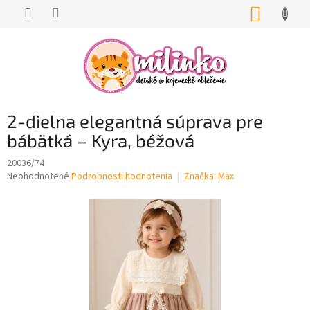
Prejsť
NÁKUP
na
KOŠÍK
obsah
2-dielna elegantná súprava pre
bábätká – Kyra, béžová
20036/74
Priemerné
Neohodnotené
Podrobnosti hodnotenia
Značka:
Max
hodnotenie
produktu
je
0,0
z
5
hviezdičiek.