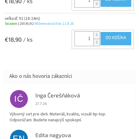
€18,90
/ ks
veľkosť: 92 (18-24m)
Skladom
| 20036/92
Môžeme doručiť do:
11.8.26
DO KOŠÍKA
€18,90
/ ks
Inga Čerešňáková
IČ
Hodnotenie obchodu je 5 z 5 hviezdičiek.
27.7.26
Výborný set pre deti. Materiál, kvalita, vizuál tip-top.
Odporúčam. Budete nanajvýš spokojní.
Edita nagyova
EN