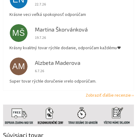
Hodnotenie obchodu je 5 z 5 hviezdičiek.
22.7.26
Krásne veci veľká spokojnosť odporúčam
Martina Škorvánková
MŠ
Hodnotenie obchodu je 5 z 5 hviezdičiek.
19.7.26
Krásny kvalitný tovar rýchle dodanie, odporúčam každému ❤️
Alzbeta Maderova
AM
Hodnotenie obchodu je 5 z 5 hviezdičiek.
6.7.26
Super tovar rýchle doručenie vrelo odporúčam.
Zobraziť ďalšie recenzie
Súvisiaci tovar