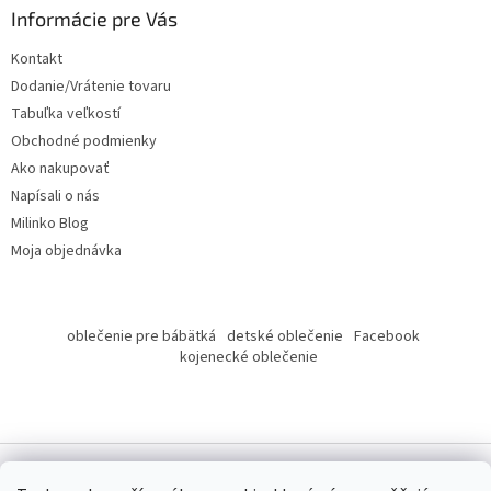
ä
Informácie pre Vás
t
Kontakt
i
Dodanie/Vrátenie tovaru
e
Tabuľka veľkostí
Obchodné podmienky
Ako nakupovať
Napísali o nás
Milinko Blog
Moja objednávka
oblečenie pre bábätká
detské oblečenie
Facebook
kojenecké oblečenie