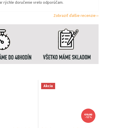
ar rýchle doručenie vrelo odporúčam.
Zobraziť ďalšie recenzie
Akcia
€15,90
–12 %