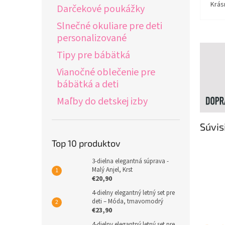
Krás
Darčekové poukážky
Slnečné okuliare pre deti
personalizované
Tipy pre bábätká
Vianočné oblečenie pre
bábätká a deti
Maľby do detskej izby
Súvis
Top 10 produktov
3-dielna elegantná súprava -
Malý Anjel, Krst
€20,90
4-dielny elegantný letný set pre
deti – Móda, tmavomodrý
€23,90
4-dielny elegantný letný set pre