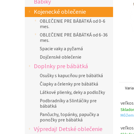
Bábiky
l
Kojenecké oblečenie
OBLEČENIE PRE BÁBÄTKÁ od 0-6
mes.
OBLEČENIE PRE BÁBÄTKÁ od 6-36
mes.
Spacie vaky a pyžamá
Dojčenské oblečenie
Doplnky pre bábätká
Osušky s kapucňou pre bábätká
Čiapky a čelenky pre bábätká
Varia
Látkové plienky, deky a podložky
Podbradníky a Slintáčiky pre
veľkos
bábätká
Sklad
Pančuchy, topánky, papučky a
Môžeme
ponožky pre bábätká
veľkos
Výpredaj! Detské oblečenie