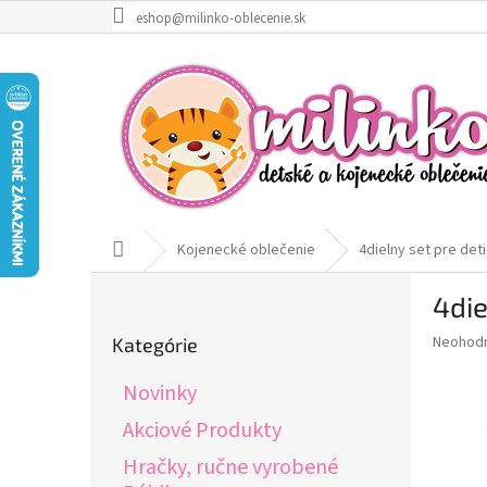
Prejsť
eshop@milinko-oblecenie.sk
na
obsah
Domov
Kojenecké oblečenie
4dielny set pre de
B
4die
o
Preskočiť
č
Priemer
Neohod
Kategórie
kategórie
n
hodnote
ý
produkt
Novinky
p
je
0,0
a
Akciové Produkty
z
n
Hračky, ručne vyrobené
5
e
hviezdič