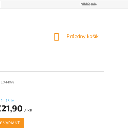
OBCHODNÉ PODMIENKY
AKO NAKUPOVAŤ
Prihlásenie
NAPÍSALI O NÁS
M
NÁKUPNÝ
Prázdny košík
KOŠÍK
19440/8
až –15 %
€21,90
/ ks
ová
E VARIANT