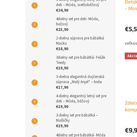
Detsk
deti – Móda, svetlobéžový
- Min
€24,90
4dielny set pre deti- Móda,
bežový
€5,
€23,90
2-dielna súprava pre bábätká
Macko
€18,90
Akci
3dielny set pre bábätká- Fešák
Teedy
€19,90
3-dielna elegantná dojčenská
súprava „Malý Anjel“ – biela
€17,90
4-dielny elegantný letný set pre
deti – Móda, béžový
2diel
€19,90
komp
3-dielny set pre bábätká –
Mašličky
€19,90
€9,
4dielny set pre bábätká- Móda