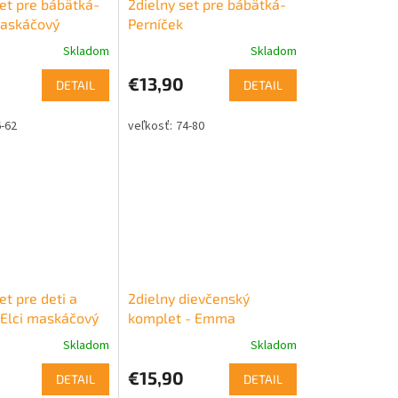
set pre bábätká-
2dielny set pre bábätká-
askáčový
Perníček
Skladom
Skladom
€13,90
DETAIL
DETAIL
-62
74-80
et pre deti a
2dielny dievčenský
Elci maskáčový
komplet - Emma
Skladom
Skladom
€15,90
DETAIL
DETAIL