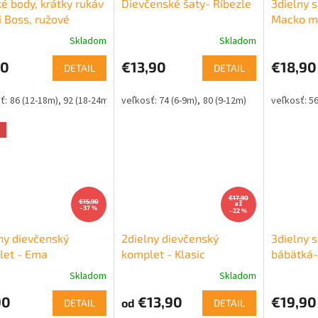
é body, krátky rukáv
Dievčenské šaty- Ríbezle
3dielny 
i Boss, ružové
Macko m
Skladom
Skladom
50
€13,90
€18,90
DETAIL
DETAIL
86 (12-18m)
92 (18-24m)
74 (6-9m)
80 (9-12m)
56
a
€17,90
€15,90
až
–37 %
–22 %
ny dievčenský
2dielny dievčenský
3dielny s
let - Ema
komplet - Klasic
bábätká-
Skladom
Skladom
90
€13,90
€19,90
od
DETAIL
DETAIL