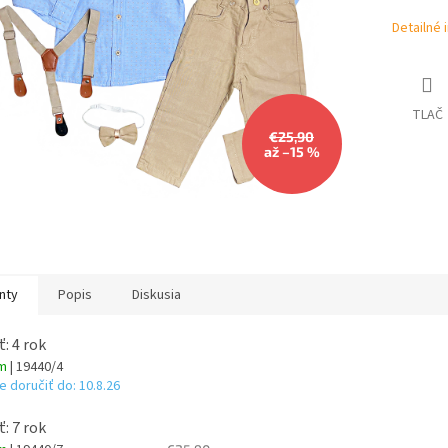
Detailné 
TLAČ
€25,90
až –15 %
nty
Popis
Diskusia
ť: 4 rok
om
| 19440/4
 doručiť do:
10.8.26
ť: 7 rok