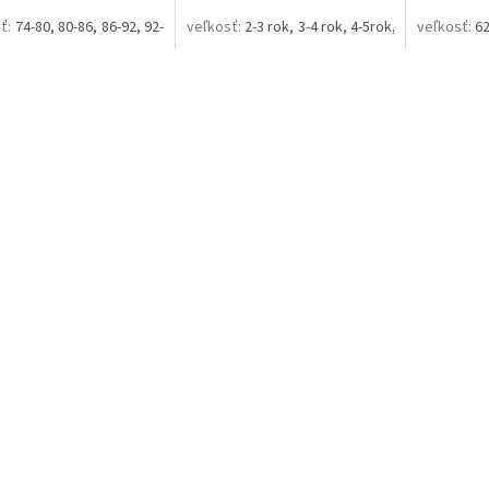
74-80
80-86
86-92
92-98
2-3 rok
3-4 rok
4-5rok
5-6 rok
62