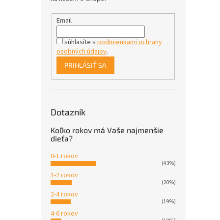
Email
súhlasíte s
podmienkami ochrany
osobných údajov
.
PRIHLÁSIŤ SA
Dotazník
Koľko rokov má Vaše najmenšie
dieťa?
0-1 rokov
(43%)
1-2 rokov
(20%)
2-4 rokov
(19%)
4-6 rokov