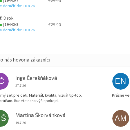
om
| 19440/7
€25,90
 doručiť do:
10.8.26
ť: 8 rok
om
| 19440/8
€25,90
 doručiť do:
10.8.26
Inga Čerešňáková
IČ
EN
Hodnotenie obchodu je 5 z 5 hviezdičiek.
27.7.26
ný set pre deti. Materiál, kvalita, vizuál tip-top.
Krásne ve
rúčam. Budete nanajvýš spokojní.
Martina Škorvánková
MŠ
AM
Hodnotenie obchodu je 5 z 5 hviezdičiek.
19.7.26