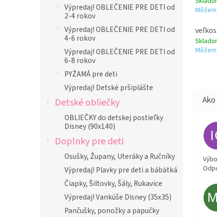
Sklad
Výpredaj! OBLEČENIE PRE DETI od
Môžeme
2-4 rokov
Výpredaj! OBLEČENIE PRE DETI od
veľkos
4-6 rokov
Sklad
Môžeme
Výpredaj! OBLEČENIE PRE DETI od
6-8 rokov
PYŽAMÁ pre deti
Výpredaj! Detské pršiplášte
Detské obliečky
OBLIEČKY do detskej postieľky
Disney (90x140)
Doplnky pre deti
Osušky, Župany, Uteráky a Ručníky
Výbor
Odpo
Výpredaj! Plavky pre deti a bábätká
Čiapky, Šiltovky, Šály, Rukavice
Výpredaj! Vankúše Disney (35x35)
Pančušky, ponožky a papučky