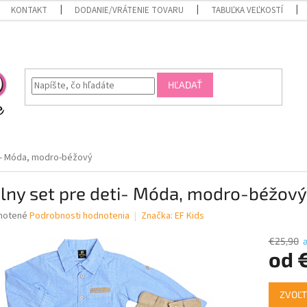
KONTAKT
DODANIE/VRÁTENIE TOVARU
TABUĽKA VEĽKOSTÍ
HĽADAŤ
ti- Móda, modro-béžový
lny set pre deti- Móda, modro-béžový
né
notené
Podrobnosti hodnotenia
Značka:
EF Kids
nie
u
€25,90
od
Jednotk
ZVOĽT
cena:
iek.