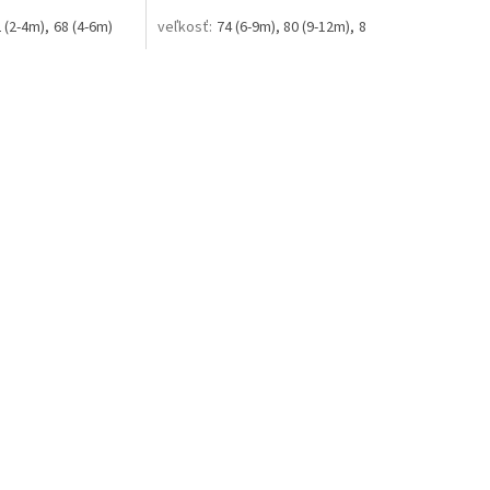
 (2-4m)
68 (4-6m)
74 (6-9m)
80 (9-12m)
86 (12-18m)
92 (18-