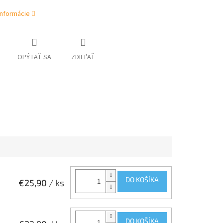
informácie
OPÝTAŤ SA
ZDIEĽAŤ
DO KOŠÍKA
€25,90
/ ks
DO KOŠÍKA